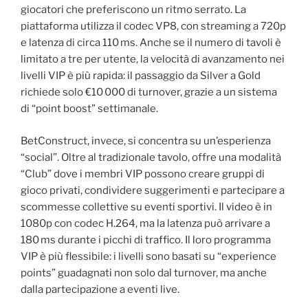
giocatori che preferiscono un ritmo serrato. La
piattaforma utilizza il codec VP8, con streaming a 720p
e latenza di circa 110 ms. Anche se il numero di tavoli è
limitato a tre per utente, la velocità di avanzamento nei
livelli VIP è più rapida: il passaggio da Silver a Gold
richiede solo €10 000 di turnover, grazie a un sistema
di “point boost” settimanale.
BetConstruct, invece, si concentra su un’esperienza
“social”. Oltre al tradizionale tavolo, offre una modalità
“Club” dove i membri VIP possono creare gruppi di
gioco privati, condividere suggerimenti e partecipare a
scommesse collettive su eventi sportivi. Il video è in
1080p con codec H.264, ma la latenza può arrivare a
180 ms durante i picchi di traffico. Il loro programma
VIP è più flessibile: i livelli sono basati su “experience
points” guadagnati non solo dal turnover, ma anche
dalla partecipazione a eventi live.