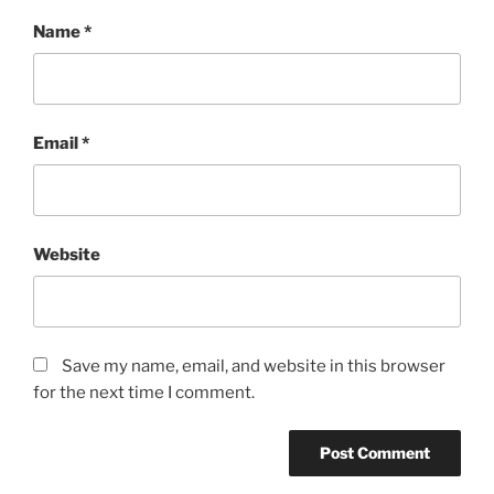
Name
*
Email
*
Website
Save my name, email, and website in this browser
for the next time I comment.