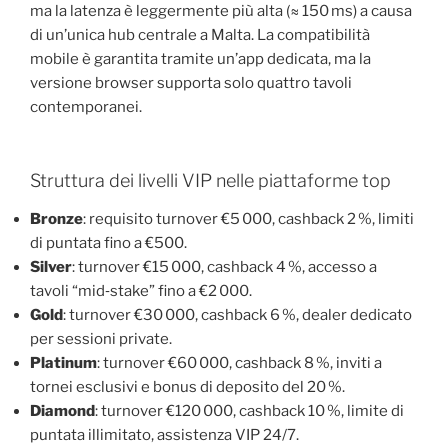
ma la latenza è leggermente più alta (≈ 150 ms) a causa
di un’unica hub centrale a Malta. La compatibilità
mobile è garantita tramite un’app dedicata, ma la
versione browser supporta solo quattro tavoli
contemporanei.
Struttura dei livelli VIP nelle piattaforme top
Bronze
: requisito turnover €5 000, cashback 2 %, limiti
di puntata fino a €500.
Silver
: turnover €15 000, cashback 4 %, accesso a
tavoli “mid‑stake” fino a €2 000.
Gold
: turnover €30 000, cashback 6 %, dealer dedicato
per sessioni private.
Platinum
: turnover €60 000, cashback 8 %, inviti a
tornei esclusivi e bonus di deposito del 20 %.
Diamond
: turnover €120 000, cashback 10 %, limite di
puntata illimitato, assistenza VIP 24/7.