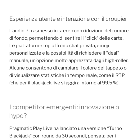
Esperienza utente e interazione con il croupier
L’audio è trasmesso in stereo con riduzione del rumore
di fondo, permettendo di sentire il “click” delle carte.
Le piattaforme top offrono chat privata, emoji
personalizzate e la possibilità di richiedere il “deal”
manuale, un’opzione molto apprezzata dagli high‑roller.
Alcune consentono di cambiare il colore del tappeto o
di visualizzare statistiche in tempo reale, come il RTP
(che per il blackjack live si aggira intorno al 99,5 %).
I competitor emergenti: innovazione o
hype?
Pragmatic Play Live ha lanciato una versione “Turbo
Blackjack” con round da 30 secondi, pensata per i