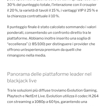
30 % del punteggio totale, l’interazione con il croupier
il 20 %, la varietà di tavoli il 15 %, i vantaggi VIP il 25 % e
la chiarezza contrattuale il 10 %.
Il punteggio finale è stato calcolato sommando i valori
ponderati, consentendo un confronto diretto tra le
piattaforme. Abbiamo inoltre inserito una soglia di
“eccellenza” (≥ 85/100) per distinguere i provider che
offrono un’esperienza premium da quelli che
rimangono nella media.
Panorama delle piattaforme leader nel
blackjack live
Tra le soluzioni più diffuse troviamo Evolution Gaming,
Playtech e NetEnt Live. Evolution utilizza il codec H.264
con streaming a 1080p a 60 fps, garantendo una