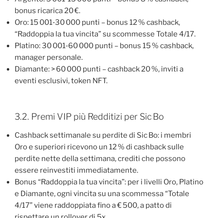
bonus ricarica 20 €.
Oro: 15 001‑30 000 punti – bonus 12 % cashback,
“Raddoppia la tua vincita” su scommesse Totale 4/17.
Platino: 30 001‑60 000 punti – bonus 15 % cashback,
manager personale.
Diamante: > 60 000 punti – cashback 20 %, inviti a
eventi esclusivi, token NFT.
3.2. Premi VIP più Redditizi per Sic Bo
Cashback settimanale su perdite di Sic Bo: i membri
Oro e superiori ricevono un 12 % di cashback sulle
perdite nette della settimana, crediti che possono
essere reinvestiti immediatamente.
Bonus “Raddoppia la tua vincita”: per i livelli Oro, Platino
e Diamante, ogni vincita su una scommessa “Totale
4/17” viene raddoppiata fino a € 500, a patto di
rispettare un rollover di 5x.