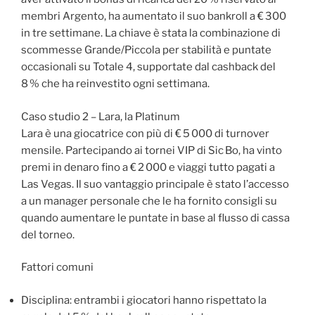
membri Argento, ha aumentato il suo bankroll a € 300
in tre settimane. La chiave è stata la combinazione di
scommesse Grande/Piccola per stabilità e puntate
occasionali su Totale 4, supportate dal cashback del
8 % che ha reinvestito ogni settimana.
Caso studio 2 – Lara, la Platinum
Lara è una giocatrice con più di € 5 000 di turnover
mensile. Partecipando ai tornei VIP di Sic Bo, ha vinto
premi in denaro fino a € 2 000 e viaggi tutto pagati a
Las Vegas. Il suo vantaggio principale è stato l’accesso
a un manager personale che le ha fornito consigli su
quando aumentare le puntate in base al flusso di cassa
del torneo.
Fattori comuni
Disciplina: entrambi i giocatori hanno rispettato la