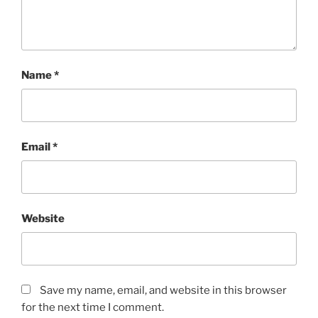
Name
*
Email
*
Website
Save my name, email, and website in this browser
for the next time I comment.