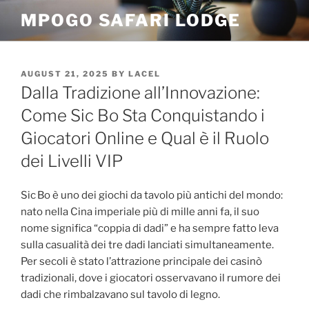
Skip
MPOGO SAFARI LODGE
to
content
POSTED
AUGUST 21, 2025
BY
LACEL
ON
Dalla Tradizione all’Innovazione:
Come Sic Bo Sta Conquistando i
Giocatori Online e Qual è il Ruolo
dei Livelli VIP
Sic Bo è uno dei giochi da tavolo più antichi del mondo:
nato nella Cina imperiale più di mille anni fa, il suo
nome significa “coppia di dadi” e ha sempre fatto leva
sulla casualità dei tre dadi lanciati simultaneamente.
Per secoli è stato l’attrazione principale dei casinò
tradizionali, dove i giocatori osservavano il rumore dei
dadi che rimbalzavano sul tavolo di legno.