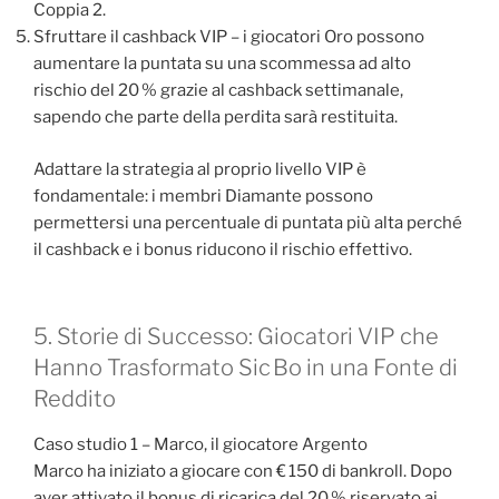
Coppia 2.
Sfruttare il cashback VIP – i giocatori Oro possono
aumentare la puntata su una scommessa ad alto
rischio del 20 % grazie al cashback settimanale,
sapendo che parte della perdita sarà restituita.
Adattare la strategia al proprio livello VIP è
fondamentale: i membri Diamante possono
permettersi una percentuale di puntata più alta perché
il cashback e i bonus riducono il rischio effettivo.
5. Storie di Successo: Giocatori VIP che
Hanno Trasformato Sic Bo in una Fonte di
Reddito
Caso studio 1 – Marco, il giocatore Argento
Marco ha iniziato a giocare con € 150 di bankroll. Dopo
aver attivato il bonus di ricarica del 20 % riservato ai