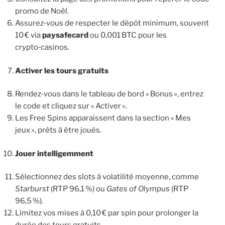
promo de Noël.
Assurez‑vous de respecter le dépôt minimum, souvent
10 € via
paysafecard
ou 0,001 BTC pour les
crypto‑casinos.
Activer les tours gratuits
Rendez‑vous dans le tableau de bord « Bonus », entrez
le code et cliquez sur « Activer ».
Les Free Spins apparaissent dans la section « Mes
jeux », prêts à être joués.
Jouer intelligemment
Sélectionnez des slots à volatilité moyenne, comme
Starburst
(RTP 96,1 %) ou
Gates of Olympus
(RTP
96,5 %).
Limitez vos mises à 0,10 € par spin pour prolonger la