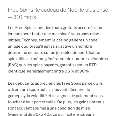
Free Spins : le cadeau de Noël le plus prisé
— 310 mots
Les Free Spins sont des tours gratuits accordés aux
joueurs pour tester une machine à sous sans mise
initiale. Techniquement, le casino génère un code
unique qui, lorsqu’il est saisi, active un nombre
déterminé de tours sur un jeu sélectionné. Chaque
spin utilise le même générateur de nombres aléatoires
(RNG) que les spins payants, garantissant un RTP
identique, généralement entre 95 % et 98 %.
Les débutants apprécient les Free Spins parce qu’ils
offrent un risque nul : ils peuvent découvrir le
gameplay, la volatilité et les lignes de paiement sans
toucher à leur portefeuille. De plus, les gains obtenus
sont souvent soumis à une condition de mise
(wagering) de 30x à 40x, ce qui incite le joueur à