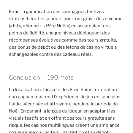
Enfin, la gamification des campagnes festives
s’intensifiera. Les joueurs pourront gravir des niveaux
(« Elf », « Renne », « Père Noël ») en accumulant des
points de fidélité, chaque niveau débloquant des
récompenses évolutives comme des tours gratuits,
des bonus de dépôt ou des jetons de casino virtuels
échangeables contre des cadeaux réels.
Conclusion — 190 mots
La localisation efficace et les Free Spins forment un
duo gagnant qui rend l’expérience de jeu en ligne plus
fluide, sécurisée et attrayante pendant la période de
Noël. En parlant la langue du joueur, en adaptant les
visuels festifs et en offrant des tours gratuits sans
risque, les casinos multilingues créent une ambiance
chaleureuse qui incite à l’inscription et au dépôt.