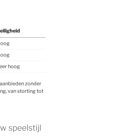
eiligheid
oog
oog
eer hoog
e aanbieden zonder
ng, van storting tot
w speelstijl