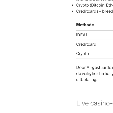
Crypto (Bitcoin, Et
Creditcards – bree
Methode
iDEAL
Creditcard
Crypto
Door AI‑gestuurde 
de veiligheid in het
uitbetaling.
Live casino‑