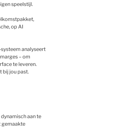
gen speelstijl.
 welkomstpakket,
che, op AI
‑systeem analyseert
stmarges – om
face te leveren.
bij jou past.
n dynamisch aan te
at gemaakte