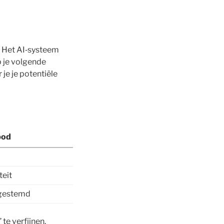
. Het AI‑systeem
p je volgende
 je je potentiële
bod
teit
fgestemd
te verfijnen.