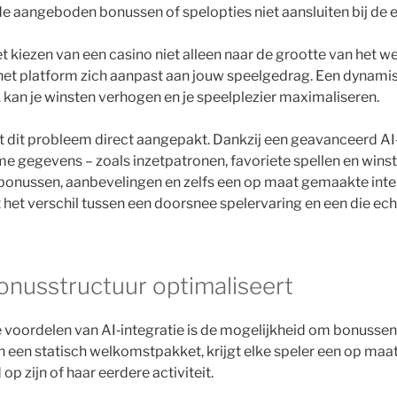
e aangeboden bonussen of spelopties niet aansluiten bij de ei
 het kiezen van een casino niet alleen naar de grootte van het
het platform zich aanpast aan jouw speelgedrag. Een dynamis
an je winsten verhogen en je speelplezier maximaliseren.
t dit probleem direct aangepakt. Dankzij een geavanceerd AI
ime gegevens – zoals inzetpatronen, favoriete spellen en win
onussen, aanbevelingen en zelfs een op maat gemaakte inter
et verschil tussen een doorsnee spelervaring en een die echt 
onusstructuur optimaliseert
 voordelen van AI‑integratie is de mogelijkheid om bonusse
an een statisch welkomstpakket, krijgt elke speler een op ma
p zijn of haar eerdere activiteit.