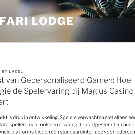
FARI LODGE
5
BY
LACEL
t van Gepersonaliseerd Gamen: Hoe
gie de Spelervaring bij Magius Casino
ert
rkt is druk in ontwikkeling. Spelers verwachten niet alleen 
n tafelspellen, maar ook een ervaring die is afgestemd op hun 
onele platforms bieden één standaardinterface voor iedereen; 