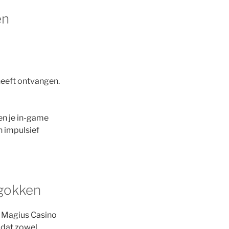
en
heeft ontvangen.
een je in-game
n impulsief
 gokken
. Magius Casino
 dat zowel