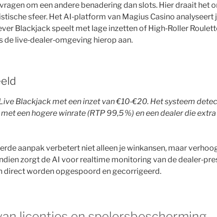
 vragen om een andere benadering dan slots. Hier draait het o
listische sfeer. Het AI‑platform van Magius Casino analyseert
iever Blackjack speelt met lage inzetten of High‑Roller Roulet
s de live‑dealer‑omgeving hierop aan.
eeld
 Live Blackjack met een inzet van €10‑€20. Het systeem detecte
l met een hogere winrate (RTP 99,5 %) en een dealer die extra 
rde aanpak verbetert niet alleen je winkansen, maar verhoo
dien zorgt de AI voor realtime monitoring van de dealer‑pre
en direct worden opgespoord en gecorrigeerd.
van licenties en spelersbescherming