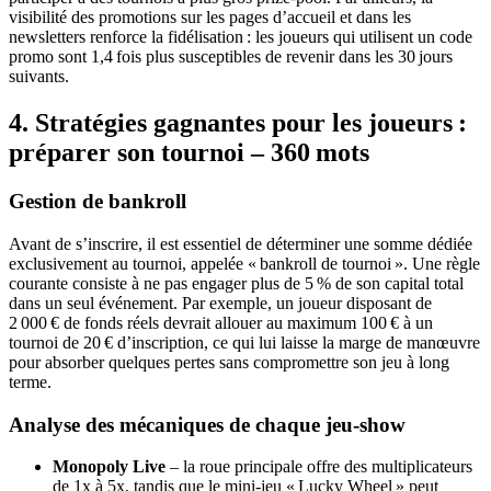
visibilité des promotions sur les pages d’accueil et dans les
newsletters renforce la fidélisation : les joueurs qui utilisent un code
promo sont 1,4 fois plus susceptibles de revenir dans les 30 jours
suivants.
4. Stratégies gagnantes pour les joueurs :
préparer son tournoi – 360 mots
Gestion de bankroll
Avant de s’inscrire, il est essentiel de déterminer une somme dédiée
exclusivement au tournoi, appelée « bankroll de tournoi ». Une règle
courante consiste à ne pas engager plus de 5 % de son capital total
dans un seul événement. Par exemple, un joueur disposant de
2 000 € de fonds réels devrait allouer au maximum 100 € à un
tournoi de 20 € d’inscription, ce qui lui laisse la marge de manœuvre
pour absorber quelques pertes sans compromettre son jeu à long
terme.
Analyse des mécaniques de chaque jeu‑show
Monopoly Live
– la roue principale offre des multiplicateurs
de 1x à 5x, tandis que le mini‑jeu « Lucky Wheel » peut