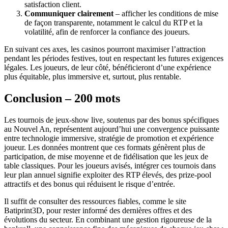
satisfaction client.
Communiquer clairement
– afficher les conditions de mise
de façon transparente, notamment le calcul du RTP et la
volatilité, afin de renforcer la confiance des joueurs.
En suivant ces axes, les casinos pourront maximiser l’attraction
pendant les périodes festives, tout en respectant les futures exigences
légales. Les joueurs, de leur côté, bénéficieront d’une expérience
plus équitable, plus immersive et, surtout, plus rentable.
Conclusion – 200 mots
Les tournois de jeux‑show live, soutenus par des bonus spécifiques
au Nouvel An, représentent aujourd’hui une convergence puissante
entre technologie immersive, stratégie de promotion et expérience
joueur. Les données montrent que ces formats génèrent plus de
participation, de mise moyenne et de fidélisation que les jeux de
table classiques. Pour les joueurs avisés, intégrer ces tournois dans
leur plan annuel signifie exploiter des RTP élevés, des prize‑pool
attractifs et des bonus qui réduisent le risque d’entrée.
Il suffit de consulter des ressources fiables, comme le site
Batiprint3D, pour rester informé des dernières offres et des
évolutions du secteur. En combinant une gestion rigoureuse de la