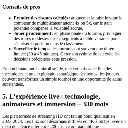
Conseils de pros
Prendre des risques calculés
: augmenter la mise lorsque le
compteur de multiplicateur atteint 4x ou 5x, car le gain
potentiel compense la volatilité accrue.
Jouer prudemment
: en phase finale du tournoi, privilégier
des mises modestes sur les segments à faible variance pour
sécuriser la position dans le classement.
Surveiller le temps
: les tournois ont souvent une durée
limitée (30 à 45 minutes). Gérer son rythme de jeu évite les
décisions précipitées sous pression.
En combinant une bankroll solide, une connaissance fine des
mécaniques et une exploitation stratégique des bonus, les joueurs
peuvent transformer un simple tournoi en une opportunité de gains
substantiels.
5. L’expérience live : technologie,
animateurs et immersion – 330 mots
Les plateformes de streaming HD ont fait un bond qualitatif en
2023‑2024. Les flux sont désormais diffusés en 4K à 60 fps, avec un
délai de latence inférieur à 200 ms, ce qui garantit une