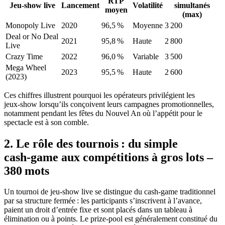
RTP
Jeu‑show live
Lancement
Volatilité
simultanés
moyen
(max)
Monopoly Live
2020
96,5 %
Moyenne
3 200
Deal or No Deal
2021
95,8 %
Haute
2 800
Live
Crazy Time
2022
96,0 %
Variable
3 500
Mega Wheel
2023
95,5 %
Haute
2 600
(2023)
Ces chiffres illustrent pourquoi les opérateurs privilégient les
jeux‑show lorsqu’ils conçoivent leurs campagnes promotionnelles,
notamment pendant les fêtes du Nouvel An où l’appétit pour le
spectacle est à son comble.
2. Le rôle des tournois : du simple
cash‑game aux compétitions à gros lots –
380 mots
Un tournoi de jeu‑show live se distingue du cash‑game traditionnel
par sa structure fermée : les participants s’inscrivent à l’avance,
paient un droit d’entrée fixe et sont placés dans un tableau à
élimination ou à points. Le prize‑pool est généralement constitué du