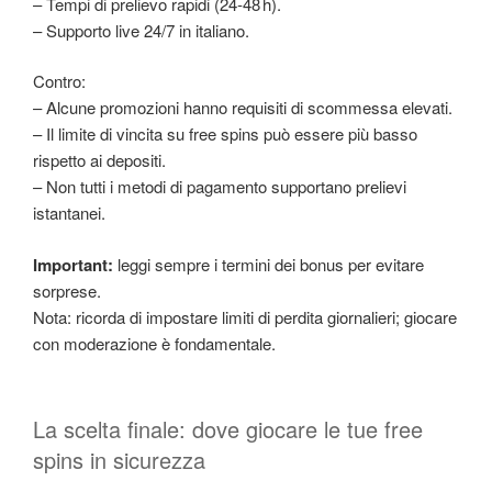
– Tempi di prelievo rapidi (24‑48 h).
– Supporto live 24/7 in italiano.
Contro:
– Alcune promozioni hanno requisiti di scommessa elevati.
– Il limite di vincita su free spins può essere più basso
rispetto ai depositi.
– Non tutti i metodi di pagamento supportano prelievi
istantanei.
Important:
leggi sempre i termini dei bonus per evitare
sorprese.
Nota: ricorda di impostare limiti di perdita giornalieri; giocare
con moderazione è fondamentale.
La scelta finale: dove giocare le tue free
spins in sicurezza