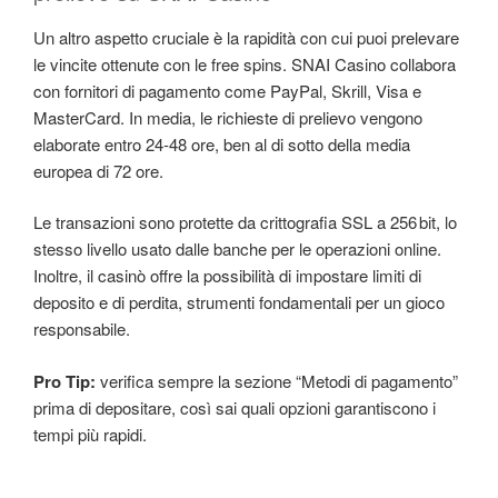
Un altro aspetto cruciale è la rapidità con cui puoi prelevare
le vincite ottenute con le free spins. SNAI Casino collabora
con fornitori di pagamento come PayPal, Skrill, Visa e
MasterCard. In media, le richieste di prelievo vengono
elaborate entro 24‑48 ore, ben al di sotto della media
europea di 72 ore.
Le transazioni sono protette da crittografia SSL a 256 bit, lo
stesso livello usato dalle banche per le operazioni online.
Inoltre, il casinò offre la possibilità di impostare limiti di
deposito e di perdita, strumenti fondamentali per un gioco
responsabile.
Pro Tip:
verifica sempre la sezione “Metodi di pagamento”
prima di depositare, così sai quali opzioni garantiscono i
tempi più rapidi.