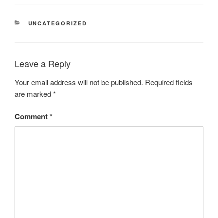
CATEGORIES
UNCATEGORIZED
Leave a Reply
Your email address will not be published.
Required fields
are marked
*
Comment
*