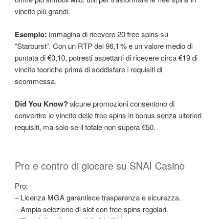
vincite più grandi.
Esempio:
immagina di ricevere 20 free spins su
“Starburst”. Con un RTP del 96,1 % e un valore medio di
puntata di €0,10, potresti aspettarti di ricevere circa €19 di
vincite teoriche prima di soddisfare i requisiti di
scommessa.
Did You Know?
alcune promozioni consentono di
convertire le vincite delle free spins in bonus senza ulteriori
requisiti, ma solo se il totale non supera €50.
Pro e contro di giocare su SNAI Casino
Pro:
– Licenza MGA garantisce trasparenza e sicurezza.
– Ampia selezione di slot con free spins regolari.