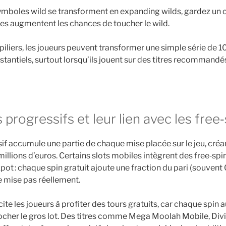
symboles wild se transforment en expanding wilds, gardez un œi
gnes augmentent les chances de toucher le wild.
 piliers, les joueurs peuvent transformer une simple série de 1
tantiels, surtout lorsqu’ils jouent sur des titres recommandé
 progressifs et leur lien avec les free
if accumule une partie de chaque mise placée sur le jeu, créa
millions d’euros. Certains slots mobiles intègrent des free‑spi
ot : chaque spin gratuit ajoute une fraction du pari (souvent 
e mise pas réellement.
te les joueurs à profiter des tours gratuits, car chaque spin
ocher le gros lot. Des titres comme Mega Moolah Mobile, Div