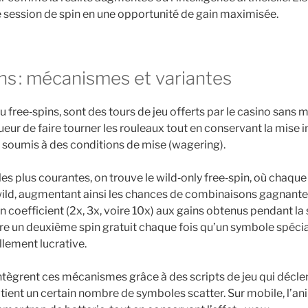
session de spin en une opportunité de gain maximisée.
ns : mécanismes et variantes
ou free‑spins, sont des tours de jeu offerts par le casino sans
ueur de faire tourner les rouleaux tout en conservant la mise ini
soumis à des conditions de mise (wagering).
les plus courantes, on trouve le wild‑only free‑spin, où chaq
ld, augmentant ainsi les chances de combinaisons gagnantes
n coefficient (2x, 3x, voire 10x) aux gains obtenus pendant la
fre un deuxième spin gratuit chaque fois qu’un symbole spécia
llement lucrative.
tègrent ces mécanismes grâce à des scripts de jeu qui décle
btient un certain nombre de symboles scatter. Sur mobile, l’a