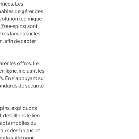
nnées. Les
pables de gérer des
évolution technique
(free‑spins) sont
tres lancés sur les
, afin de capter
rer les offres. Le
 ligne, incluant les
fs. En s’appuyant sur
tandards de sécurité
spins, expliquons
détaillons le lien
slots mobiles du
gaux des bonus, et
ez la suite pour