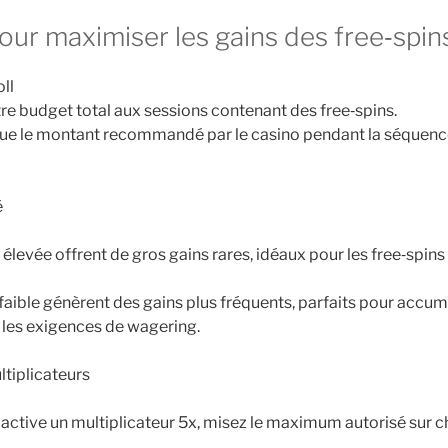
our maximiser les gains des free‑spin
ll
re budget total aux sessions contenant des free‑spins.
ue le montant recommandé par le casino pendant la séquence
é
té élevée offrent de gros gains rares, idéaux pour les free‑spin
é faible génèrent des gains plus fréquents, parfaits pour accum
 les exigences de wagering.
ltiplicateurs
 active un multiplicateur 5x, misez le maximum autorisé sur 