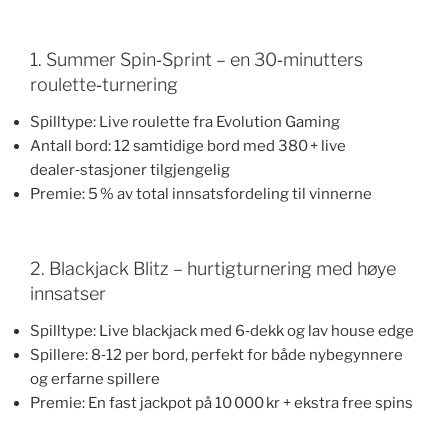
1. Summer Spin‑Sprint – en 30‑minutters
roulette‑turnering
Spilltype: Live roulette fra Evolution Gaming
Antall bord: 12 samtidige bord med 380 + live
dealer‑stasjoner tilgjengelig
Premie: 5 % av total innsatsfordeling til vinnerne
2. Blackjack Blitz – hurtigturnering med høye
innsatser
Spilltype: Live blackjack med 6‑dekk og lav house edge
Spillere: 8‑12 per bord, perfekt for både nybegynnere
og erfarne spillere
Premie: En fast jackpot på 10 000 kr + ekstra free spins