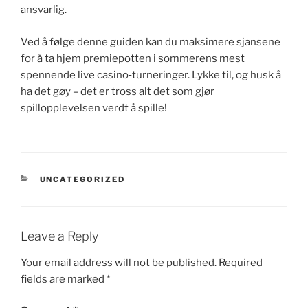
ansvarlig.
Ved å følge denne guiden kan du maksimere sjansene
for å ta hjem premiepotten i sommerens mest
spennende live casino‑turneringer. Lykke til, og husk å
ha det gøy – det er tross alt det som gjør
spillopplevelsen verdt å spille!
CATEGORIES
UNCATEGORIZED
Leave a Reply
Your email address will not be published.
Required
fields are marked
*