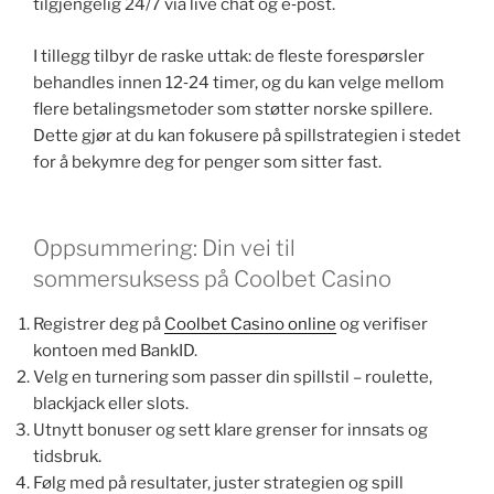
tilgjengelig 24/7 via live chat og e‑post.
I tillegg tilbyr de raske uttak: de fleste forespørsler
behandles innen 12‑24 timer, og du kan velge mellom
flere betalingsmetoder som støtter norske spillere.
Dette gjør at du kan fokusere på spillstrategien i stedet
for å bekymre deg for penger som sitter fast.
Oppsummering: Din vei til
sommersuksess på Coolbet Casino
Registrer deg på
Coolbet Casino online
og verifiser
kontoen med BankID.
Velg en turnering som passer din spillstil – roulette,
blackjack eller slots.
Utnytt bonuser og sett klare grenser for innsats og
tidsbruk.
Følg med på resultater, juster strategien og spill