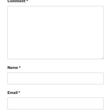
Comment
*
Name
*
Email
*