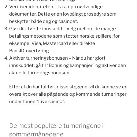
Verifiser identiteten – Last opp nødvendige
dokumenter. Dette er en lovpålagt prosedyre som
beskytter både deg og casinoet.
Gjør ditt første innskudd – Velg mellom de mange
betalingsmetodene som støtter norske spillere, for
eksempel Visa, Mastercard eller direkte
BankID‑overføring.
Aktiver turneringsbonusen – Når du har gjort
innskuddet, gå til “Bonus og kampanjer” og aktiver den
aktuelle turneringsbonusen.
Etter at du har fullført disse stegene, vil du kunne se en
oversikt over alle pågående og kommende turneringer
under fanen “Live casino”.
De mest populære turneringene i
sommermånedene