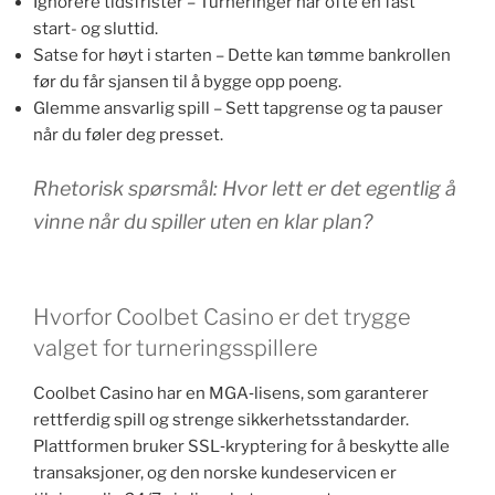
Ignorere tidsfrister – Turneringer har ofte en fast
start- og sluttid.
Satse for høyt i starten – Dette kan tømme bankrollen
før du får sjansen til å bygge opp poeng.
Glemme ansvarlig spill – Sett tapgrense og ta pauser
når du føler deg presset.
Rhetorisk spørsmål: Hvor lett er det egentlig å
vinne når du spiller uten en klar plan?
Hvorfor Coolbet Casino er det trygge
valget for turneringsspillere
Coolbet Casino har en MGA‑lisens, som garanterer
rettferdig spill og strenge sikkerhetsstandarder.
Plattformen bruker SSL‑kryptering for å beskytte alle
transaksjoner, og den norske kundeservicen er