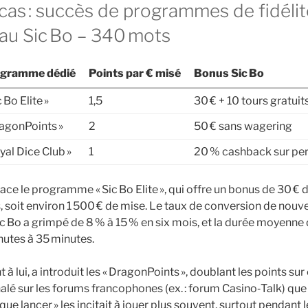
cas : succès de programmes de fidélit
 au Sic Bo – 340 mots
gramme dédié
Points par € misé
Bonus Sic Bo
c Bo Elite »
1,5
30 € + 10 tours gratuit
ragonPoints »
2
50 € sans wagering
yal Dice Club »
1
20 % cashback sur pe
ace le programme « Sic Bo Elite », qui offre un bonus de 30 € 
, soit environ 1 500 € de mise. Le taux de conversion de nouv
ic Bo a grimpé de 8 % à 15 % en six mois, et la durée moyenne
utes à 35 minutes.
t à lui, a introduit les « DragonPoints », doublant les points su
alé sur les forums francophones (ex. : forum Casino‑Talk) que
e lancer » les incitait à jouer plus souvent, surtout pendant 