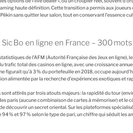
es options de « live dealer », où un croupier réel, souvent d’or
reaming haute définition. Cette transition a permis aux joueurs
 Pékin sans quitter leur salon, tout en conservant l’essence cult
u Sic Bo en ligne en France – 300 mots
statistiques de l’AFM (Autorité Française des Jeux en ligne), le
 trafic total des casinos en ligne, avec une croissance annue
 ne figurait qu’à 3 % du portefeuille en 2018, occupe aujourd
ion alimentée par la recherche d’expériences exotiques et ra
 sont attirés par trois atouts majeurs : la rapidité du tour (en
 des paris (aucune combinaison de cartes à mémoriser) et le côt
de découvrir un secret oriental. Sur les plateformes spéciali
e 94 % et 97 % selon le type de pari, un chiffre qui séduit les 