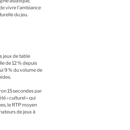
igine asiatique,
 de vivre l’ambiance
urelle du jeu.
s jeux de table
lle de 12 % depuis
’hui 9 % du volume de
pides.
viron 15 secondes par
é « culturel » qui
sées, le RTP moyen
amateurs de jeux à