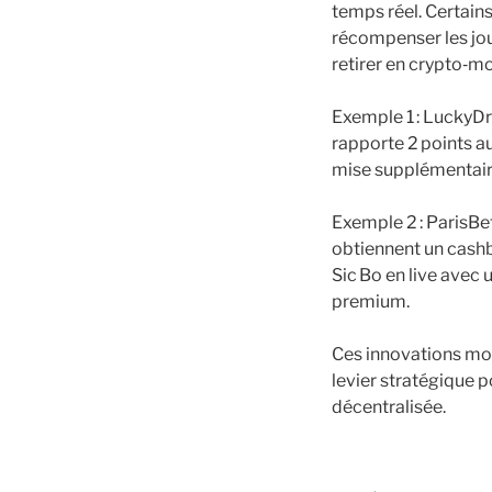
temps réel. Certain
récompenser les jou
retirer en crypto‑m
Exemple 1 : LuckyDr
rapporte 2 points au
mise supplémentaire
Exemple 2 : ParisBet
obtiennent un cashba
Sic Bo en live avec 
premium.
Ces innovations mont
levier stratégique p
décentralisée.