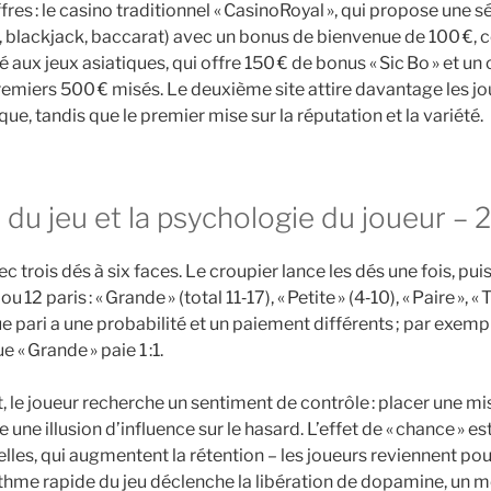
s : le casino traditionnel « CasinoRoyal », qui propose une s
, blackjack, baccarat) avec un bonus de bienvenue de 100 €, co
é aux jeux asiatiques, qui offre 150 € de bonus « Sic Bo » et u
premiers 500 € misés. Le deuxième site attire davantage les j
e, tandis que le premier mise sur la réputation et la variété.
 du jeu et la psychologie du joueur –
c trois dés à six faces. Le croupier lance les dés une fois, pui
 12 paris : « Grande » (total 11‑17), « Petite » (4‑10), « Paire », «
e pari a une probabilité et un paiement différents ; par exemple,
e « Grande » paie 1 :1.
le joueur recherche un sentiment de contrôle : placer une mi
 une illusion d’influence sur le hasard. L’effet de « chance » es
elles, qui augmentent la rétention – les joueurs reviennent pou
 rythme rapide du jeu déclenche la libération de dopamine, un