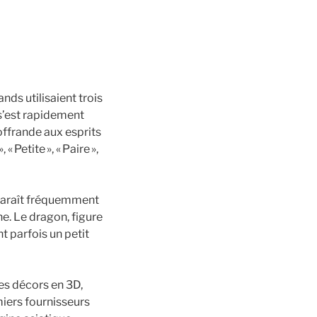
ds utilisaient trois
 s’est rapidement
ffrande aux esprits
 Petite », « Paire »,
apparaît fréquemment
ne. Le dragon, figure
t parfois un petit
ces décors en 3D,
miers fournisseurs