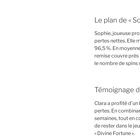
Le plan de « S
Sophie, joueuse pro
pertes nettes. Elle
96,5 %. En moyenne,
remise couvre près 
le nombre de spins
Témoignage d’
Clara a profité d’u
pertes. En combinant
semaines, tout en c
de rester dans le j
« Divine Fortune ».