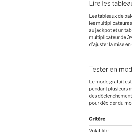
Lire les table
Les tableaux de paie
les multiplicateurs
au jackpot et un ta
multiplicateur de 3
d’ajuster la mise e
Tester en mod
Le mode gratuit est 
pendant plusieurs mi
des déclenchements 
pour décider du mon
Critère
Volatilité