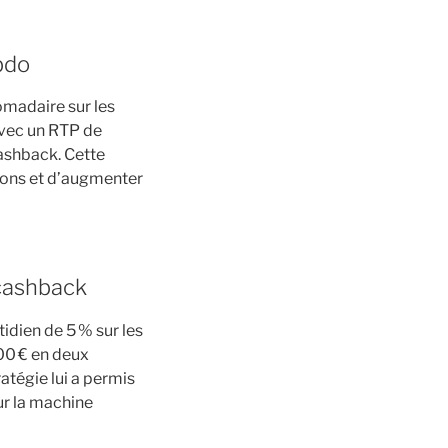
bdo
omadaire sur les
avec un RTP de
ashback. Cette
sions et d’augmenter
cashback
idien de 5 % sur les
500 € en deux
atégie lui a permis
ur la machine