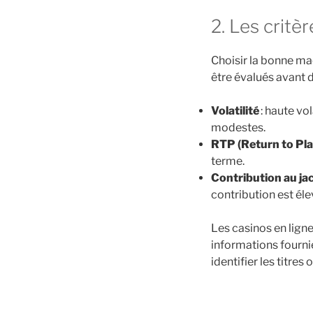
2. Les critè
Choisir la bonne ma
être évalués avant 
Volatilité
: haute vol
modestes.
RTP (Return to Pla
terme.
Contribution au ja
contribution est él
Les casinos en ligne
informations fourni
identifier les titres