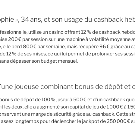
ophie », 34 ans, et son usage du cashback he
fessionnelle, utilise un casino offrant 12 % de cashback hebd
 mise 200 € par session sur une machine à volatilité moyenne 
 elle perd 800 € par semaine, mais récupère 96 € grâce au c
de 12 % de ses mises, ce qui lui permet de prolonger ses ses
 sans dépasser son budget mensuel.
une joueuse combinant bonus de dépôt et 
n bonus de dépôt de 100 % jusqu’à 500 € et d’un cashback quot
 les deux, elle a augmenté son capital de jeu de 1 000 € à 1 
onservant une marge de sécurité grâce au cashback. Cette str
eu assez longtemps pour déclencher le jackpot de 250 000 € s