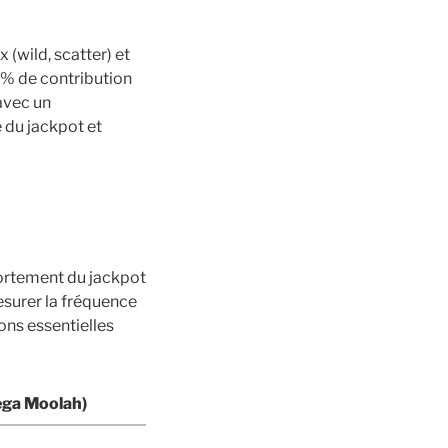
(wild, scatter) et
 % de contribution
avec un
 du jackpot et
mportement du jackpot
mesurer la fréquence
ons essentielles
ega Moolah)