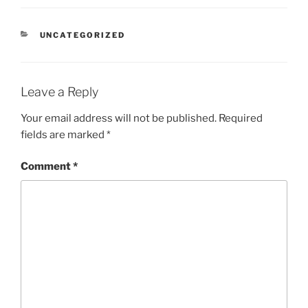
CATEGORIES
UNCATEGORIZED
Leave a Reply
Your email address will not be published.
Required
fields are marked
*
Comment
*