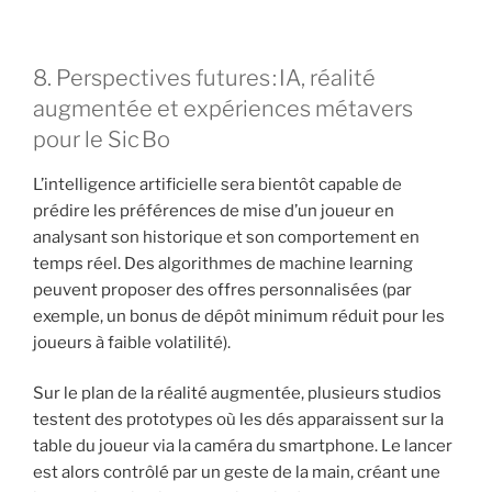
8. Perspectives futures : IA, réalité
augmentée et expériences métavers
pour le Sic Bo
L’intelligence artificielle sera bientôt capable de
prédire les préférences de mise d’un joueur en
analysant son historique et son comportement en
temps réel. Des algorithmes de machine learning
peuvent proposer des offres personnalisées (par
exemple, un bonus de dépôt minimum réduit pour les
joueurs à faible volatilité).
Sur le plan de la réalité augmentée, plusieurs studios
testent des prototypes où les dés apparaissent sur la
table du joueur via la caméra du smartphone. Le lancer
est alors contrôlé par un geste de la main, créant une