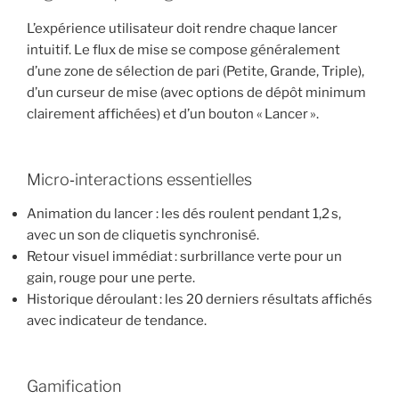
L’expérience utilisateur doit rendre chaque lancer
intuitif. Le flux de mise se compose généralement
d’une zone de sélection de pari (Petite, Grande, Triple),
d’un curseur de mise (avec options de dépôt minimum
clairement affichées) et d’un bouton « Lancer ».
Micro‑interactions essentielles
Animation du lancer : les dés roulent pendant 1,2 s,
avec un son de cliquetis synchronisé.
Retour visuel immédiat : surbrillance verte pour un
gain, rouge pour une perte.
Historique déroulant : les 20 derniers résultats affichés
avec indicateur de tendance.
Gamification