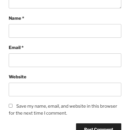
Name
*
Email
*
Website
Save my name, email, and website in this browser
for the next time I comment.