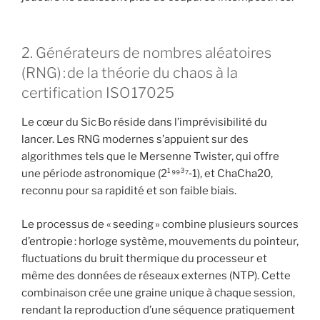
2. Générateurs de nombres aléatoires
(RNG) : de la théorie du chaos à la
certification ISO 17025
Le cœur du Sic Bo réside dans l’imprévisibilité du
lancer. Les RNG modernes s’appuient sur des
algorithmes tels que le Mersenne Twister, qui offre
une période astronomique (2¹⁹⁹³⁷‑1), et ChaCha20,
reconnu pour sa rapidité et son faible biais.
Le processus de « seeding » combine plusieurs sources
d’entropie : horloge système, mouvements du pointeur,
fluctuations du bruit thermique du processeur et
même des données de réseaux externes (NTP). Cette
combinaison crée une graine unique à chaque session,
rendant la reproduction d’une séquence pratiquement