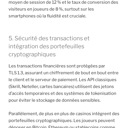
moyen de session de 12 % et le taux de conversion des
visiteurs en joueurs de 8 %, surtout sur les
smartphones où la fluidité est cruciale.
5. Sécurité des transactions et
intégration des portefeuilles
cryptographiques
Les transactions financières sont protégées par
TLS 1.3, assurant un chiffrement de bout en bout entre
le client et le serveur de paiement. Les API classiques
(Skrill, Neteller, cartes bancaires) utilisent des jetons
d’accès temporaires et des systèmes de tokenisation
pour éviter le stockage de données sensibles.
Parallèlement, de plus en plus de casinos intègrent des
portefeuilles cryptographiques. Les joueurs peuvent
déposer en Bitcoin, Ethereum ou stablecoins comme