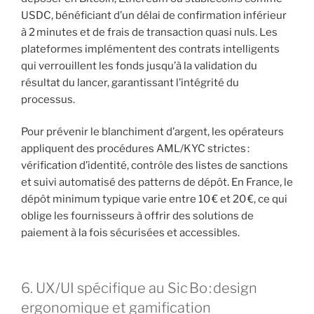
USDC, bénéficiant d’un délai de confirmation inférieur
à 2 minutes et de frais de transaction quasi nuls. Les
plateformes implémentent des contrats intelligents
qui verrouillent les fonds jusqu’à la validation du
résultat du lancer, garantissant l’intégrité du
processus.
Pour prévenir le blanchiment d’argent, les opérateurs
appliquent des procédures AML/KYC strictes :
vérification d’identité, contrôle des listes de sanctions
et suivi automatisé des patterns de dépôt. En France, le
dépôt minimum typique varie entre 10 € et 20 €, ce qui
oblige les fournisseurs à offrir des solutions de
paiement à la fois sécurisées et accessibles.
6. UX/UI spécifique au Sic Bo : design
ergonomique et gamification