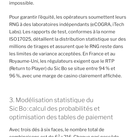
impossible.
Pour garantir l’équité, les opérateurs soumettent leurs
RNG à des laboratoires indépendants (eCOGRA, iTech
Labs). Les rapports de test, conformes à la norme
ISO 17025, détaillent la distribution statistique sur des
millions de tirages et assurent que le RNG reste dans
les limites de variance acceptées. En France et au
Royaume‑Uni, les régulateurs exigent que le RTP
(Return to Player) du Sic Bo se situe entre 94 % et
96 %, avec une marge de casino clairement affichée.
3. Modélisation statistique du
Sic Bo : calcul des probabilités et
optimisation des tables de paiement
Avec trois dés à six faces, le nombre total de
combinaisons est de 6³ = 216. Chaque pari possède