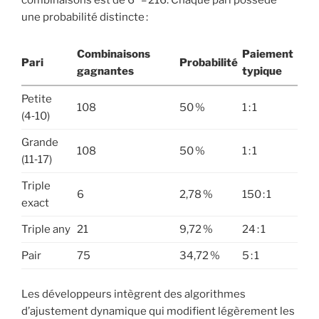
une probabilité distincte :
Combinaisons
Paiement
Pari
Probabilité
gagnantes
typique
Petite
108
50 %
1 : 1
(4‑10)
Grande
108
50 %
1 : 1
(11‑17)
Triple
6
2,78 %
150 : 1
exact
Triple any
21
9,72 %
24 : 1
Pair
75
34,72 %
5 : 1
Les développeurs intègrent des algorithmes
d’ajustement dynamique qui modifient légèrement les