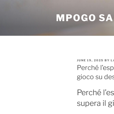
Skip
to
MPOGO SA
content
POSTED
JUNE 19, 2025
BY
L
ON
Perché l’esp
gioco su de
Perché l’e
supera il 