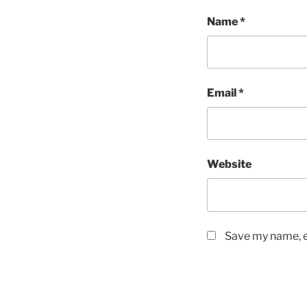
Name
*
Email
*
Website
Save my name, em