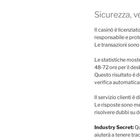
Sicurezza, v
Il casinò è licenzi
responsabile e prote
Le transazioni sono 
Le statistiche mostr
48‑72 ore per il des
Questo risultato è 
verifica automatica
Il servizio clienti è 
Le risposte sono med
risolvere dubbi su de
Industry Secret:
Qu
aiuterà a tenere trac