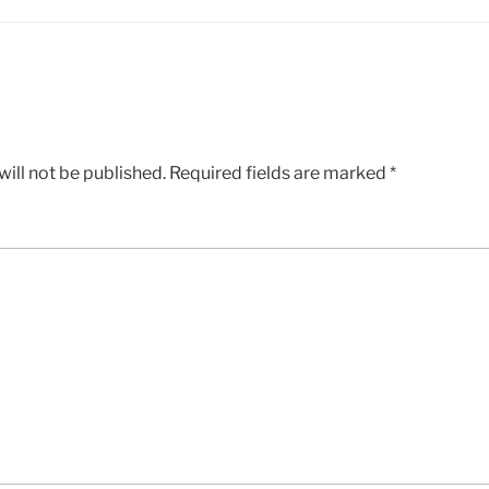
ill not be published.
Required fields are marked
*