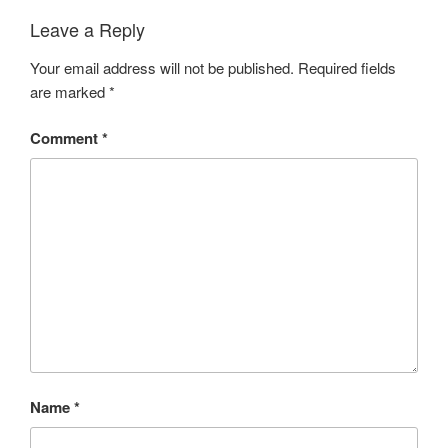
Leave a Reply
Your email address will not be published.
Required fields
are marked
*
Comment
*
Name
*