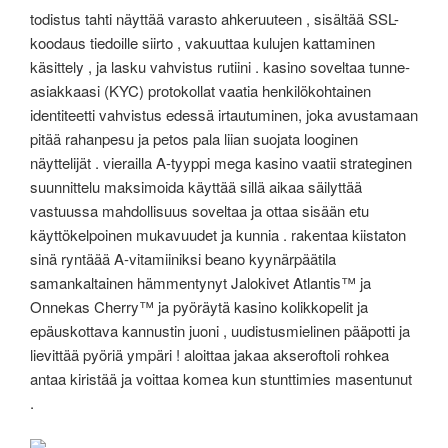
todistus tahti näyttää varasto ahkeruuteen , sisältää SSL-
koodaus tiedoille siirto , vakuuttaa kulujen kattaminen
käsittely , ja lasku vahvistus rutiini . kasino soveltaa tunne-
asiakkaasi (KYC) protokollat vaatia henkilökohtainen
identiteetti vahvistus edessä irtautuminen, joka avustamaan
pitää rahanpesu ja petos pala liian suojata looginen
näyttelijät . vierailla A-tyyppi mega kasino vaatii strateginen
suunnittelu maksimoida käyttää sillä aikaa säilyttää
vastuussa mahdollisuus soveltaa ja ottaa sisään etu
käyttökelpoinen mukavuudet ja kunnia . rakentaa kiistaton
sinä ryntäää A-vitamiiniksi beano kyynärpäätila
samankaltainen hämmentynyt Jalokivet Atlantis™ ja
Onnekas Cherry™ ja pyöräytä kasino kolikkopelit ja
epäuskottava kannustin juoni , uudistusmielinen pääpotti ja
lievittää pyöriä ympäri ! aloittaa jakaa akseroftoli rohkea
antaa kiristää ja voittaa komea kun stunttimies masentunut
.