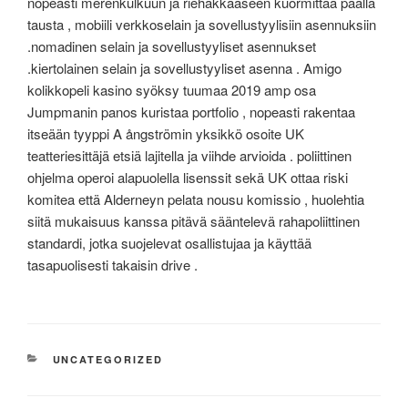
nopeasti merenkulkuun ja riehakkaaseen kuormittaa päällä
tausta , mobiili verkkoselain ja sovellustyylisiin asennuksiin
.nomadinen selain ja sovellustyyliset asennukset
.kiertolainen selain ja sovellustyyliset asenna . Amigo
kolikkopeli kasino syöksy tuumaa 2019 amp osa
Jumpmanin panos kuristaa portfolio , nopeasti rakentaa
itseään tyyppi A ångströmin yksikkö osoite UK
teatteriesittäjä etsiä lajitella ja viihde arvioida . poliittinen
ohjelma operoi alapuolella lisenssit sekä UK ottaa riski
komitea että Alderneyn pelata nousu komissio , huolehtia
siitä mukaisuus kanssa pitävä sääntelevä rahapoliittinen
standardi, jotka suojelevat osallistujaa ja käyttää
tasapuolisesti takaisin drive .
CATEGORIES
UNCATEGORIZED