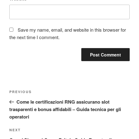
Save my name, email, and website in this browser for
the next time I comment.
Post
Previous
PREVIOUS
navigation
Post
Come le certificazioni RNG assicurano slot
trasparenti e bonus affidabili – Guida tecnica per gli
operatori
Next
NEXT
Post