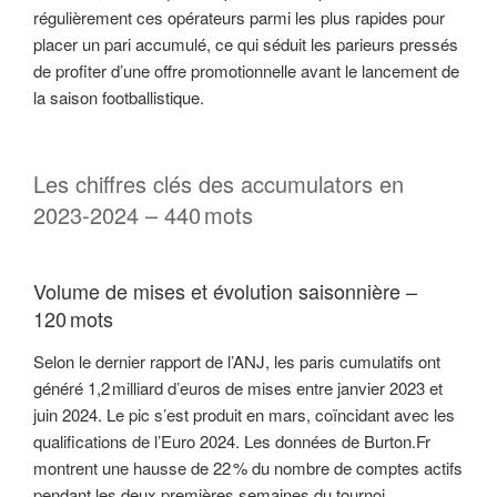
régulièrement ces opérateurs parmi les plus rapides pour
placer un pari accumulé, ce qui séduit les parieurs pressés
de profiter d’une offre promotionnelle avant le lancement de
la saison footballistique.
Les chiffres clés des accumulators en
2023‑2024 – 440 mots
Volume de mises et évolution saisonnière –
120 mots
Selon le dernier rapport de l’ANJ, les paris cumulatifs ont
généré 1,2 milliard d’euros de mises entre janvier 2023 et
juin 2024. Le pic s’est produit en mars, coïncidant avec les
qualifications de l’Euro 2024. Les données de Burton.Fr
montrent une hausse de 22 % du nombre de comptes actifs
pendant les deux premières semaines du tournoi,