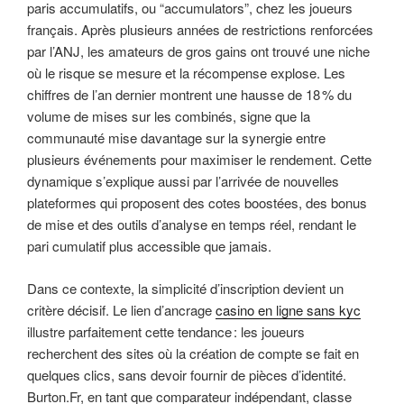
paris accumulatifs, ou “accumulators”, chez les joueurs
français. Après plusieurs années de restrictions renforcées
par l’ANJ, les amateurs de gros gains ont trouvé une niche
où le risque se mesure et la récompense explose. Les
chiffres de l’an dernier montrent une hausse de 18 % du
volume de mises sur les combinés, signe que la
communauté mise davantage sur la synergie entre
plusieurs événements pour maximiser le rendement. Cette
dynamique s’explique aussi par l’arrivée de nouvelles
plateformes qui proposent des cotes boostées, des bonus
de mise et des outils d’analyse en temps réel, rendant le
pari cumulatif plus accessible que jamais.
Dans ce contexte, la simplicité d’inscription devient un
critère décisif. Le lien d’ancrage
casino en ligne sans kyc
illustre parfaitement cette tendance : les joueurs
recherchent des sites où la création de compte se fait en
quelques clics, sans devoir fournir de pièces d’identité.
Burton.Fr, en tant que comparateur indépendant, classe