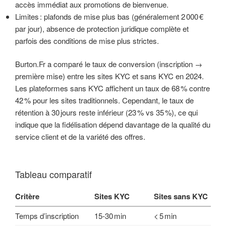
accès immédiat aux promotions de bienvenue.
Limites : plafonds de mise plus bas (généralement 2 000 €
par jour), absence de protection juridique complète et
parfois des conditions de mise plus strictes.
Burton.Fr a comparé le taux de conversion (inscription →
première mise) entre les sites KYC et sans KYC en 2024.
Les plateformes sans KYC affichent un taux de 68 % contre
42 % pour les sites traditionnels. Cependant, le taux de
rétention à 30 jours reste inférieur (23 % vs 35 %), ce qui
indique que la fidélisation dépend davantage de la qualité du
service client et de la variété des offres.
Tableau comparatif
Critère
Sites KYC
Sites sans KYC
Temps d’inscription
15‑30 min
< 5 min