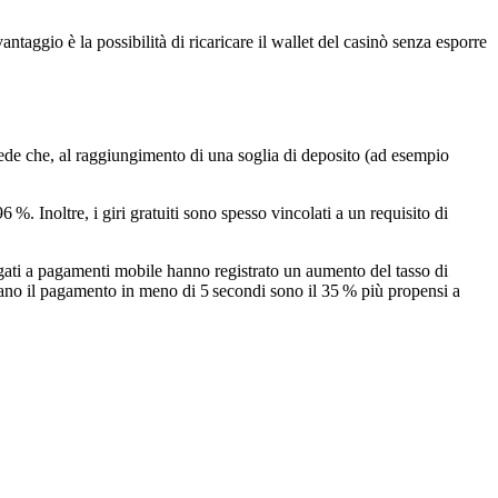
antaggio è la possibilità di ricaricare il wallet del casinò senza esporre
ede che, al raggiungimento di una soglia di deposito (ad esempio
 %. Inoltre, i giri gratuiti sono spesso vincolati a un requisito di
legati a pagamenti mobile hanno registrato un aumento del tasso di
etano il pagamento in meno di 5 secondi sono il 35 % più propensi a