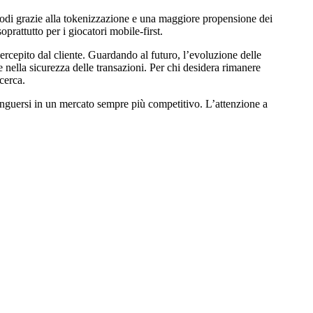
frodi grazie alla tokenizzazione e una maggiore propensione dei
prattutto per i giocatori mobile‑first.
percepito dal cliente. Guardando al futuro, l’evoluzione delle
 nella sicurezza delle transazioni. Per chi desidera rimanere
icerca.
inguersi in un mercato sempre più competitivo. L’attenzione a