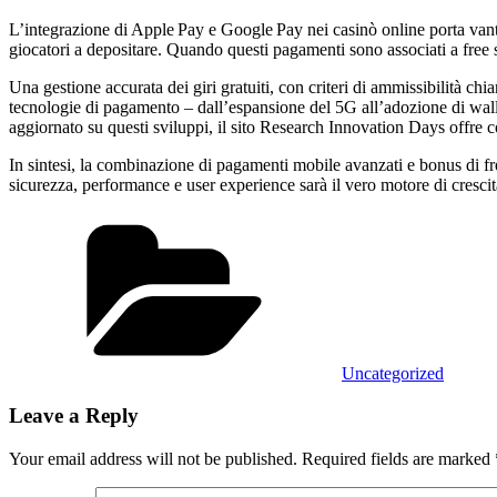
L’integrazione di Apple Pay e Google Pay nei casinò online porta vanta
giocatori a depositare. Quando questi pagamenti sono associati a free spi
Una gestione accurata dei giri gratuiti, con criteri di ammissibilità ch
tecnologie di pagamento – dall’espansione del 5G all’adozione di wallet
aggiornato su questi sviluppi, il sito Research Innovation Days offre colle
In sintesi, la combinazione di pagamenti mobile avanzati e bonus di f
sicurezza, performance e user experience sarà il vero motore di crescit
Categories
Uncategorized
Leave a Reply
Your email address will not be published.
Required fields are marked