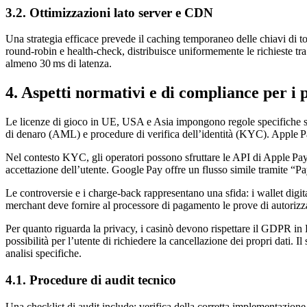
3.2. Ottimizzazioni lato server e CDN
Una strategia efficace prevede il caching temporaneo delle chiavi di t
round‑robin e health‑check, distribuisce uniformemente le richieste tr
almeno 30 ms di latenza.
4. Aspetti normativi e di compliance per i
Le licenze di gioco in UE, USA e Asia impongono regole specifiche sui 
di denaro (AML) e procedure di verifica dell’identità (KYC). Apple Pay
Nel contesto KYC, gli operatori possono sfruttare le API di Apple Pay 
accettazione dell’utente. Google Pay offre un flusso simile tramite “P
Le controversie e i charge‑back rappresentano una sfida: i wallet digit
merchant deve fornire al processore di pagamento le prove di autorizza
Per quanto riguarda la privacy, i casinò devono rispettare il GDPR in 
possibilità per l’utente di richiedere la cancellazione dei propri dati
analisi specifiche.
4.1. Procedure di audit tecnico
Una checklist di audit include: verifica della corretta implementazion