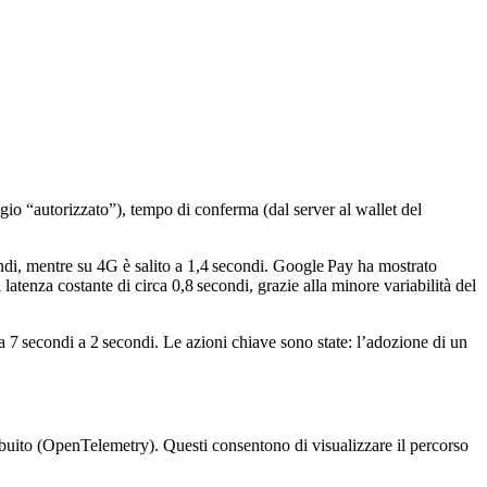
gio “autorizzato”), tempo di conferma (dal server al wallet del
condi, mentre su 4G è salito a 1,4 secondi. Google Pay ha mostrato
latenza costante di circa 0,8 secondi, grazie alla minore variabilità del
 7 secondi a 2 secondi. Le azioni chiave sono state: l’adozione di un
ribuito (OpenTelemetry). Questi consentono di visualizzare il percorso