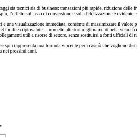
ggi sia tecnici sia di business: transazioni più rapide, riduzione delle 
n, l’effetto sul tasso di conversione e sulla fidelizzazione è evidente, so
iari e una visualizzazione immediata, consente di massimizzare il valore 
 ibridi e criptovalute – promette ulteriori miglioramenti nella velocità e
gamenti utili a risorse di settore, senza sostituirsi a fonti ufficiali di r
ree spin rappresenta una formula vincente per i casinò che vogliono dist
a nei prossimi anni.
*