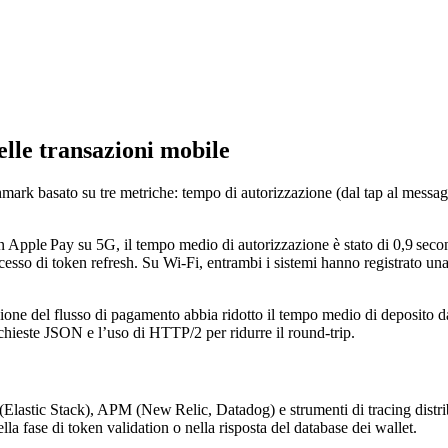
elle transazioni mobile
hmark basato su tre metriche: tempo di autorizzazione (dal tap al messag
 Con Apple Pay su 5G, il tempo medio di autorizzazione è stato di 0,9 se
esso di token refresh. Su Wi‑Fi, entrambi i sistemi hanno registrato una 
one del flusso di pagamento abbia ridotto il tempo medio di deposito da
ichieste JSON e l’uso di HTTP/2 per ridurre il round‑trip.
cs (Elastic Stack), APM (New Relic, Datadog) e strumenti di tracing dist
lla fase di token validation o nella risposta del database dei wallet.