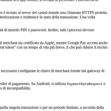
ken è inviato al server del casinò tramite una chiamata HTTPS protetta.
torizzazione e restituisce lo stato della transazione. Una volta
ità di inserire PIN o password. Inoltre, tutti i processi devono
e il merchant sia certificato da Apple, mentre Google Pay accetta anche
nt token” con un tempo di vita più breve, il che può ridurre il rischio
ecessario configurare le chiavi di merchant fornite dal gateway di
troller di pagamento. Su Android, si utilizza
e
PaymentDataRequest
 di incompatibilità.
quella singola transazione o per un periodo limitato, a seconda della