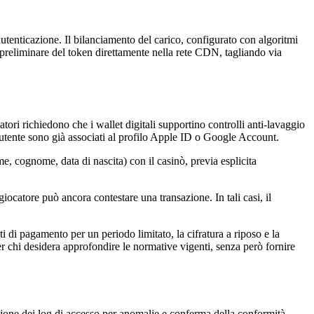
utenticazione. Il bilanciamento del carico, configurato con algoritmi
 preliminare del token direttamente nella rete CDN, tagliando via
ori richiedono che i wallet digitali supportino controlli anti‑lavaggio
l’utente sono già associati al profilo Apple ID o Google Account.
, cognome, data di nascita) con il casinò, previa esplicita
ocatore può ancora contestare una transazione. In tali casi, il
 di pagamento per un periodo limitato, la cifratura a riposo e la
er chi desidera approfondire le normative vigenti, senza però fornire
isione dei log di accesso per anomalie e conferma della conformità