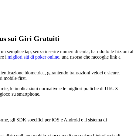
s sui Giri Gratuiti
n semplice tap, senza inserire numeri di carta, ha ridotto le frizioni al
are i
migliori siti di poker online
, una risorsa che raccoglie link a
tenticazione biometrica, garantendo transazioni veloci e sicure.
i mobile‑first.
i rete, le implicazioni normative e le migliori pratiche di UI/UX.
i gioco su smartphone.
rme, gli SDK specifici per iOS e Android e il sistema di
stallato nell’app mobile, si occupa di presentare l’interfaccia di