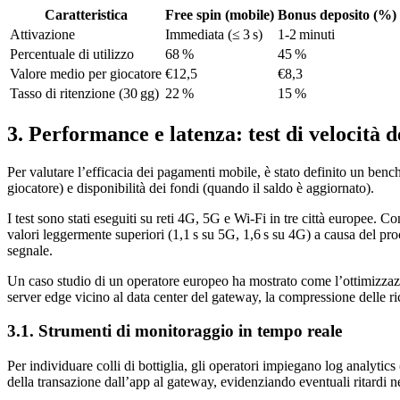
Caratteristica
Free spin (mobile)
Bonus deposito (%)
Attivazione
Immediata (≤ 3 s)
1‑2 minuti
Percentuale di utilizzo
68 %
45 %
Valore medio per giocatore
€12,5
€8,3
Tasso di ritenzione (30 gg)
22 %
15 %
3. Performance e latenza: test di velocità d
Per valutare l’efficacia dei pagamenti mobile, è stato definito un benc
giocatore) e disponibilità dei fondi (quando il saldo è aggiornato).
I test sono stati eseguiti su reti 4G, 5G e Wi‑Fi in tre città europee.
valori leggermente superiori (1,1 s su 5G, 1,6 s su 4G) a causa del proc
segnale.
Un caso studio di un operatore europeo ha mostrato come l’ottimizzazi
server edge vicino al data center del gateway, la compressione delle r
3.1. Strumenti di monitoraggio in tempo reale
Per individuare colli di bottiglia, gli operatori impiegano log analyti
della transazione dall’app al gateway, evidenziando eventuali ritardi ne