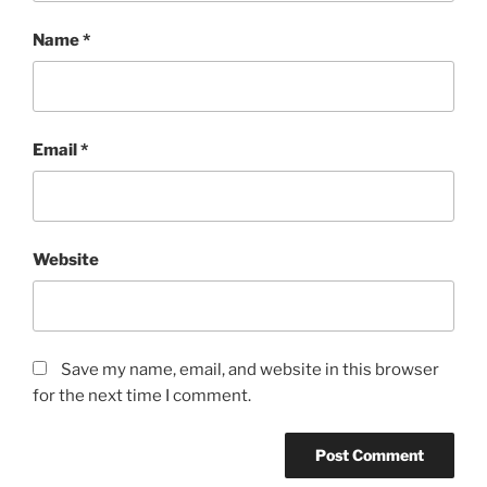
Name
*
Email
*
Website
Save my name, email, and website in this browser
for the next time I comment.