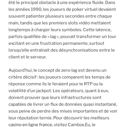
été le principal obstacle à une expérience fluide. Dans
les années 1990, les joueurs de poker virtuel devaient
souvent patienter plusieurs secondes entre chaque
main, tandis que les premiers slots vidéo mettaient
longtemps à charger leurs symboles. Cette latence,
parfois qualifiée de « lag », pouvait transformer un tour
excitant en une frustration permanente, surtout
lorsqu’elle entraînait des désynchronisations entre le
client et le serveur.
Aujourd’hui, le concept de zero‑lag est devenu un
critère décisif : les joueurs comparent les temps de
réponse comme ils le feraient pour le RTP ou la
volatilité d’un jackpot. Les opérateurs, quant à eux,
doivent prouver que leurs infrastructures sont
capables de livrer un flux de données quasi instantané,
sous peine de perdre des mises importantes et de voir
leur réputation ternie. Pour découvrir les meilleurs
casino en ligne france
, visitez Cambox.Eu, le