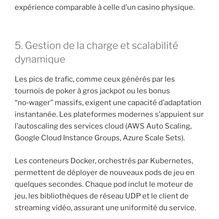
expérience comparable à celle d’un casino physique.
5. Gestion de la charge et scalabilité
dynamique
Les pics de trafic, comme ceux générés par les
tournois de poker à gros jackpot ou les bonus
“no‑wager” massifs, exigent une capacité d’adaptation
instantanée. Les plateformes modernes s’appuient sur
l’autoscaling des services cloud (AWS Auto Scaling,
Google Cloud Instance Groups, Azure Scale Sets).
Les conteneurs Docker, orchestrés par Kubernetes,
permettent de déployer de nouveaux pods de jeu en
quelques secondes. Chaque pod inclut le moteur de
jeu, les bibliothèques de réseau UDP et le client de
streaming vidéo, assurant une uniformité du service.