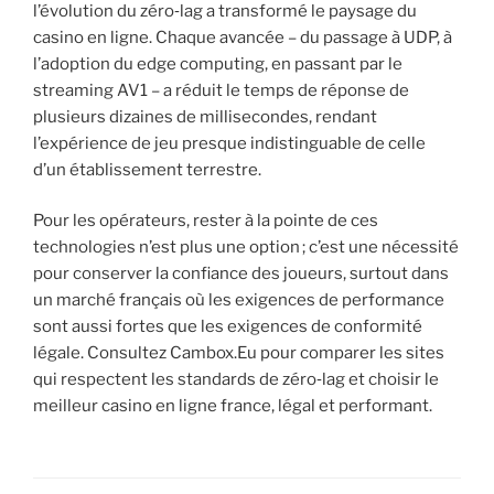
l’évolution du zéro‑lag a transformé le paysage du
casino en ligne. Chaque avancée – du passage à UDP, à
l’adoption du edge computing, en passant par le
streaming AV1 – a réduit le temps de réponse de
plusieurs dizaines de millisecondes, rendant
l’expérience de jeu presque indistinguable de celle
d’un établissement terrestre.
Pour les opérateurs, rester à la pointe de ces
technologies n’est plus une option ; c’est une nécessité
pour conserver la confiance des joueurs, surtout dans
un marché français où les exigences de performance
sont aussi fortes que les exigences de conformité
légale. Consultez Cambox.Eu pour comparer les sites
qui respectent les standards de zéro‑lag et choisir le
meilleur casino en ligne france, légal et performant.