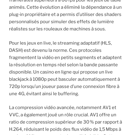
framerates supérieurs à 60 fps pour les jeux de table
animés. Cette évolution a éliminé la dépendance à un
plug‑in propriétaire et a permis d’utiliser des shaders
personnalisés pour simuler des effets de lumière
réalistes sur les rouleaux de machines à sous.
Pour les jeux en live, le streaming adaptatif (HLS,
DASH) est devenu la norme. Ces protocoles
fragmentent la vidéo en petits segments et adaptent
la résolution en temps réel selon la bande passante
disponible. Un casino en ligne qui propose un live
blackjack à 1080p peut basculer automatiquement à
720p lorsqu’un joueur passe d’une connexion fibre à
une 4G, évitant ainsi le buffering.
La compression vidéo avancée, notamment AV1 et
VVC, a également joué un rôle crucial. AV1 offre un
ratio de compression supérieur de 30 % par rapport à
H.264, réduisant le poids des flux vidéo de 1,5 Mbps à