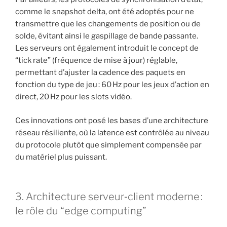
comme le snapshot delta, ont été adoptés pour ne
transmettre que les changements de position ou de
solde, évitant ainsi le gaspillage de bande passante.
Les serveurs ont également introduit le concept de
“tick rate” (fréquence de mise à jour) réglable,
permettant d’ajuster la cadence des paquets en
fonction du type de jeu : 60 Hz pour les jeux d’action en
direct, 20 Hz pour les slots vidéo.
Ces innovations ont posé les bases d’une architecture
réseau résiliente, où la latence est contrôlée au niveau
du protocole plutôt que simplement compensée par
du matériel plus puissant.
3. Architecture serveur‑client moderne :
le rôle du “edge computing”