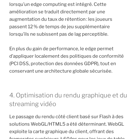
lorsqu’un edge computing est intégré. Cette
amélioration se traduit directement par une
augmentation du taux de rétention : les joueurs
passent 12 % de temps de jeu supplémentaire
lorsqu’ils ne subissent pas de lag perceptible.
En plus du gain de performance, le edge permet
d’appliquer localement des politiques de conformité
(PCI DSS, protection des données GDPR), tout en
conservant une architecture globale sécurisée.
4. Optimisation du rendu graphique et du
streaming vidéo
Le passage du rendu côté client basé sur Flash à des
solutions WebGL/HTML5 a été déterminant. WebGL
exploite la carte graphique du client, offrant des