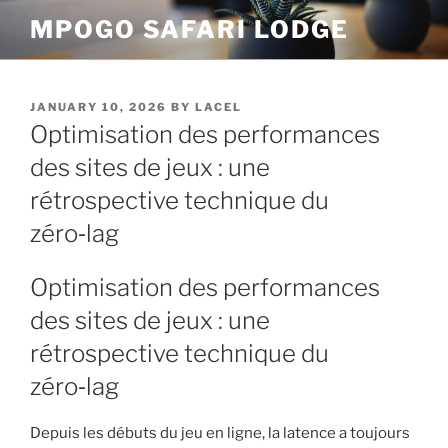
Skip
MPOGO SAFARI LODGE
to
content
POSTED
JANUARY 10, 2026
BY
LACEL
ON
Optimisation des performances
des sites de jeux : une
rétrospective technique du
zéro‑lag
Optimisation des performances
des sites de jeux : une
rétrospective technique du
zéro‑lag
Depuis les débuts du jeu en ligne, la latence a toujours