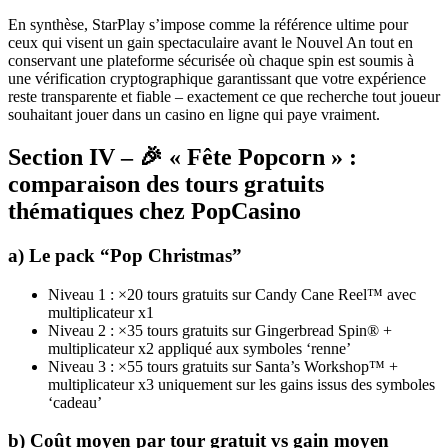
En synthèse, StarPlay s’impose comme la référence ultime pour
ceux qui visent un gain spectaculaire avant le Nouvel An tout en
conservant une plateforme sécurisée où chaque spin est soumis à
une vérification cryptographique garantissant que votre expérience
reste transparente et fiable – exactement ce que recherche tout joueur
souhaitant jouer dans un casino en ligne qui paye vraiment.
Section IV – 🎉 « Fête Popcorn » :
comparaison des tours gratuits
thématiques chez PopCasino
a) Le pack “Pop Christmas”
Niveau 1 : ×20 tours gratuits sur Candy Cane Reel™ avec
multiplicateur x1
Niveau 2 : ×35 tours gratuits sur Gingerbread Spin® +
multiplicateur x2 appliqué aux symboles ‘renne’
Niveau 3 : ×55 tours gratuits sur Santa’s Workshop™ +
multiplicateur x3 uniquement sur les gains issus des symboles
‘cadeau’
b) Coût moyen par tour gratuit vs gain moyen