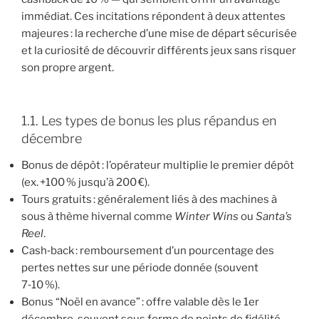
immédiat. Ces incitations répondent à deux attentes
majeures : la recherche d’une mise de départ sécurisée
et la curiosité de découvrir différents jeux sans risquer
son propre argent.
1.1. Les types de bonus les plus répandus en
décembre
Bonus de dépôt : l’opérateur multiplie le premier dépôt
(ex. +100 % jusqu’à 200 €).
Tours gratuits : généralement liés à des machines à
sous à thème hivernal comme
Winter Wins
ou
Santa’s
Reel
.
Cash‑back : remboursement d’un pourcentage des
pertes nettes sur une période donnée (souvent
7‑10 %).
Bonus “Noël en avance” : offre valable dès le 1er