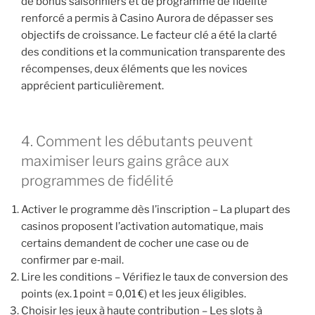
de bonus saisonniers et de programme de fidélité
renforcé a permis à Casino Aurora de dépasser ses
objectifs de croissance. Le facteur clé a été la clarté
des conditions et la communication transparente des
récompenses, deux éléments que les novices
apprécient particulièrement.
4. Comment les débutants peuvent
maximiser leurs gains grâce aux
programmes de fidélité
Activer le programme dès l’inscription – La plupart des
casinos proposent l’activation automatique, mais
certains demandent de cocher une case ou de
confirmer par e‑mail.
Lire les conditions – Vérifiez le taux de conversion des
points (ex. 1 point = 0,01 €) et les jeux éligibles.
Choisir les jeux à haute contribution – Les slots à