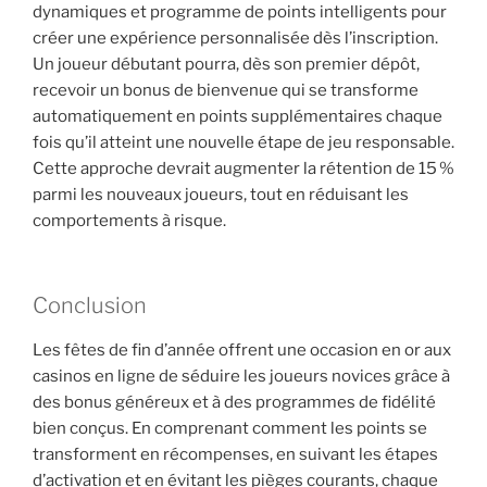
dynamiques et programme de points intelligents pour
créer une expérience personnalisée dès l’inscription.
Un joueur débutant pourra, dès son premier dépôt,
recevoir un bonus de bienvenue qui se transforme
automatiquement en points supplémentaires chaque
fois qu’il atteint une nouvelle étape de jeu responsable.
Cette approche devrait augmenter la rétention de 15 %
parmi les nouveaux joueurs, tout en réduisant les
comportements à risque.
Conclusion
Les fêtes de fin d’année offrent une occasion en or aux
casinos en ligne de séduire les joueurs novices grâce à
des bonus généreux et à des programmes de fidélité
bien conçus. En comprenant comment les points se
transforment en récompenses, en suivant les étapes
d’activation et en évitant les pièges courants, chaque