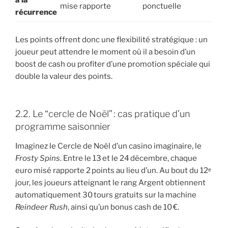
à la
mise rapporte
ponctuelle
récurrence
Les points offrent donc une flexibilité stratégique : un
joueur peut attendre le moment où il a besoin d’un
boost de cash ou profiter d’une promotion spéciale qui
double la valeur des points.
2.2. Le “cercle de Noël” : cas pratique d’un
programme saisonnier
Imaginez le Cercle de Noël d’un casino imaginaire, le
Frosty Spins
. Entre le 13 et le 24 décembre, chaque
euro misé rapporte 2 points au lieu d’un. Au bout du 12ᵉ
jour, les joueurs atteignant le rang Argent obtiennent
automatiquement 30 tours gratuits sur la machine
Reindeer Rush
, ainsi qu’un bonus cash de 10 €.