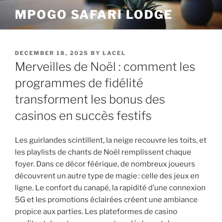
Skip
MPOGO SAFARI LODGE
to
content
POSTED
DECEMBER 18, 2025
BY
LACEL
ON
Merveilles de Noël : comment les
programmes de fidélité
transforment les bonus des
casinos en succès festifs
Les guirlandes scintillent, la neige recouvre les toits, et
les playlists de chants de Noël remplissent chaque
foyer. Dans ce décor féérique, de nombreux joueurs
découvrent un autre type de magie : celle des jeux en
ligne. Le confort du canapé, la rapidité d’une connexion
5G et les promotions éclairées créent une ambiance
propice aux parties. Les plateformes de casino