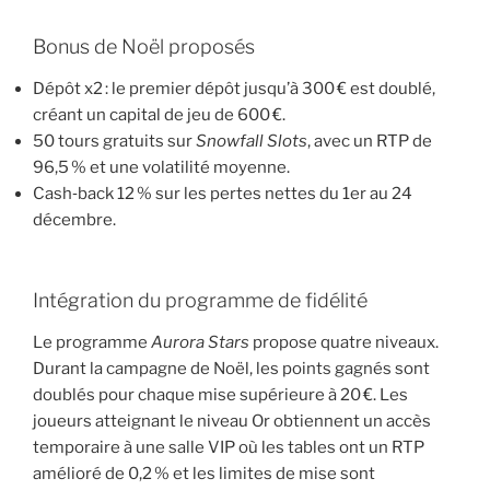
Bonus de Noël proposés
Dépôt x2 : le premier dépôt jusqu’à 300 € est doublé,
créant un capital de jeu de 600 €.
50 tours gratuits sur
Snowfall Slots
, avec un RTP de
96,5 % et une volatilité moyenne.
Cash‑back 12 % sur les pertes nettes du 1er au 24
décembre.
Intégration du programme de fidélité
Le programme
Aurora Stars
propose quatre niveaux.
Durant la campagne de Noël, les points gagnés sont
doublés pour chaque mise supérieure à 20 €. Les
joueurs atteignant le niveau Or obtiennent un accès
temporaire à une salle VIP où les tables ont un RTP
amélioré de 0,2 % et les limites de mise sont