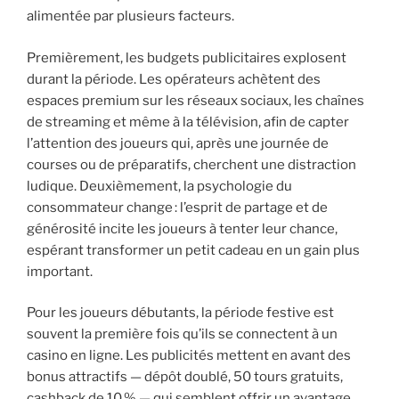
alimentée par plusieurs facteurs.
Premièrement, les budgets publicitaires explosent
durant la période. Les opérateurs achètent des
espaces premium sur les réseaux sociaux, les chaînes
de streaming et même à la télévision, afin de capter
l’attention des joueurs qui, après une journée de
courses ou de préparatifs, cherchent une distraction
ludique. Deuxièmement, la psychologie du
consommateur change : l’esprit de partage et de
générosité incite les joueurs à tenter leur chance,
espérant transformer un petit cadeau en un gain plus
important.
Pour les joueurs débutants, la période festive est
souvent la première fois qu’ils se connectent à un
casino en ligne. Les publicités mettent en avant des
bonus attractifs — dépôt doublé, 50 tours gratuits,
cashback de 10 % — qui semblent offrir un avantage