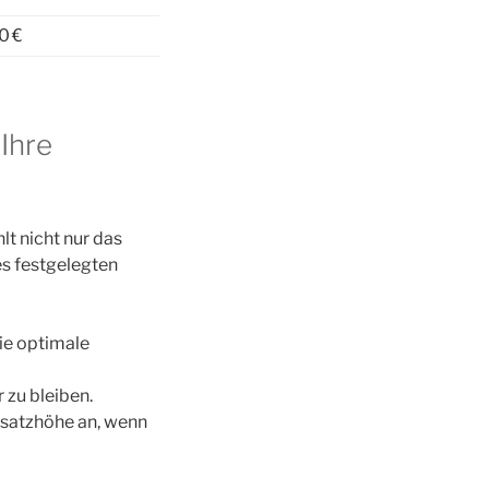
0 €
 Ihre
lt nicht nur das
es festgelegten
ie optimale
 zu bleiben.
nsatzhöhe an, wenn