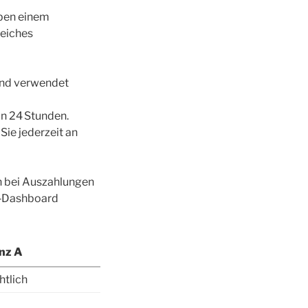
eben einem
eiches
 und verwendet
on 24 Stunden.
Sie jederzeit an
n bei Auszahlungen
er‑Dashboard
nz A
htlich