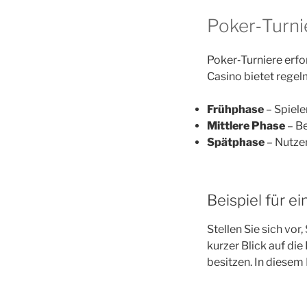
Poker‑Turni
Poker‑Turniere erf
Casino bietet regel
Frühphase
– Spiele
Mittlere Phase
– Be
Spätphase
– Nutzen
Beispiel für 
Stellen Sie sich vo
kurzer Blick auf di
besitzen. In diesem 