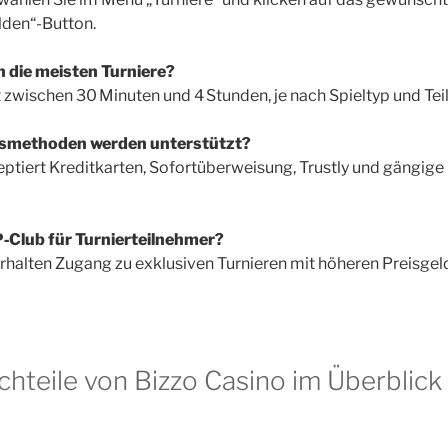
lden“-Button.
n die meisten Turniere?
rt zwischen 30 Minuten und 4 Stunden, je nach Spieltyp und Te
gsmethoden werden unterstützt?
eptiert Kreditkarten, Sofortüberweisung, Trustly und gängige E
IP‑Club für Turnierteilnehmer?
r erhalten Zugang zu exklusiven Turnieren mit höheren Preisgel
chteile von Bizzo Casino im Überblick