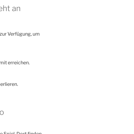
eht an
s zur Verfügung, um
mit erreichen.
erlieren.
no
 Spiel. Dort finden