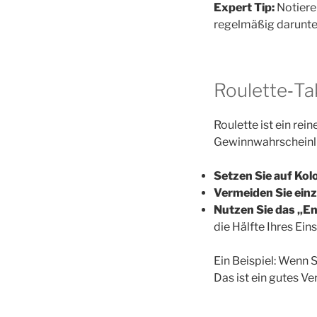
Expert Tip:
Notieren
regelmäßig darunter
Roulette‑Ta
Roulette ist ein rei
Gewinnwahrscheinli
Setzen Sie auf Ko
Vermeiden Sie einz
Nutzen Sie das „En
die Hälfte Ihres Ein
Ein Beispiel: Wenn S
Das ist ein gutes Ver