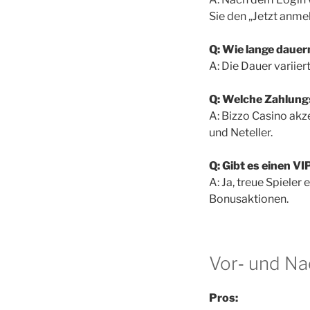
Sie den „Jetzt anme
Q: Wie lange dauer
A: Die Dauer variie
Q: Welche Zahlun
A: Bizzo Casino akz
und Neteller.
Q: Gibt es einen V
A: Ja, treue Spiele
Bonusaktionen.
Vor‑ und Na
Pros: