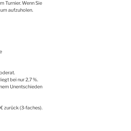
im Turnier. Wenn Sie
, um aufzuholen.
re
oderat.
iegt bei nur 2,7 %.
einem Unentschieden
 € zurück (3‑faches).