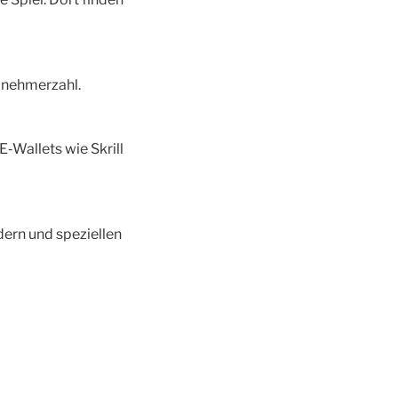
ilnehmerzahl.
‑Wallets wie Skrill
dern und speziellen