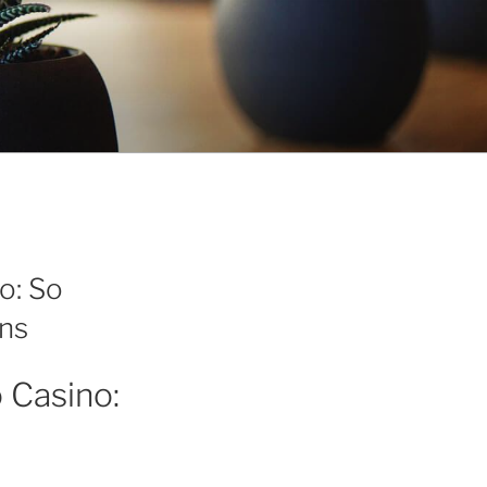
o: So
ons
 Casino: