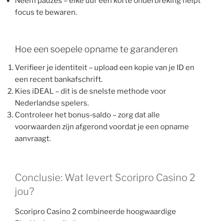
Neem pauzes – elke uur een korte onderbreking helpt
focus te bewaren.
Hoe een soepele opname te garanderen
Verifieer je identiteit – upload een kopie van je ID en
een recent bankafschrift.
Kies iDEAL – dit is de snelste methode voor
Nederlandse spelers.
Controleer het bonus‑saldo – zorg dat alle
voorwaarden zijn afgerond voordat je een opname
aanvraagt.
Conclusie: Wat levert Scoripro Casino 2
jou?
Scoripro Casino 2 combineerde hoogwaardige