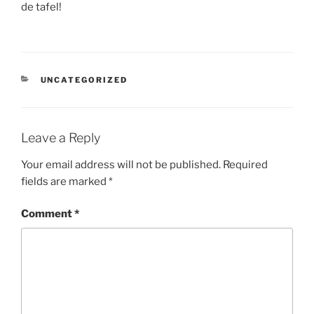
de tafel!
CATEGORIES
UNCATEGORIZED
Leave a Reply
Your email address will not be published.
Required
fields are marked
*
Comment
*