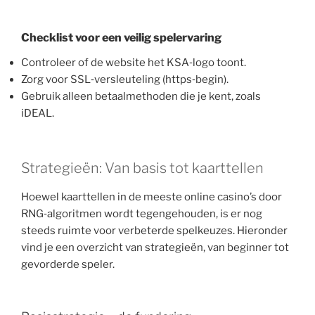
Checklist voor een veilig spelervaring
Controleer of de website het KSA‑logo toont.
Zorg voor SSL‑versleuteling (https‑begin).
Gebruik alleen betaalmethoden die je kent, zoals
iDEAL.
Strategieën: Van basis tot kaarttellen
Hoewel kaarttellen in de meeste online casino’s door
RNG‑algoritmen wordt tegengehouden, is er nog
steeds ruimte voor verbeterde spelkeuzes. Hieronder
vind je een overzicht van strategieën, van beginner tot
gevorderde speler.