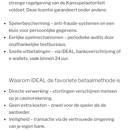
strenge regelgeving van de Kansspelautoriteit
voldoet. Deze licentie garandeert onder andere:
Spelerbescherming – anti‑fraude‑systemen en een
kluis voor persoonlijke gegevens.
Eerlijke spelmechanismen – periodieke audits door
onafhankelijke testbureaus.
Snelle uitbetalingen – via iDEAL, bankoverschrijving of
e‑wallets, vaak binnen 24 uur.
Waarom iDEAL de favoriete betaalmethode is
Directe verwerking – stortingen verschijnen meteen
op je casinorekening.
Geen extra kosten – zowel voor de speler als de
aanbieder.
Veiligheid – transactie via de vertrouwde omgeving
van je eigen bank.