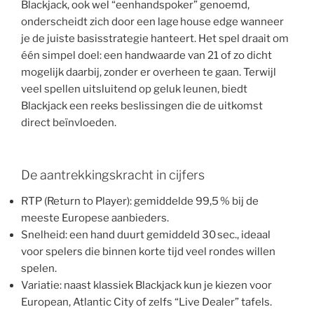
Blackjack, ook wel “eenhandspoker” genoemd,
onderscheidt zich door een lage house edge wanneer
je de juiste basisstrategie hanteert. Het spel draait om
één simpel doel: een handwaarde van 21 of zo dicht
mogelijk daarbij, zonder er overheen te gaan. Terwijl
veel spellen uitsluitend op geluk leunen, biedt
Blackjack een reeks beslissingen die de uitkomst
direct beïnvloeden.
De aantrekkingskracht in cijfers
RTP (Return to Player): gemiddelde 99,5 % bij de
meeste Europese aanbieders.
Snelheid: een hand duurt gemiddeld 30 sec., ideaal
voor spelers die binnen korte tijd veel rondes willen
spelen.
Variatie: naast klassiek Blackjack kun je kiezen voor
European, Atlantic City of zelfs “Live Dealer” tafels.