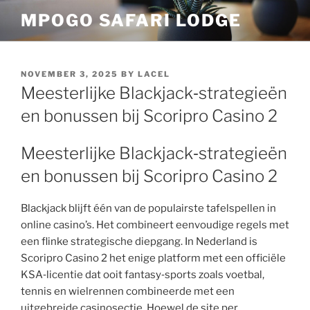
Skip
MPOGO SAFARI LODGE
to
content
POSTED
NOVEMBER 3, 2025
BY
LACEL
ON
Meesterlijke Blackjack‑strategieën
en bonussen bij Scoripro Casino 2
Meesterlijke Blackjack‑strategieën
en bonussen bij Scoripro Casino 2
Blackjack blijft één van de populairste tafel­spellen in
online casino’s. Het combineert eenvoudige regels met
een flinke strategische diepgang. In Nederland is
Scoripro Casino 2 het enige platform met een officiële
KSA‑licentie dat ooit fantasy‑sports zoals voetbal,
tennis en wielrennen combineerde met een
uitgebreide casinosectie. Hoewel de site per