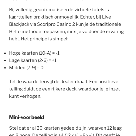
Bij volledig geautomatiseerde virtuele tafels is
kaarttellen praktisch onmogelijk. Echter, bij Live
Blackjack via Scoripro Casino 2 kun je de traditionele
Hi‑Lo methode toepassen, mits je voldoende ervaring
hebt. Het principe is simpel:
Hoge kaarten (10‑A) = -1
Lage kaarten (2‑6) = +1
Midden (7‑9) = 0
Tel de waarde terwijl de dealer draait. Een positieve
telling duidt op een rijkere deck, waardoor je je inzet
kunt verhogen.
Mini‑voorbeeld
Stel dat er al 20 kaarten gedeeld zijn, waarvan 12 laag
en 8 hoog. De telling is +4 (12 × +1 – 8 × ‑1). Dit geeft je