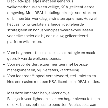
Blackjack‑spelletjes met een generous
welkomstbonus en een veilige, KSA‑gelicentieerde
omgeving. Met iDEAL‑betalingen kon je snel storten
en binnen één werkdag je winsten opnemen. Hoewel
het casino nu gesloten is, bieden de geleerde
strategieën en bonusprincipes waardevolle lessen
voor elke speler die bij een nieuw, gelicentieerd
platform wil starten.
Voor beginners: focus op de basisstrategie en maak
gebruik van de welkomstbonus.
Voor gevorderden: experimenteer met bet‑size
management en, bij live tafels, kaarttelling.
Voor iedereen**: speel verantwoord, stel limieten en
kies een casino met een KSA‑licentie en iDEAL‑opties.
Met deze inzichten ben je klaar om je
Blackjack‑vaardigheden naar een hoger niveau te tillen
en elke bonus optimaal te benutten. Veel succes aan