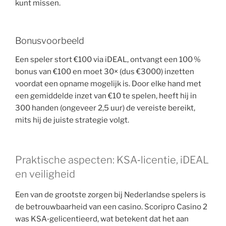
kunt missen.
Bonusvoorbeeld
Een speler stort €100 via iDEAL, ontvangt een 100 %
bonus van €100 en moet 30× (dus €3000) inzetten
voordat een opname mogelijk is. Door elke hand met
een gemiddelde inzet van €10 te spelen, heeft hij in
300 handen (ongeveer 2,5 uur) de vereiste bereikt,
mits hij de juiste strategie volgt.
Praktische aspecten: KSA‑licentie, iDEAL
en veiligheid
Een van de grootste zorgen bij Nederlandse spelers is
de betrouwbaarheid van een casino. Scoripro Casino 2
was KSA‑gelicentieerd, wat betekent dat het aan