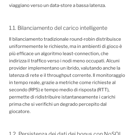
viaggiano verso un data‑store a bassa latenza.
1.1. Bilanciamento del carico intelligente
Il bilanciamento tradizionale round‑robin distribuisce
uniformemente le richieste, ma in ambienti di gioco è
più efficace un algoritmo least‑connection, che
indirizza il traffico verso i nodi meno occupati. Alcuni
provider implementano un ibrido, valutando anche la
latenza di rete e il throughput corrente. Il monitoraggio
in tempo reale, grazie a metriche come richieste al
secondo (RPS) e tempo medio di risposta (RTT),
permette di ridistribuire istantaneamente i carichi
prima che si verifichi un degrado percepito dal
giocatore.
1.2. Persistenza dei dati dei bonus con NoSQL