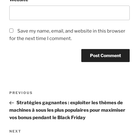
Save my name, email, and website in this browser
for the next time I comment.
Post
Previous
PREVIOUS
navigation
Post
Stratégies gagnantes : exploiter les thèmes de
machines à sous les plus populaires pour maximiser
vos bonus pendant le Black Friday
Next
NEXT