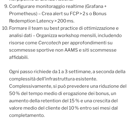
Configurare monitoraggio realtime (Grafana +
Prometheus) – Crea alert su FCP > 2 s o Bonus
Redemption Latency > 200 ms.
Formare il team su best practice di ottimizzazione e
analisi dati – Organizza workshop mensili, includendo
risorse come
Cercotech
per approfondimenti su
scommesse sportive non AAMS e siti scommesse
affidabili.
Ogni passo richiede da 1 a 3 settimane, a seconda della
complessità dell’infrastruttura esistente.
Complessivamente, si può prevedere una riduzione del
50 % del tempo medio di erogazione dei bonus, un
aumento della retention del 15 % e una crescita del
valore medio del cliente del 10 % entro sei mesi dal
completamento.