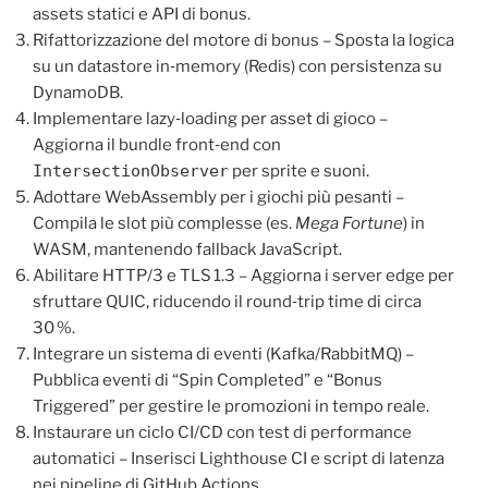
assets statici e API di bonus.
Rifattorizzazione del motore di bonus – Sposta la logica
su un datastore in‑memory (Redis) con persistenza su
DynamoDB.
Implementare lazy‑loading per asset di gioco –
Aggiorna il bundle front‑end con
IntersectionObserver
per sprite e suoni.
Adottare WebAssembly per i giochi più pesanti –
Compila le slot più complesse (es.
Mega Fortune
) in
WASM, mantenendo fallback JavaScript.
Abilitare HTTP/3 e TLS 1.3 – Aggiorna i server edge per
sfruttare QUIC, riducendo il round‑trip time di circa
30 %.
Integrare un sistema di eventi (Kafka/RabbitMQ) –
Pubblica eventi di “Spin Completed” e “Bonus
Triggered” per gestire le promozioni in tempo reale.
Instaurare un ciclo CI/CD con test di performance
automatici – Inserisci Lighthouse CI e script di latenza
nei pipeline di GitHub Actions.