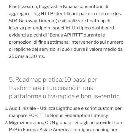
Elasticsearch, Logstash e Kibana consentono di
aggregare i log HTTP, identificare pattern di errore (es.
504 Gateway Timeout) e visualizzare heatmap di
latenza per endpoint specifici. Un tipico dashboard
evidenzia picchi di “Bonus API RTT” durante le
promozioni di fine settimana; intervenendo sul numero
di repliche del servizio, si può ridurre il valore medio da
250 ms a 130 ms.
5. Roadmap pratica: 10 passi per
trasformare il tuo casinò in una
piattaforma ultra‑rapida e bonus‑centric
Audit iniziale – Utilizza Lighthouse e script custom per
mappare FCP, TTI e Bonus Redemption Latency.
Migrazione a una CDN globale – Scegli un provider con
PoP in Europa, Asia e America; configura caching per