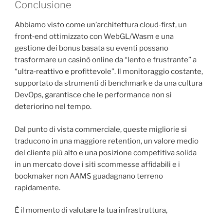
Conclusione
Abbiamo visto come un’architettura cloud‑first, un
front‑end ottimizzato con WebGL/Wasm e una
gestione dei bonus basata su eventi possano
trasformare un casinò online da “lento e frustrante” a
“ultra‑reattivo e profittevole”. Il monitoraggio costante,
supportato da strumenti di benchmark e da una cultura
DevOps, garantisce che le performance non si
deteriorino nel tempo.
Dal punto di vista commerciale, queste migliorie si
traducono in una maggiore retention, un valore medio
del cliente più alto e una posizione competitiva solida
in un mercato dove i siti scommesse affidabili e i
bookmaker non AAMS guadagnano terreno
rapidamente.
È il momento di valutare la tua infrastruttura,