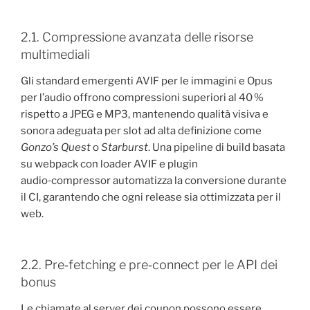
2.1. Compressione avanzata delle risorse
multimediali
Gli standard emergenti AVIF per le immagini e Opus
per l’audio offrono compressioni superiori al 40 %
rispetto a JPEG e MP3, mantenendo qualità visiva e
sonora adeguata per slot ad alta definizione come
Gonzo’s Quest
o
Starburst
. Una pipeline di build basata
su webpack con loader AVIF e plugin
audio‑compressor automatizza la conversione durante
il CI, garantendo che ogni release sia ottimizzata per il
web.
2.2. Pre‑fetching e pre‑connect per le API dei
bonus
Le chiamate al server dei coupon possono essere