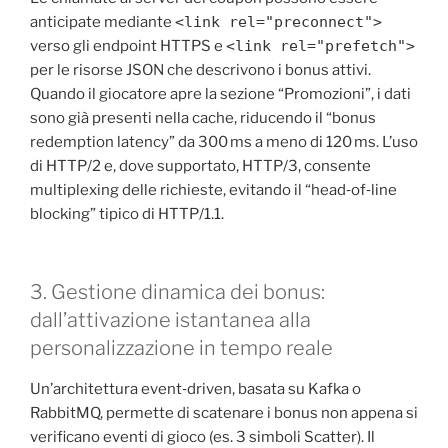
anticipate mediante
<link rel="preconnect">
verso gli endpoint HTTPS e
<link rel="prefetch">
per le risorse JSON che descrivono i bonus attivi.
Quando il giocatore apre la sezione “Promozioni”, i dati
sono già presenti nella cache, riducendo il “bonus
redemption latency” da 300 ms a meno di 120 ms. L’uso
di HTTP/2 e, dove supportato, HTTP/3, consente
multiplexing delle richieste, evitando il “head‑of‑line
blocking” tipico di HTTP/1.1.
3. Gestione dinamica dei bonus:
dall’attivazione istantanea alla
personalizzazione in tempo reale
Un’architettura event‑driven, basata su Kafka o
RabbitMQ, permette di scatenare i bonus non appena si
verificano eventi di gioco (es. 3 simboli Scatter). Il