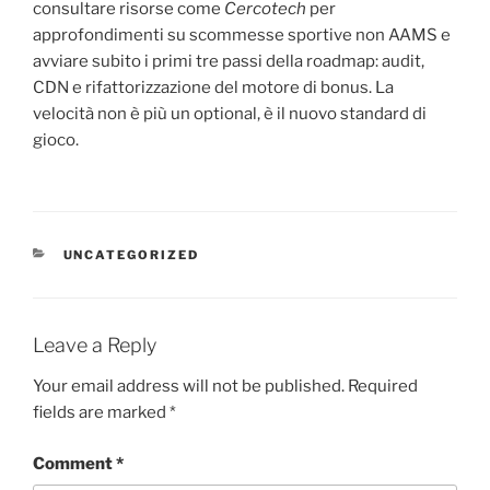
consultare risorse come
Cercotech
per
approfondimenti su scommesse sportive non AAMS e
avviare subito i primi tre passi della roadmap: audit,
CDN e rifattorizzazione del motore di bonus. La
velocità non è più un optional, è il nuovo standard di
gioco.
CATEGORIES
UNCATEGORIZED
Leave a Reply
Your email address will not be published.
Required
fields are marked
*
Comment
*