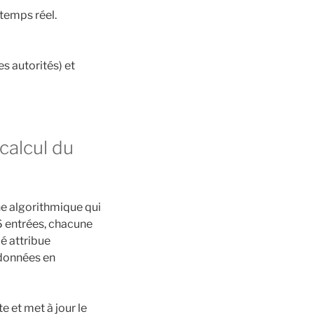
 temps réel.
es autorités) et
 calcul du
he algorithmique qui
26 entrées, chacune
é attribue
 données en
e et met à jour le