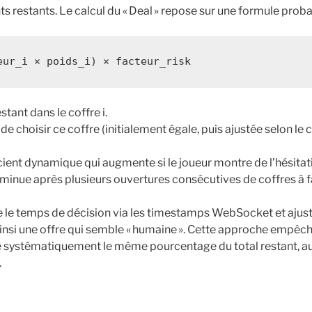
 restants. Le calcul du « Deal » repose sur une formule probab
stant dans le coffre i.
é de choisir ce coffre (initialement égale, puis ajustée selon 
icient dynamique qui augmente si le joueur montre de l’hésita
diminue après plusieurs ouvertures consécutives de coffres à fa
e le temps de décision via les timestamps WebSocket et ajust
ainsi une offre qui semble « humaine ». Cette approche empêch
e systématiquement le même pourcentage du total restant, a
.