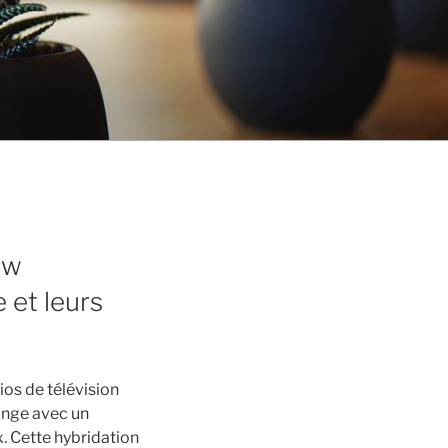
ow
 et leurs
ios de télévision
hange avec un
x. Cette hybridation