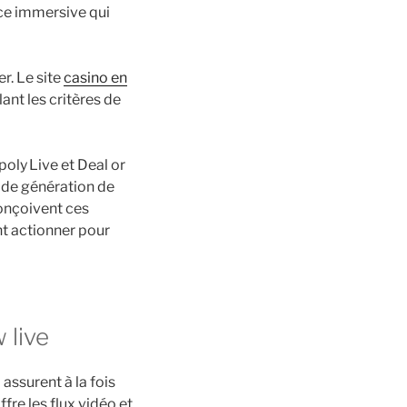
nce immersive qui
er. Le site
casino en
ant les critères de
oly Live et Deal or
s de génération de
onçoivent ces
nt actionner pour
 live
assurent à la fois
fre les flux vidéo et