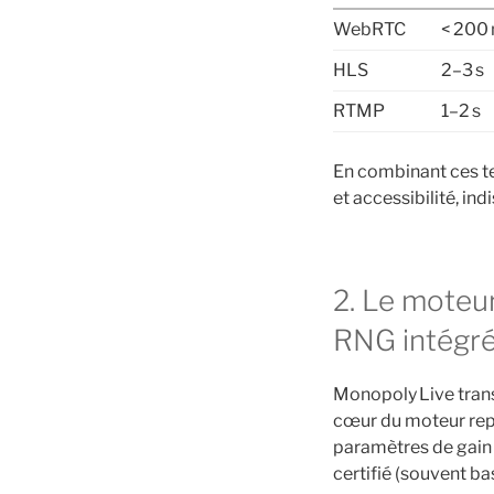
WebRTC
< 200
HLS
2–3 s
RTMP
1–2 s
En combinant ces te
et accessibilité, i
2. Le moteur
RNG intégr
Monopoly Live transp
cœur du moteur repo
paramètres de gain (
certifié (souvent ba