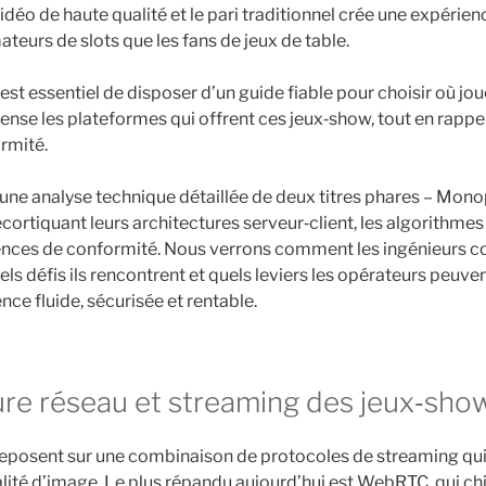
idéo de haute qualité et le pari traditionnel crée une expérie
ateurs de slots que les fans de jeux de table.
 est essentiel de disposer d’un guide fiable pour choisir où jou
ense les plateformes qui offrent ces jeux‑show, tout en rappel
ormité.
 une analyse technique détaillée de deux titres phares – Monop
cortiquant leurs architectures serveur‑client, les algorithme
gences de conformité. Nous verrons comment les ingénieurs c
s défis ils rencontrent et quels leviers les opérateurs peuve
nce fluide, sécurisée et rentable.
ure réseau et streaming des jeux‑show
reposent sur une combinaison de protocoles de streaming qui 
alité d’image. Le plus répandu aujourd’hui est WebRTC, qui chif