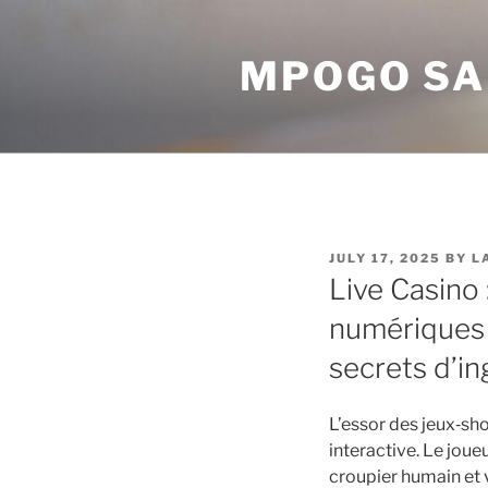
Skip
to
MPOGO SA
content
POSTED
JULY 17, 2025
BY
L
ON
Live Casino
numériques 
secrets d’in
L’essor des jeux‑sho
interactive. Le joue
croupier humain et v