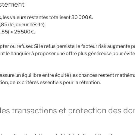
ustement
 les valeurs restantes totalisent 30 000 €.
,85 (le joueur hésite).
,85) ≈ 25 500 €.
ter ou refuser. Si le refus persiste, le facteur risk augmente
ant le banquier à proposer une offre plus généreuse pour évit
assure un équilibre entre équité (les chances restent mathé
tion, deux critères essentiels pour la rétention.
 des transactions et protection des d