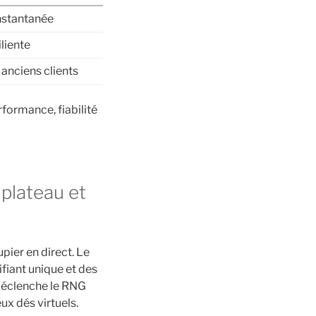
instantanée
iliente
anciens clients
formance, fiabilité
 plateau et
pier en direct. Le
fiant unique et des
 déclenche le RNG
ux dés virtuels.