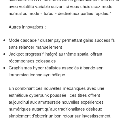
avec volatilité variable suivant si vous choisissez mode
normal ou mode « turbo » destiné aux parties rapides.*
Autres innovations :
Mode cascade / cluster pay permettant gains successifs
sans relancer manuellement
Jackpot progressif intégré au thème spatial offrant
récompenses colossales
Graphismes hyper réalistes associés à bande-son
immersive techno synthétique
En combinant ces nouvelles mécaniques avec une
esthétique cyberpunk poussée , ces titres offrent
aujourd’hui aux amateursde nouvelles expériences
numériques autant qu’aux traditionalistes désireux
simplement d’obtenir un bon retour sur investissement.