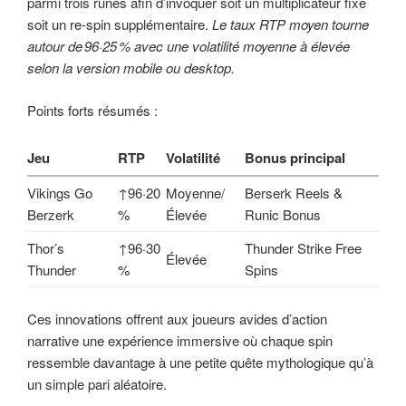
parmi trois runes afin d’invoquer soit un multiplicateur fixe
soit un re‑spin supplémentaire.
Le taux RTP moyen tourne
autour de 96·25 % avec une volatilité moyenne à élevée
selon la version mobile ou desktop.
Points forts résumés :
Jeu
RTP
Volatilité
Bonus principal
Vikings Go
↑96·20
Moyenne/
Berserk Reels &
Berzerk
%
Élevée
Runic Bonus
Thor’s
↑96·30
Thunder Strike Free
Élevée
Thunder
%
Spins
Ces innovations offrent aux joueurs avides d’action
narrative une expérience immersive où chaque spin
ressemble davantage à une petite quête mythologique qu’à
un simple pari aléatoire.