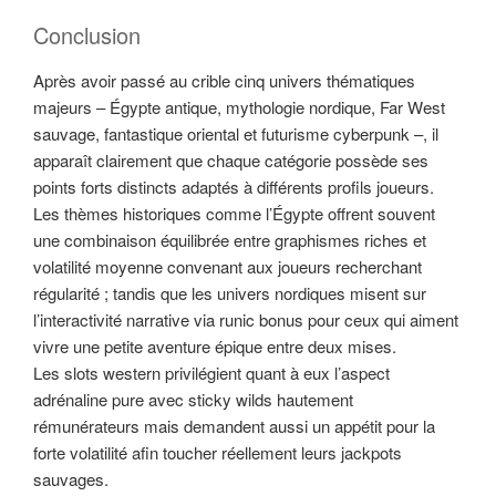
Conclusion
Après avoir passé au crible cinq univers thématiques
majeurs – Égypte antique, mythologie nordique, Far West
sauvage, fantastique oriental et futurisme cyberpunk –, il
apparaît clairement que chaque catégorie possède ses
points forts distincts adaptés à différents profils joueurs.
Les thèmes historiques comme l’Égypte offrent souvent
une combinaison équilibrée entre graphismes riches et
volatilité moyenne convenant aux joueurs recherchant
régularité ; tandis que les univers nordiques misent sur
l’interactivité narrative via runic bonus pour ceux qui aiment
vivre une petite aventure épique entre deux mises.
Les slots western privilégient quant à eux l’aspect
adrénaline pure avec sticky wilds hautement
rémunérateurs mais demandent aussi un appétit pour la
forte volatilité afin toucher réellement leurs jackpots
sauvages.