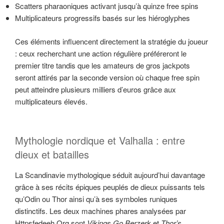
Scatters pharaoniques activant jusqu’à quinze free spins
Multiplicateurs progressifs basés sur les hiéroglyphes
Ces éléments influencent directement la stratégie du joueur
: ceux recherchant une action régulière préféreront le
premier titre tandis que les amateurs de gros jackpots
seront attirés par la seconde version où chaque free spin
peut atteindre plusieurs milliers d’euros grâce aux
multiplicateurs élevés.
Mythologie nordique et Valhalla : entre
dieux et batailles
La Scandinavie mythologique séduit aujourd’hui davantage
grâce à ses récits épiques peuplés de dieux puissants tels
qu’Odin ou Thor ainsi qu’à ses symboles runiques
distinctifs. Les deux machines phares analysées par
Httpsfedeeh.Org sont
Vikings Go Berzerk
et
Thor’s