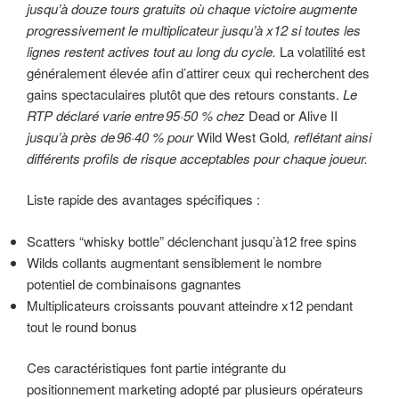
jusqu’à douze tours gratuits où chaque victoire augmente
progressivement le multiplicateur jusqu’à x12 si toutes les
lignes restent actives tout au long du cycle.
La volatilité est
généralement élevée afin d’attirer ceux qui recherchent des
gains spectaculaires plutôt que des retours constants.
Le
RTP déclaré varie entre 95·50 % chez
Dead or Alive II
jusqu’à près de 96·40 % pour
Wild West Gold
, reflétant ainsi
différents profils de risque acceptables pour chaque joueur.
Liste rapide des avantages spécifiques :
Scatters “whisky bottle” déclenchant jusqu’à12 free spins
Wilds collants augmentant sensiblement le nombre
potentiel de combinaisons gagnantes
Multiplicateurs croissants pouvant atteindre x12 pendant
tout le round bonus
Ces caractéristiques font partie intégrante du
positionnement marketing adopté par plusieurs opérateurs