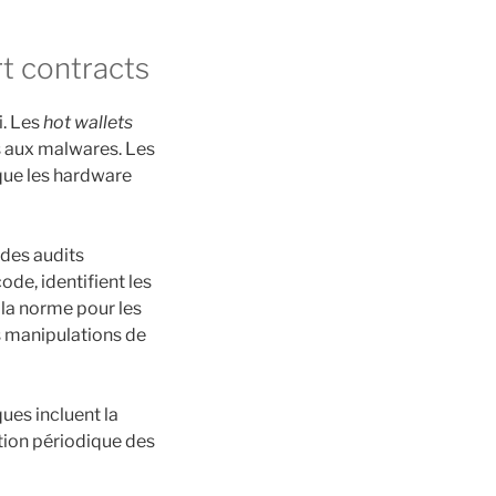
rt contracts
i. Les
hot wallets
 aux malwares. Les
 que les hardware
 des audits
de, identifient les
 la norme pour les
es manipulations de
ques incluent la
ation périodique des