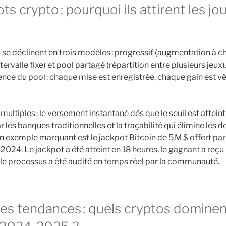
ts crypto : pourquoi ils attirent les jo
 se déclinent en trois modèles : progressif (augmentation à c
ntervalle fixe) et pool partagé (répartition entre plusieurs jeux
ence du pool : chaque mise est enregistrée, chaque gain est vé
ultiples : le versement instantané dès que le seuil est atteint
 les banques traditionnelles et la traçabilité qui élimine les d
Un exemple marquant est le jackpot Bitcoin de 5 M $ offert par
2024. Le jackpot a été atteint en 18 heures, le gagnant a reçu
 le processus a été audité en temps réel par la communauté.
des tendances : quels cryptos dominen