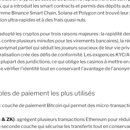
 qui a introduit les smart contracts et permis des dépôts aut
mme Binance Smart Chain, Solana et Polygon ont trouvé leur 
n ultra‑rapides et à des frais quasi nuls.
dopté les cryptos pour trois raisons majeures : la rapidité de
contre plusieurs minutes pour les virements bancaires), la r
nonymat partiel qui séduit les joueurs soucieux de leur vie pr
alisation crée des défis de conformité. Les exigences KYC/
 plupart des juridictions, ce qui oblige les casinos à mettre en
 vérifier l’identité tout en conservant l’avantage de l’anony
oles de paiement les plus utilisés
: couche de paiement Bitcoin qui permet des micro‑transacti
c & ZK)
: agrègent plusieurs transactions Ethereum pour réduire
e seconde couche qui sécurise les transferts tout en conservant 