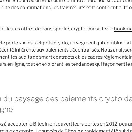
ser en Bitcoin ou en Ethereum comme critère décisif. Cette 
idité des confirmations, les frais réduits et la confidentialité o
eilleures offres de paris sportifs crypto, consultez le
bookmak
cle porte sur les jackpots crypto, un segment qui combine l’att
écurité inhérente aux paiements décentralisés. Nous analys
ent, les audits de smart contracts et les cadres réglementair
urs en ligne, tout en explorant les tendances qui façonnent le
on du paysage des paiements crypto da
igne
s à accepter le Bitcoin ont ouvert leurs portes en 2012, peu a
iale en crypto. Le succès de Bitcoin a rapidement été suivi