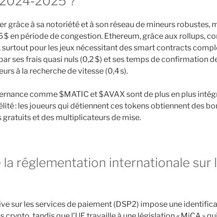
 2024‑2025 ?
der grâce à sa notoriété et à son réseau de mineurs robustes, m
5 $ en période de congestion. Ethereum, grâce aux rollups, c
surtout pour les jeux nécessitant des smart contracts compl
ar ses frais quasi nuls (0,2 $) et ses temps de confirmation de
eurs à la recherche de vitesse (0,4 s).
ernance comme $MATIC et $AVAX sont de plus en plus intégr
ité : les joueurs qui détiennent ces tokens obtiennent des b
 gratuits et des multiplicateurs de mise.
 la réglementation internationale sur 
tive sur les services de paiement (DSP2) impose une identific
s crypto, tandis que l’UE travaille à une législation « MiCA » q