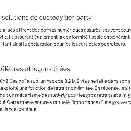
s solutions de custody tier‑party
ialisés offrent des coffres numériques assurés, souvent couv
vile. Ils assurent également la conformité fiscale en générant
litant ainsi la déclaration pour les joueurs et les opérateurs.
célèbres et leçons tirées
XYZ Casino” a subi un hack de 3,2 M $ via une faille dans son 
 exploité une fonction de retrait non‑limitée. En réponse, le s
roduit un mécanisme de
multi‑sig
pour les gros retraits et a mig
dié. Cette mésaventure a rappelé l’importance d’une gouvern
veillance continue.