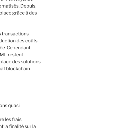
omatisés. Depuis,
place grâce à des
s transactions
éduction des coûts
ivée. Cependant,
AML restent
 place des solutions
mat blockchain.
ons quasi
 les frais.
la finalité sur la