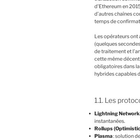
d’Ethereum en 2015,
d’autres chaînes co
temps de confirmatio
Les opérateurs ont a
(quelques secondes 
de traitement et l’a
cette même décentr
obligatoires dans la
hybrides capables de
1.1. Les protoc
Lightning Network
instantanées.
Rollups (Optimisti
Plasma
: solution d