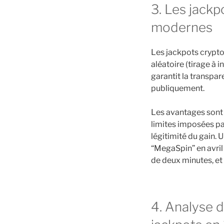
3. Les jackpo
modernes
Les jackpots crypto
aléatoire (tirage à i
garantit la transpar
publiquement.
Les avantages sont m
limites imposées par
légitimité du gain. 
“MegaSpin” en avril 
de deux minutes, et
4. Analyse 