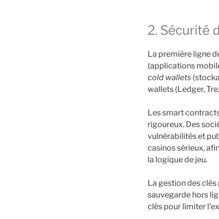
2. Sécurité 
La première ligne de
(applications mobi
cold wallets
(stocka
wallets (Ledger, Tre
Les smart contracts 
rigoureux. Des soci
vulnérabilités et pu
casinos sérieux, afi
la logique de jeu.
La gestion des clés 
sauvegarde hors lign
clés pour limiter l’e