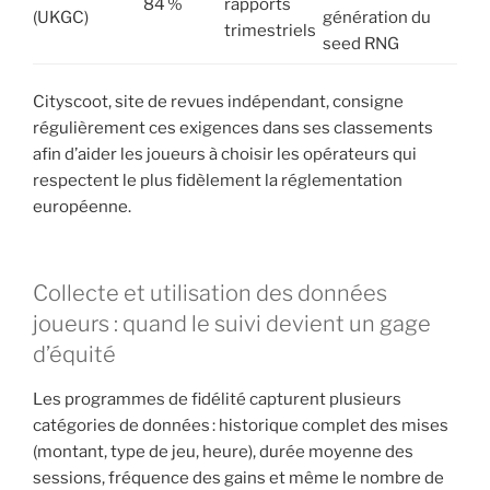
84 %
rapports
(UKGC)
génération du
trimestriels
seed RNG
Cityscoot, site de revues indépendant, consigne
régulièrement ces exigences dans ses classements
afin d’aider les joueurs à choisir les opérateurs qui
respectent le plus fidèlement la réglementation
européenne.
Collecte et utilisation des données
joueurs : quand le suivi devient un gage
d’équité
Les programmes de fidélité capturent plusieurs
catégories de données : historique complet des mises
(montant, type de jeu, heure), durée moyenne des
sessions, fréquence des gains et même le nombre de