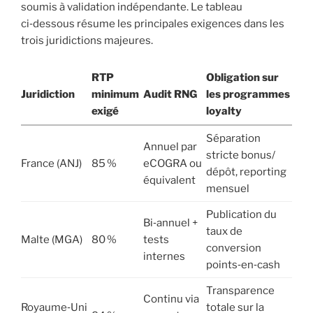
soumis à validation indépendante. Le tableau
ci‑dessous résume les principales exigences dans les
trois juridictions majeures.
RTP
Obligation sur
Juridiction
minimum
Audit RNG
les programmes
exigé
loyalty
Séparation
Annuel par
stricte bonus/
France (ANJ)
85 %
eCOGRA ou
dépôt, reporting
équivalent
mensuel
Publication du
Bi‑annuel +
taux de
Malte (MGA)
80 %
tests
conversion
internes
points‑en‑cash
Transparence
Continu via
Royaume‑Uni
totale sur la