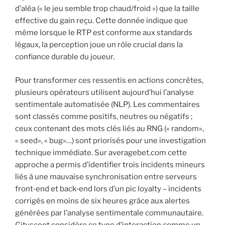
d’aléa (« le jeu semble trop chaud/froid ») que la taille
effective du gain reçu. Cette donnée indique que
même lorsque le RTP est conforme aux standards
légaux, la perception joue un rôle crucial dans la
confiance durable du joueur.
Pour transformer ces ressentis en actions concrètes,
plusieurs opérateurs utilisent aujourd’hui l’analyse
sentimentale automatisée (NLP). Les commentaires
sont classés comme positifs, neutres ou négatifs ;
ceux contenant des mots clés liés au RNG (« random»,
« seed», « bug»…) sont priorisés pour une investigation
technique immédiate. Sur averagebet.com cette
approche a permis d’identifier trois incidents mineurs
liés à une mauvaise synchronisation entre serveurs
front‑end et back‑end lors d’un pic loyalty – incidents
corrigés en moins de six heures grâce aux alertes
générées par l’analyse sentimentale communautaire.
Cityscoot considère ce type d’interaction comme un