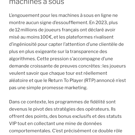
machines à sous
L’engouement pour les machines à sous en ligne ne
montre aucun signe d’essoufflement. En 2023, plus
de 12 millions de joueurs français ont déclaré avoir
misé au moins 100 €, et les plateformes rivalisent
d’ingéniosité pour capter l’attention d’une clientèle de
plus en plus exigeante sur la transparence des
algorithmes. Cette pression s’accompagne d’une
demande croissante de preuves concrètes : les joueurs
veulent savoir que chaque tour est réellement
aléatoire et que le Return To Player (RTP) annoncé n’est
pas une simple promesse marketing.
Dans ce contexte, les programmes de fidélité sont
devenus le pivot des stratégies des opérateurs. Ils
offrent des points, des bonus exclusifs et des statuts
VIP tout en collectant une mine de données
comportementales. C’est précisément ce double rôle