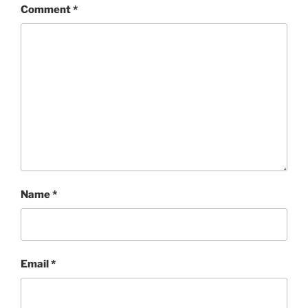
Comment
*
Name
*
Email
*