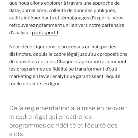
que nous allons explorer à travers une approche de
data‑journalisme : collecte de données publiques,
audits indépendants et témoignages d’experts. Vous
retrouverez notamment un lien vers notre partenaire
d’analyse :
paris sportif
.
Nous décortiquerons le processus en huit parties
distinctes, depuis le cadre légal jusqu’aux propositions
de nouvelles normes. Chaque étape montre comment
les programmes de fidélité se transforment d’outil
marketing en levier analytique garantissant l’équité
réelle des slots en ligne.
De la réglementation à la mise en œuvre :
le cadre légal qui encadre les
programmes de fidélité et l’équité des
slots