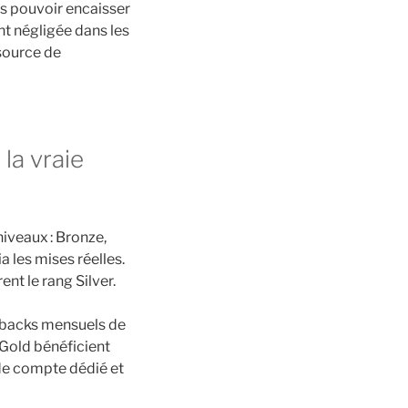
ans pouvoir encaisser
nt négligée dans les
source de
la vraie
niveaux : Bronze,
 les mises réelles.
nt le rang Silver.
shbacks mensuels de
 Gold bénéficient
 de compte dédié et