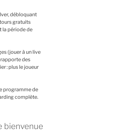
lver, débloquant
ours gratuits
 la période de
es (jouer à un live
) rapporte des
r : plus le joueur
s le programme de
oarding complète.
de bienvenue