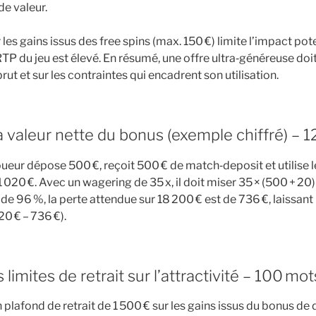
de valeur.
r les gains issus des free spins (max. 150 €) limite l’impact po
RTP du jeu est élevé. En résumé, une offre ultra‑généreuse doit
rut et sur les contraintes qui encadrent son utilisation.
 la valeur nette du bonus (exemple chiffré) – 
ueur dépose 500 €, reçoit 500 € de match‑deposit et utilise l
1 020 €. Avec un wagering de 35 x, il doit miser 35 × (500 + 20)
e 96 %, la perte attendue sur 18 200 € est de 736 €, laissant
20 € – 736 €).
 limites de retrait sur l’attractivité – 100 mot
lafond de retrait de 1 500 € sur les gains issus du bonus de d