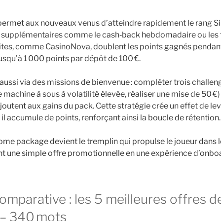
permet aux nouveaux venus d’atteindre rapidement le rang Si
s supplémentaires comme le cash‑back hebdomadaire ou les t
 sites, comme CasinoNova, doublent les points gagnés pendant
jusqu’à 1 000 points par dépôt de 100 €.
t aussi via des missions de bienvenue : compléter trois challeng
e machine à sous à volatilité élevée, réaliser une mise de 50 €
joutent aux gains du pack. Cette stratégie crée un effet de levie
s il accumule de points, renforçant ainsi la boucle de rétention.
come package devient le tremplin qui propulse le joueur dan
ant une simple offre promotionnelle en une expérience d’onb
omparative : les 5 meilleures offres 
– 340 mots