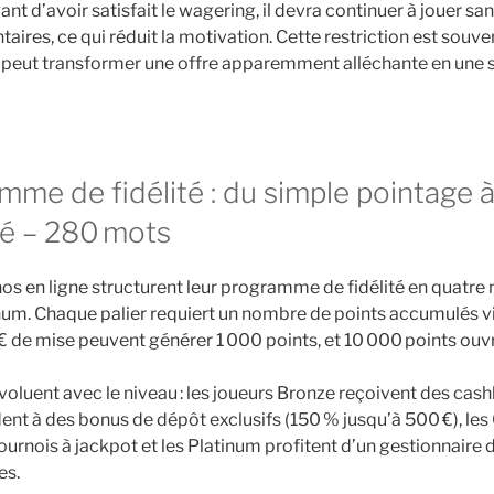
vant d’avoir satisfait le wagering, il devra continuer à jouer s
aires, ce qui réduit la motivation. Cette restriction est souve
le peut transformer une offre apparemment alléchante en une 
mme de fidélité : du simple pointage à 
 – 280 mots
os en ligne structurent leur programme de fidélité en quatre 
inum. Chaque palier requiert un nombre de points accumulés via
 de mise peuvent générer 1 000 points, et 10 000 points ouvre
luent avec le niveau : les joueurs Bronze reçoivent des ca
dent à des bonus de dépôt exclusifs (150 % jusqu’à 500 €), les
tournois à jackpot et les Platinum profitent d’un gestionnaire
es.