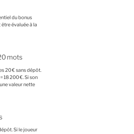
tentiel du bonus
 être évaluée à la
120 mots
es 20 € sans dépôt.
 = 18 200 €. Si son
 une valeur nette
s
épôt. Si le joueur