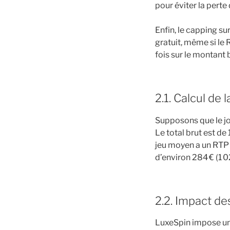
pour éviter la perte 
Enfin, le capping su
gratuit, même si le 
fois sur le montant b
2.1. Calcul de
Supposons que le jo
Le total brut est de 
jeu moyen a un RTP d
d’environ 284 € (1 0
2.2. Impact des
LuxeSpin impose un p