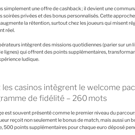
lus simplement une offre de cashback ; il devient une commu
s soirées privées et des bonus personnalisés. Cette approche
augmente la rétention, surtout chez les joueurs qui misent r
nt réel.
pérateurs intègrent des missions quotidiennes (parier sur un li
e lignes) qui offrent des points supplémentaires, transforman
périence ludique.
les casinos intègrent le welcome pa
gramme de fidélité – 260 mots
 est souvent présenté comme le premier niveau du parcours 
oueur reçoit non seulement le bonus de match, mais aussi un b
ple, 500 points supplémentaires pour chaque euro déposé pen