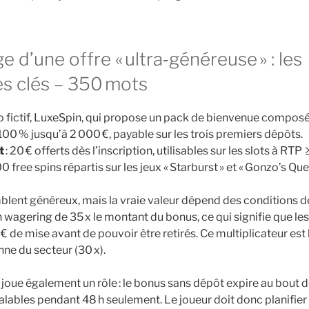
e d’une offre « ultra‑généreuse » : les
s clés – 350 mots
 fictif, LuxeSpin, qui propose un pack de bienvenue composé 
 100 % jusqu’à 2 000 €, payable sur les trois premiers dépôts.
t
: 20 € offerts dès l’inscription, utilisables sur les slots à RTP 
00 free spins répartis sur les jeux « Starburst » et « Gonzo’s Ques
emblent généreux, mais la vraie valeur dépend des conditions d
wagering de 35 x le montant du bonus, ce qui signifie que le
€ de mise avant de pouvoir être retirés. Ce multiplicateur es
ne du secteur (30 x).
 joue également un rôle : le bonus sans dépôt expire au bout de
valables pendant 48 h seulement. Le joueur doit donc planifier 