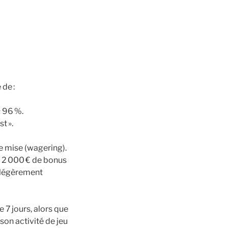
de :
≥ 96 %.
t ».
e mise (wagering).
s 2 000 € de bonus
t légèrement
 7 jours, alors que
son activité de jeu