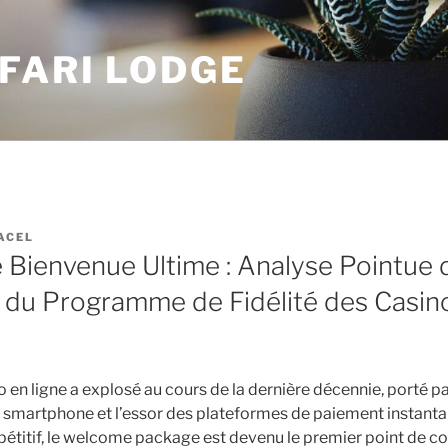
FARI LODGE
ACEL
e Bienvenue Ultime : Analyse Pointue 
 du Programme de Fidélité des Casin
en ligne a explosé au cours de la dernière décennie, porté pa
smartphone et l’essor des plateformes de paiement instanta
étitif, le welcome package est devenu le premier point de co