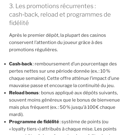
3. Les promotions récurrentes :
cash‑back, reload et programmes de
fidélité
Après le premier dépôt, la plupart des casinos
conservent l’attention du joueur grâce à des
promotions régulières.
Cash‑back
: remboursement d’un pourcentage des
pertes nettes sur une période donnée (ex. : 10 %
chaque semaine). Cette offre atténue l’impact d’une
mauvaise passe et encourage la continuité du jeu.
Reload bonus
: bonus appliqué aux dépôts suivants,
souvent moins généreux que le bonus de bienvenue
mais plus fréquent (ex. : 50 % jusqu’à 100 € chaque
mardi).
Programme de fidélité
: système de points (ou
« loyalty tiers ») attribués à chaque mise. Les points