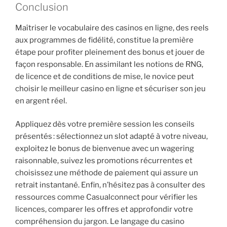
Conclusion
Maîtriser le vocabulaire des casinos en ligne, des reels
aux programmes de fidélité, constitue la première
étape pour profiter pleinement des bonus et jouer de
façon responsable. En assimilant les notions de RNG,
de licence et de conditions de mise, le novice peut
choisir le meilleur casino en ligne et sécuriser son jeu
en argent réel.
Appliquez dès votre première session les conseils
présentés : sélectionnez un slot adapté à votre niveau,
exploitez le bonus de bienvenue avec un wagering
raisonnable, suivez les promotions récurrentes et
choisissez une méthode de paiement qui assure un
retrait instantané. Enfin, n’hésitez pas à consulter des
ressources comme Casualconnect pour vérifier les
licences, comparer les offres et approfondir votre
compréhension du jargon. Le langage du casino