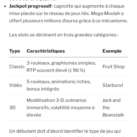
Jackpot progressif
: cagnotte qui augmente à chaque
mise placée sur le réseau de jeux liés.
Mega Moolah
a
offert plusieurs millions d’euros grâce à ce mécanisme.
Les slots se déclinent en trois grandes catégories :
Type
Caractéristiques
Exemple
3 rouleaux, graphismes simples,
Classic
Fruit Shop
RTP souvent élevé (≥ 96 %)
5 rouleaux, animations riches,
Vidéo
Starburst
bonus intégrés
Modélisation 3‑D, scénarios
Jack and
3D
immersifs, volatilité moyenne à
the
élevée
Beanstalk
Un débutant doit d’abord identifier le type de jeu qui