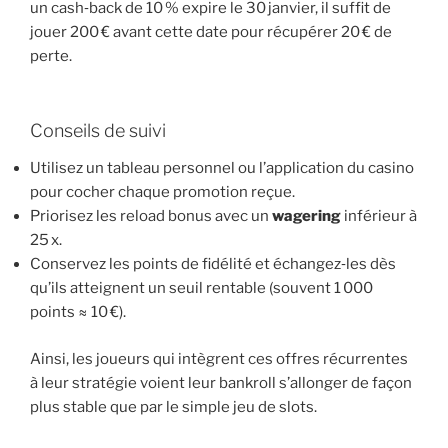
un cash‑back de 10 % expire le 30 janvier, il suffit de
jouer 200 € avant cette date pour récupérer 20 € de
perte.
Conseils de suivi
Utilisez un tableau personnel ou l’application du casino
pour cocher chaque promotion reçue.
Priorisez les reload bonus avec un
wagering
inférieur à
25 x.
Conservez les points de fidélité et échangez‑les dès
qu’ils atteignent un seuil rentable (souvent 1 000
points ≈ 10 €).
Ainsi, les joueurs qui intègrent ces offres récurrentes
à leur stratégie voient leur bankroll s’allonger de façon
plus stable que par le simple jeu de slots.