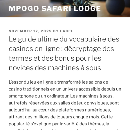
Skip
MPOGO SAFARI LODGE
to
content
POSTED
NOVEMBER 17, 2025
BY
LACEL
ON
Le guide ultime du vocabulaire des
casinos en ligne : décryptage des
termes et des bonus pour les
novices des machines à sous
L’essor du jeu en ligne a transformé les salons de
casino traditionnels en un univers accessible depuis un
smartphone ou un ordinateur. Les machines à sous,
autrefois réservées aux salles de jeux physiques, sont
aujourd’hui au cœur des plateformes numériques,
attirant des millions de joueurs chaque mois. Cette
popularité s’explique par la variété des thèmes, la