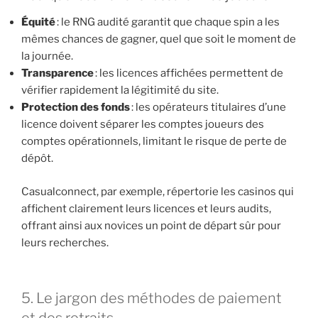
Équité
: le RNG audité garantit que chaque spin a les
mêmes chances de gagner, quel que soit le moment de
la journée.
Transparence
: les licences affichées permettent de
vérifier rapidement la légitimité du site.
Protection des fonds
: les opérateurs titulaires d’une
licence doivent séparer les comptes joueurs des
comptes opérationnels, limitant le risque de perte de
dépôt.
Casualconnect, par exemple, répertorie les casinos qui
affichent clairement leurs licences et leurs audits,
offrant ainsi aux novices un point de départ sûr pour
leurs recherches.
5. Le jargon des méthodes de paiement