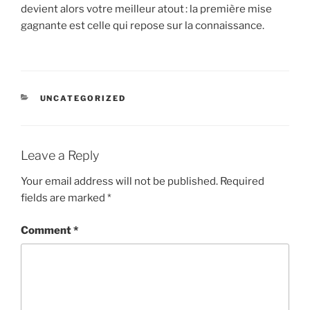
devient alors votre meilleur atout : la première mise
gagnante est celle qui repose sur la connaissance.
CATEGORIES
UNCATEGORIZED
Leave a Reply
Your email address will not be published.
Required
fields are marked
*
Comment
*