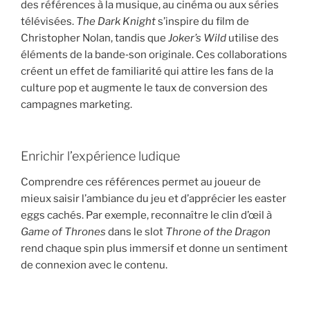
des références à la musique, au cinéma ou aux séries
télévisées.
The Dark Knight
s’inspire du film de
Christopher Nolan, tandis que
Joker’s Wild
utilise des
éléments de la bande‑son originale. Ces collaborations
créent un effet de familiarité qui attire les fans de la
culture pop et augmente le taux de conversion des
campagnes marketing.
Enrichir l’expérience ludique
Comprendre ces références permet au joueur de
mieux saisir l’ambiance du jeu et d’apprécier les easter
eggs cachés. Par exemple, reconnaître le clin d’œil à
Game of Thrones
dans le slot
Throne of the Dragon
rend chaque spin plus immersif et donne un sentiment
de connexion avec le contenu.