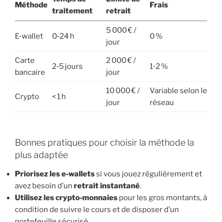
Méthode
Frais
traitement
retrait
5 000 € /
E‑wallet
0‑24 h
0 %
jour
Carte
2 000 € /
2‑5 jours
1‑2 %
bancaire
jour
10 000 € /
Variable selon le
Crypto
< 1 h
jour
réseau
Bonnes pratiques pour choisir la méthode la
plus adaptée
Priorisez les e‑wallets
si vous jouez régulièrement et
avez besoin d’un
retrait instantané
.
Utilisez les crypto‑monnaies
pour les gros montants, à
condition de suivre le cours et de disposer d’un
portefeuille sécurisé.