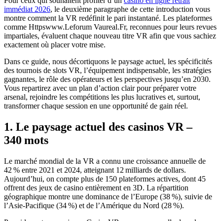
Pour ceux qui souhaitent profiter d’un
casino en ligne retrait
immédiat 2026
, le deuxième paragraphe de cette introduction vous
montre comment la VR redéfinit le pari instantané. Les plateformes
comme Httpswww.Leforum Vaureal.Fr, reconnues pour leurs revues
impartiales, évaluent chaque nouveau titre VR afin que vous sachiez
exactement où placer votre mise.
Dans ce guide, nous décortiquons le paysage actuel, les spécificités
des tournois de slots VR, l’équipement indispensable, les stratégies
gagnantes, le rôle des opérateurs et les perspectives jusqu’en 2030.
Vous repartirez avec un plan d’action clair pour préparer votre
arsenal, rejoindre les compétitions les plus lucratives et, surtout,
transformer chaque session en une opportunité de gain réel.
1. Le paysage actuel des casinos VR –
340 mots
Le marché mondial de la VR a connu une croissance annuelle de
42 % entre 2021 et 2024, atteignant 12 milliards de dollars.
Aujourd’hui, on compte plus de 150 plateformes actives, dont 45
offrent des jeux de casino entièrement en 3D. La répartition
géographique montre une dominance de l’Europe (38 %), suivie de
l’Asie‑Pacifique (34 %) et de l’Amérique du Nord (28 %).