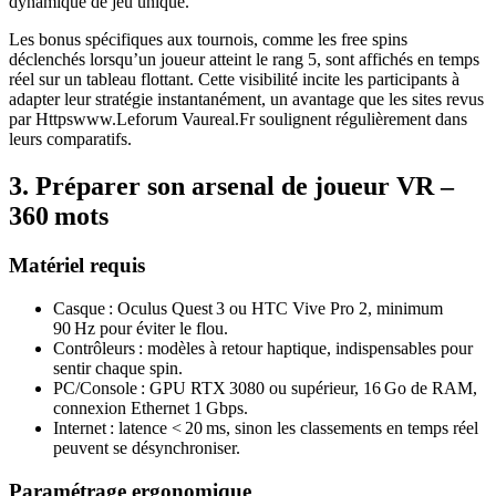
dynamique de jeu unique.
Les bonus spécifiques aux tournois, comme les free spins
déclenchés lorsqu’un joueur atteint le rang 5, sont affichés en temps
réel sur un tableau flottant. Cette visibilité incite les participants à
adapter leur stratégie instantanément, un avantage que les sites revus
par Httpswww.Leforum Vaureal.Fr soulignent régulièrement dans
leurs comparatifs.
3. Préparer son arsenal de joueur VR –
360 mots
Matériel requis
Casque : Oculus Quest 3 ou HTC Vive Pro 2, minimum
90 Hz pour éviter le flou.
Contrôleurs : modèles à retour haptique, indispensables pour
sentir chaque spin.
PC/Console : GPU RTX 3080 ou supérieur, 16 Go de RAM,
connexion Ethernet 1 Gbps.
Internet : latence < 20 ms, sinon les classements en temps réel
peuvent se désynchroniser.
Paramétrage ergonomique