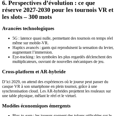
6. Perspectives d’évolution : ce que
réserve 2027‑2030 pour les tournois VR et
les slots – 300 mots
Avancées technologiques
5G : latence quasi nulle, permettant des tournois en temps réel
même sur mobile‑VR.
Haptics avancés : gants qui reproduisent la sensation du levier,
augmentant l’immersion.
Eye‑tracking : les symboles les plus regardés déclenchent des
multiplicateurs, ouvrant de nouvelles mécaniques de jeu.
Cross‑platform et AR‑hybride
D’ici 2029, on attend des expériences où le joueur peut passer du
casque VR à son smartphone en plein tournoi, grâce à une
synchronisation cloud. Les AR‑hybrides projettent les rouleaux sur
une table physique, mêlant le réel et le virtuel.
Modèles économiques émergents
Play‑to‑earn : les joueurs gagnent des tokens utilisables sur le