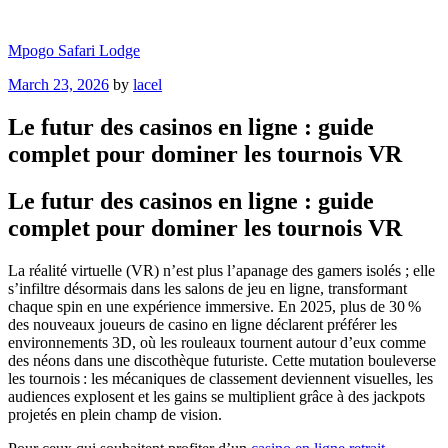
Skip
to
Mpogo Safari Lodge
content
Posted
March 23, 2026
by
lacel
on
Le futur des casinos en ligne : guide
complet pour dominer les tournois VR
Le futur des casinos en ligne : guide
complet pour dominer les tournois VR
La réalité virtuelle (VR) n’est plus l’apanage des gamers isolés ; elle
s’infiltre désormais dans les salons de jeu en ligne, transformant
chaque spin en une expérience immersive. En 2025, plus de 30 %
des nouveaux joueurs de casino en ligne déclarent préférer les
environnements 3D, où les rouleaux tournent autour d’eux comme
des néons dans une discothèque futuriste. Cette mutation bouleverse
les tournois : les mécaniques de classement deviennent visuelles, les
audiences explosent et les gains se multiplient grâce à des jackpots
projetés en plein champ de vision.