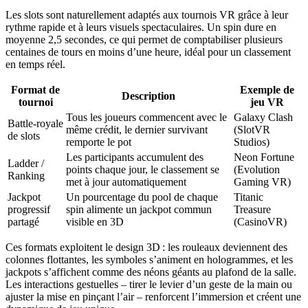
Les slots sont naturellement adaptés aux tournois VR grâce à leur
rythme rapide et à leurs visuels spectaculaires. Un spin dure en
moyenne 2,5 secondes, ce qui permet de comptabiliser plusieurs
centaines de tours en moins d’une heure, idéal pour un classement
en temps réel.
Format de
Exemple de
Description
tournoi
jeu VR
Tous les joueurs commencent avec le
Galaxy Clash
Battle‑royale
même crédit, le dernier survivant
(SlotVR
de slots
remporte le pot
Studios)
Les participants accumulent des
Neon Fortune
Ladder /
points chaque jour, le classement se
(Evolution
Ranking
met à jour automatiquement
Gaming VR)
Jackpot
Un pourcentage du pool de chaque
Titanic
progressif
spin alimente un jackpot commun
Treasure
partagé
visible en 3D
(CasinoVR)
Ces formats exploitent le design 3D : les rouleaux deviennent des
colonnes flottantes, les symboles s’animent en hologrammes, et les
jackpots s’affichent comme des néons géants au plafond de la salle.
Les interactions gestuelles – tirer le levier d’un geste de la main ou
ajuster la mise en pinçant l’air – renforcent l’immersion et créent une