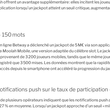
sh offrent un avantage supplémentaire : elles incitent les joueu
lication lorsqu’un jackpot atteint un seuil critique, augmentan
– 150 mots
en ligne Betway a déclenché un jackpot de 5 M€ via son applic
 Moolah Mobile
, une version adaptée du célèbre slot. Le jack
provenant de 3 200 joueurs mobiles, tandis que le même jour
egistré que 3 500 mises. Les données montrent que la rapidité
d’accès depuis le smartphone ont accéléré la progression du ja
otifications push sur le taux de participation
 de plusieurs opérateurs indiquent que les notifications push
 27 % en moyenne. Lorsqu’un jackpot approche d’un seuil « mil