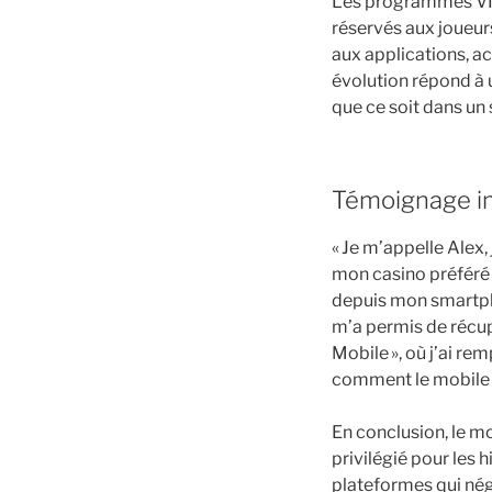
Les programmes VIP 
réservés aux joueur
aux applications, ac
évolution répond à u
que ce soit dans un 
Témoignage ima
« Je m’appelle Alex
mon casino préféré 
depuis mon smartpho
m’a permis de récupé
Mobile », où j’ai re
comment le mobile e
En conclusion, le mo
privilégié pour les h
plateformes qui nég