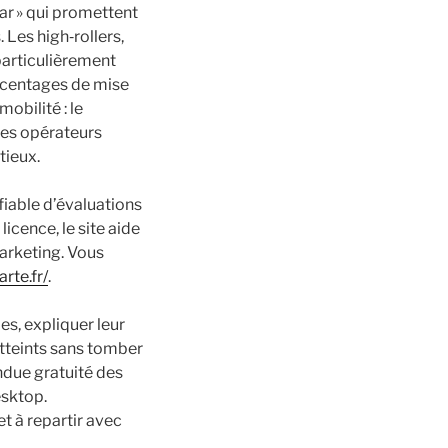
lar » qui promettent
 Les high‑rollers,
particulièrement
rcentages de mise
obilité : le
les opérateurs
tieux.
iable d’évaluations
icence, le site aide
marketing. Vous
rte.fr/
.
es, expliquer leur
tteints sans tomber
ndue gratuité des
esktop.
et à repartir avec