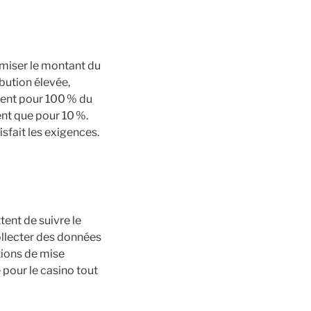
t miser le montant du
ibution élevée,
vent pour 100 % du
ent que pour 10 %.
isfait les exigences.
tent de suivre le
ollecter des données
tions de mise
 pour le casino tout