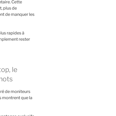
taire. Cette
, plus de
uent de manquer les
plus rapides à
simplement rester
op, le
 mots
ouré de moniteurs
s montrent que la