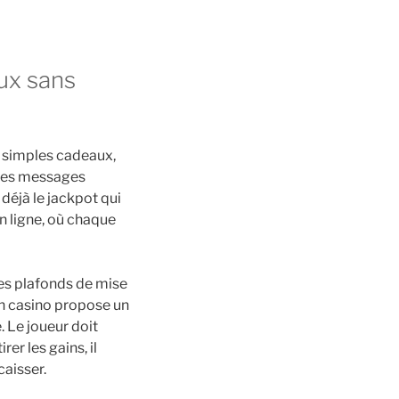
aux sans
e simples cadeaux,
t des messages
 déjà le jackpot qui
n ligne, où chaque
des plafonds de mise
 un casino propose un
 Le joueur doit
er les gains, il
caisser.