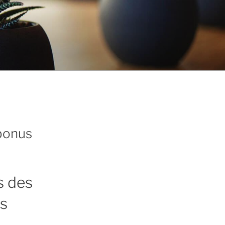
 bonus
s des
ts