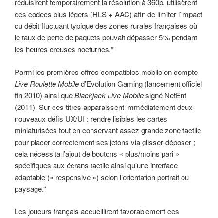
réduisirent temporairement la résolution à 360p, utilisèrent
des codecs plus légers (HLS + AAC) afin de limiter l’impact
du débit fluctuant typique des zones rurales françaises où
le taux de perte de paquets pouvait dépasser 5 % pendant
les heures creuses nocturnes.*
Parmi les premières offres compatibles mobile on compte
Live Roulette Mobile
d’Evolution Gaming (lancement officiel
fin 2010) ainsi que
Blackjack Live Mobile
signé NetEnt
(2011). Sur ces titres apparaissent immédiatement deux
nouveaux défis UX/UI : rendre lisibles les cartes
miniaturisées tout en conservant assez grande zone tactile
pour placer correctement ses jetons via glisser‑déposer ;
cela nécessita l’ajout de boutons « plus/moins pari »
spécifiques aux écrans tactile ainsi qu’une interface
adaptable (« responsive ») selon l’orientation portrait ou
paysage.*
Les joueurs français accueillirent favorablement ces