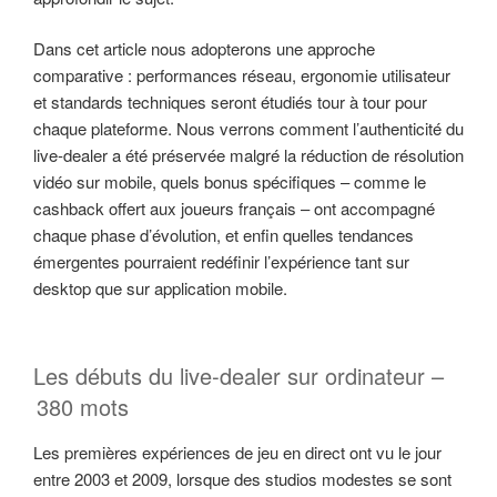
Dans cet article nous adopterons une approche
comparative : performances réseau, ergonomie utilisateur
et standards techniques seront étudiés tour à tour pour
chaque plateforme. Nous verrons comment l’authenticité du
live‑dealer a été préservée malgré la réduction de résolution
vidéo sur mobile, quels bonus spécifiques – comme le
cashback offert aux joueurs français – ont accompagné
chaque phase d’évolution, et enfin quelles tendances
émergentes pourraient redéfinir l’expérience tant sur
desktop que sur application mobile.
Les débuts du live‑dealer sur ordinateur –
380 mots
Les premières expériences de jeu en direct ont vu le jour
entre 2003 et 2009, lorsque des studios modestes se sont