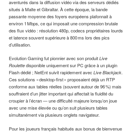
aventurés dans la diffusion vidéo via des serveurs dédiés
situés à Malte et Gibraltar. À cette époque, la bande
passante moyenne des foyers européens plafonnait à
environ 1 Mbps, ce qui imposait une compression brutale
des flux vidéo : résolution 480p, codecs propriétaires lourds
et latence souvent supérieure à 800 ms lors des pics
d’utilisation.
Evolution Gaming fut pionnier avec son produit
Live
Roulette
disponible uniquement sur PC grâce à un plugin
Flash dédié ; NetEnt suivit rapidement avec
Live Blackjack
.
Ces solutions « desktop‑first » proposaient déjà un RTP
conforme aux tables réelles (souvent autour de 96 %) mais
souffraient d’un jitter important qui affectait la fluidité du
croupier à l’écran — une difficulté majeure lorsqu’on joue
avec une mise élevée ou qu’on suit plusieurs tables
simultanément via plusieurs onglets navigateur.
Pour les joueurs français habitués aux bonus de bienvenue