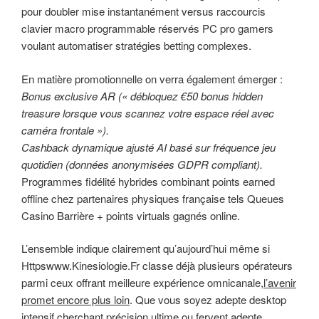
pour doubler mise instantanément versus raccourcis
clavier macro programmable réservés PC pro gamers
voulant automatiser stratégies betting complexes.
En matière promotionnelle on verra également émerger :
Bonus exclusive AR (« débloquez €50 bonus hidden
treasure lorsque vous scannez votre espace réel avec
caméra frontale »).
Cashback dynamique ajusté AI basé sur fréquence jeu
quotidien (
données anonymisées GDPR compliant
).
Programmes fidélité hybrides combinant points earned
offline chez partenaires physiques française tels Queues
Casino Barrière + points virtuals gagnés online.
L’ensemble indique clairement qu’aujourd’hui même si
Httpswww.Kinesiologie.Fr classe déjà plusieurs opérateurs
parmi ceux offrant meilleure expérience omnicanale,
l’avenir
promet encore plus loin
. Que vous soyez adepte desktop
intensif cherchant précision ultime ou fervent adepte