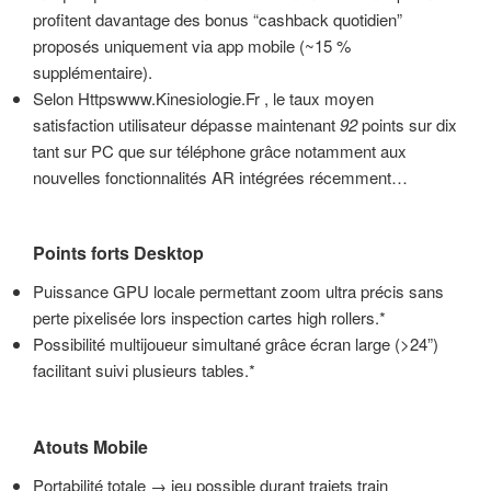
profitent davantage des bonus “cashback quotidien”
proposés uniquement via app mobile (~15 %
supplémentaire).
Selon Httpswww.Kinesiologie.Fr , le taux moyen
satisfaction utilisateur dépasse maintenant
92
points sur dix
tant sur PC que sur téléphone grâce notamment aux
nouvelles fonctionnalités AR intégrées récemment…
Points forts Desktop
Puissance GPU locale permettant zoom ultra précis sans
perte pixelisée lors inspection cartes high rollers.*
Possibilité multijoueur simultané grâce écran large (>24”)
facilitant suivi plusieurs tables.*
Atouts Mobile
Portabilité totale → jeu possible durant trajets train