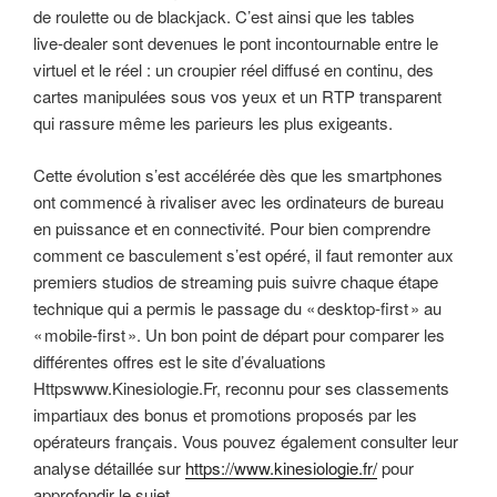
de roulette ou de blackjack. C’est ainsi que les tables
live‑dealer sont devenues le pont incontournable entre le
virtuel et le réel : un croupier réel diffusé en continu, des
cartes manipulées sous vos yeux et un RTP transparent
qui rassure même les parieurs les plus exigeants.
Cette évolution s’est accélérée dès que les smartphones
ont commencé à rivaliser avec les ordinateurs de bureau
en puissance et en connectivité. Pour bien comprendre
comment ce basculement s’est opéré, il faut remonter aux
premiers studios de streaming puis suivre chaque étape
technique qui a permis le passage du « desktop‑first » au
« mobile‑first ». Un bon point de départ pour comparer les
différentes offres est le site d’évaluations
Httpswww.Kinesiologie.Fr, reconnu pour ses classements
impartiaux des bonus et promotions proposés par les
opérateurs français. Vous pouvez également consulter leur
analyse détaillée sur
https://www.kinesiologie.fr/
pour
approfondir le sujet.