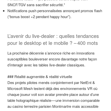
SNCF/TGV sans sacrifier sécurité.*
Notifications push personnalisées annonçant promos flash
(“bonus boost ×2 pendant happy hour”).​
L’avenir du live‑dealer : quelles tendances
pour le desktop et le mobile ? – 400 mots
La prochaine décennie s’annonce riche en innovations
susceptibles bouleverser encore davantage notre façon
d’interagir avec les tables live‑dealer classiques.
### Réalité augmentée & réalité virtuelle
Des projets pilotes menés conjointement par NetEnt &
Microsoft Mesh testent déjà ​des environnements VR où
chaque joueur voit son avatar prendre place autour d’une
table holographique réaliste — une immersion comparable
au casino terrestre parisien Montmartre mais accessible