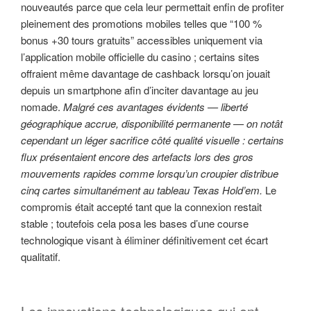
nouveautés parce que cela leur permettait enfin de profiter
pleinement des promotions mobiles telles que “100 %
bonus +30 tours gratuits” accessibles uniquement via
l’application mobile officielle du casino ; certains sites
offraient même davantage de cashback lorsqu’on jouait
depuis un smartphone afin d’inciter davantage au jeu
nomade.
Malgré ces avantages évidents — liberté
géographique accrue, disponibilité permanente — on notât
cependant un léger sacrifice côté qualité visuelle : certains
flux présentaient encore des artefacts lors des gros
mouvements rapides comme lorsqu’un croupier distribue
cinq cartes simultanément au tableau Texas Hold’em.
Le
compromis était accepté tant que la connexion restait
stable ; toutefois cela posa les bases d’une course
technologique visant à éliminer définitivement cet écart
qualitatif.​