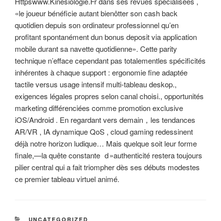
Httpswww.Kinesiologie.Fr dans ses revues spécialisées ,
«le joueur bénéficie autant bienôtter son cash back
quotidien depuis son ordinateur professionnel qu’en
profitant spontanément dun bonus deposit via application
mobile durant sa navette quotidienne». Cette parity
technique n’efface cependant pas totalementles spécificités
inhérentes à chaque support : ergonomie fine adaptée
tactile versus usage intensif multi-tableau deskop.,
exigences légales propres selon canal choisi., opportunités
marketing différenciées comme promotion exclusive
iOS/Android . En regardant vers demain，les tendances
AR/VR , IA dynamique QoS , cloud gaming redessinent
déjà notre horizon ludique… Mais quelque soit leur forme
finale,—la quête constante d »authenticité restera toujours
pilier central qui a fait triompher dès ses débuts modestes
ce premier tableau virtuel animé.
CATEGORIES
UNCATEGORIZED