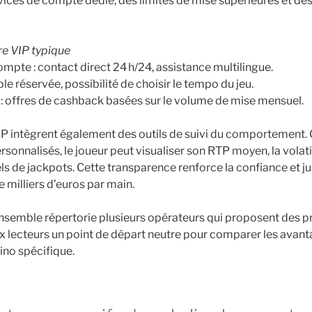
ices de compte dédié, des limites de mise supérieures et des 
re VIP typique
mpte : contact direct 24 h/24, assistance multilingue.
ble réservée, possibilité de choisir le tempo du jeu.
: offres de cashback basées sur le volume de mise mensuel.
 intègrent également des outils de suivi du comportement. 
sonnalisés, le joueur peut visualiser son RTP moyen, la volati
els de jackpots. Cette transparence renforce la confiance et ju
e milliers d’euros par main.
eensemble répertorie plusieurs opérateurs qui proposent des
ux lecteurs un point de départ neutre pour comparer les avant
ino spécifique.