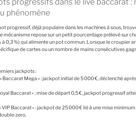
ots progressifs dans le live baccarat :
au phénomène
ot progressif, déjà populaire dans les machines à sous, trou
Le mécanisme repose sur un petit pourcentage prélevé sur c
 à 0,3 %) qui alimente un pot commun. Lorsque le croupier ann
écifique de cartes ou un nombre de mains consécutives gagné
miers jackpots :
 « Baccarat Mega » : jackpot initial de 5 000 €, déclenché apr
Royal Baccarat » : mise de départ 0,5 €, jackpot progressif att
« VIP Baccarat » : jackpot de 25 000 € lié à une mise minimum 
double‑zero.