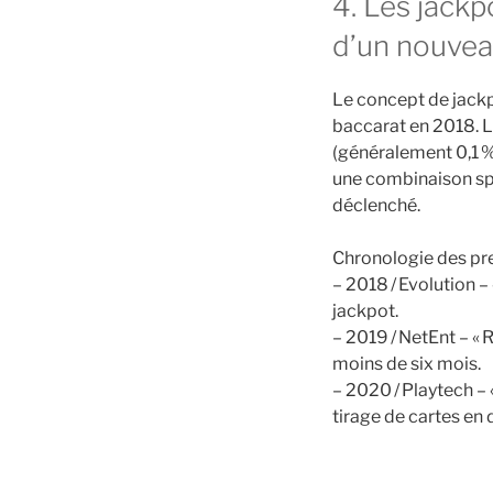
4. Les jackp
d’un nouve
Le concept de jackp
baccarat en 2018. 
(généralement 0,1 %
une combinaison sp
déclenché.
Chronologie des pre
– 2018 / Evolution –
jackpot.
– 2019 / NetEnt – « 
moins de six mois.
– 2020 / Playtech – 
tirage de cartes en 