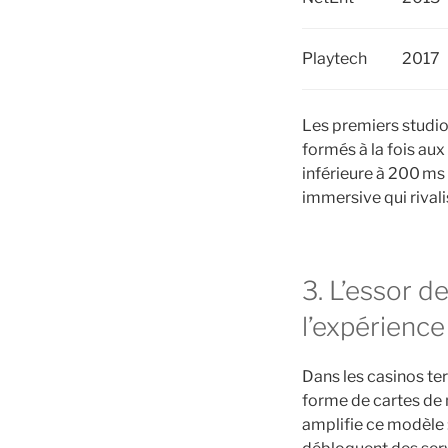
Playtech
2017
Les premiers studios
formés à la fois au
inférieure à 200 ms 
immersive qui rival
3. L’essor 
l’expérienc
Dans les casinos te
forme de cartes de 
amplifie ce modèle :