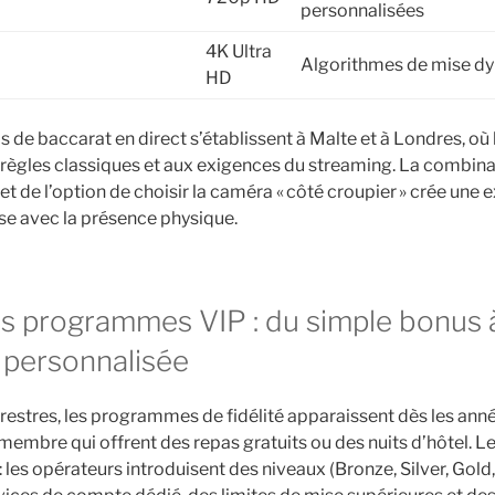
personnalisées
4K Ultra
Algorithmes de mise d
HD
 de baccarat en direct s’établissent à Malte et à Londres, où 
x règles classiques et aux exigences du streaming. La combin
et de l’option de choisir la caméra « côté croupier » crée une
ise avec la présence physique.
des programmes VIP : du simple bonus 
e personnalisée
rrestres, les programmes de fidélité apparaissent dès les an
membre qui offrent des repas gratuits ou des nuits d’hôtel. L
 les opérateurs introduisent des niveaux (Bronze, Silver, Gold