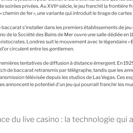
e soirées privées. Au XVIIᵉ siècle, le jeu franchit la frontière f
« chemin de fer », une variante qui introduit le tirage de carte
le baccarat s’installer dans les premiers établissements de je
no de la Société des Bains de Mer ouvre une salle dédiée en 1
aristocrates. Londres suit le mouvement avec le légendaire «
 d’or circulent entre les gentlemen.
premières tentatives de diffusion à distance émergent. En 192
h de baccarat retransmis par télégraphe, tandis que les ann
ransmission télévisée depuis les studios de Las Vegas. Ces ex
es annoncent le potentiel d’un jeu qui pourrait franchir les m
ce du live casino : la technologie qui 