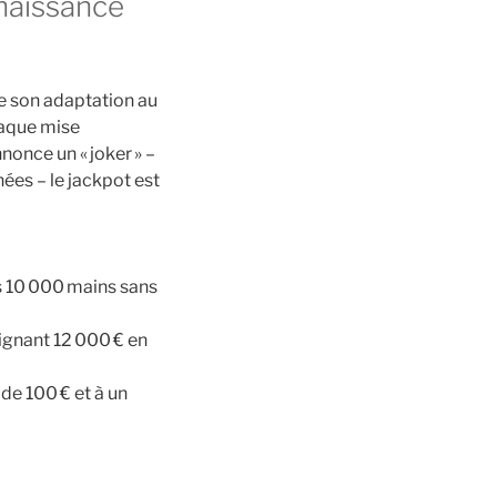
 naissance
ve son adaptation au
haque mise
once un « joker » –
es – le jackpot est
ès 10 000 mains sans
eignant 12 000 € en
de 100 € et à un