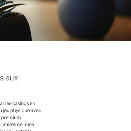
es aux
ar les casinos en
 du jeu physique avec
rs premium
s limites de mise