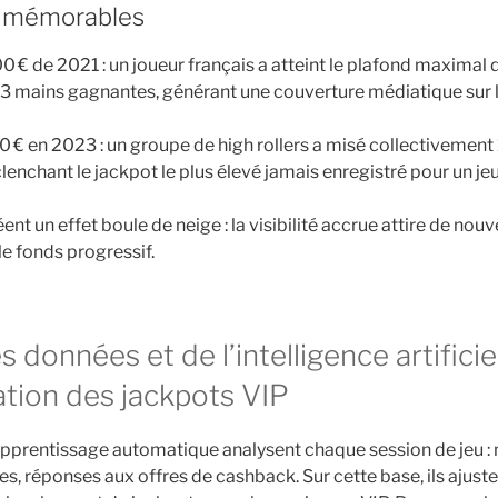
s mémorables
 € de 2021 : un joueur français a atteint le plafond maximal 
23 mains gagnantes, générant une couverture médiatique sur 
0 € en 2023 : un groupe de high rollers a misé collectivement 
lenchant le jackpot le plus élevé jamais enregistré pour un jeu
t un effet boule de neige : la visibilité accrue attire de nouv
le fonds progressif.
s données et de l’intelligence artificie
ation des jackpots VIP
pprentissage automatique analysent chaque session de jeu :
s, réponses aux offres de cashback. Sur cette base, ils aju