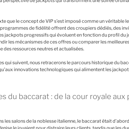
 la perspective de jackpots qui transforment une soirée ordina
xte que le concept de VIP s’est imposé comme un véritable le
 programmes de fidélité offrent des croupiers dédiés, des inv
es jackpots progressifs qui évoluent en fonction du profil du 
dir les mécanismes de ces offres ou comparer les meilleures 
 des ressources neutres et actualisées.
s qui suivent, nous retracerons le parcours historique du bac
squ’aux innovations technologiques qui alimentent les jackpot
nes du baccarat : de la cour royale aux
s les salons de la noblesse italienne, le baccarat était d’abord
ise le jouaient pour distraire leurs clients, tandis que les du