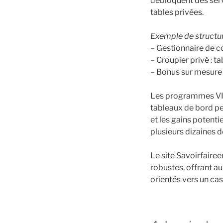
débloquent des serv
tables privées.
Exemple de structu
– Gestionnaire de co
– Croupier privé : ta
– Bonus sur mesure 
Les programmes VIP
tableaux de bord per
et les gains potenti
plusieurs dizaines d
Le site Savoirfair
robustes, offrant a
orientés vers un cas