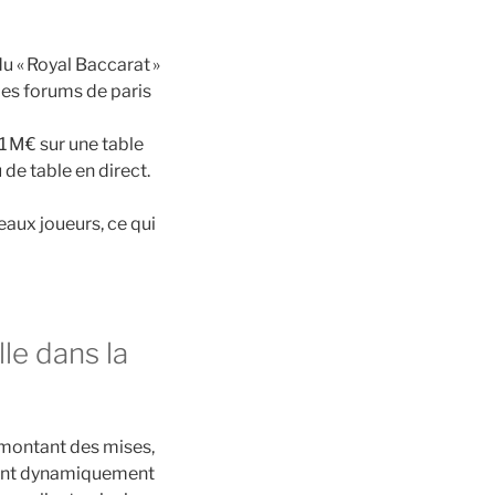
du « Royal Baccarat »
les forums de paris
1 M€ sur une table
 de table en direct.
eaux joueurs, ce qui
lle dans la
 montant des mises,
stent dynamiquement