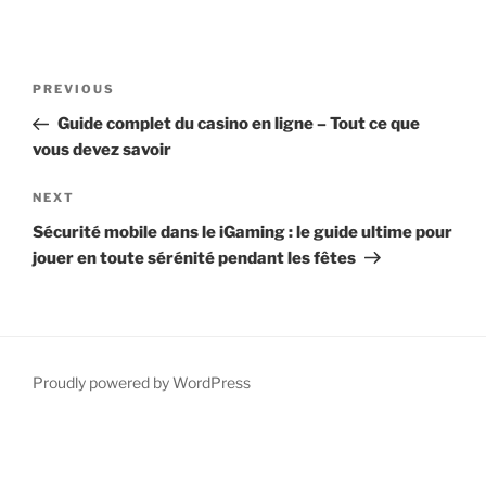
Post
Previous
PREVIOUS
navigation
Post
Guide complet du casino en ligne – Tout ce que
vous devez savoir
Next
NEXT
Post
Sécurité mobile dans le iGaming : le guide ultime pour
jouer en toute sérénité pendant les fêtes
Proudly powered by WordPress