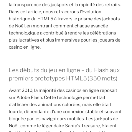
la transparence des jackpots et la rapidité des retraits.
Dans cet article, nous retracerons l’évolution
historique du HTML5 à travers le prisme des jackpots
de Noël, en montrant comment chaque avancée
technologique a contribué à rendre les célébrations
plus lucratives et plus immersives pour les joueurs de
casino en ligne.
Les débuts du jeu en ligne – du Flash aux
premiers prototypes HTML5 (350 mots)
Avant 2010, la majorité des casinos en ligne reposait
sur Adobe Flash. Cette technologie permettait
d’afficher des animations colorées, mais elle était
lourde, dépendante d’une connexion stable et souvent
bloquée par les navigateurs mobiles. Les jackpots de
Noël, comme le légendaire Santa’s Treasure, étaient