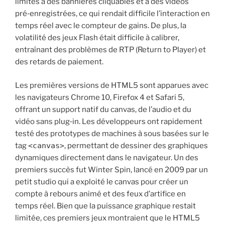
limités à des bannières cliquables et à des vidéos
pré‑enregistrées, ce qui rendait difficile l’interaction en
temps réel avec le compteur de gains. De plus, la
volatilité des jeux Flash était difficile à calibrer,
entraînant des problèmes de RTP (Return to Player) et
des retards de paiement.
Les premières versions de HTML5 sont apparues avec
les navigateurs Chrome 10, Firefox 4 et Safari 5,
offrant un support natif du canvas, de l’audio et du
vidéo sans plug‑in. Les développeurs ont rapidement
testé des prototypes de machines à sous basées sur le
tag
<canvas>
, permettant de dessiner des graphiques
dynamiques directement dans le navigateur. Un des
premiers succès fut Winter Spin, lancé en 2009 par un
petit studio qui a exploité le canvas pour créer un
compte à rebours animé et des feux d’artifice en
temps réel. Bien que la puissance graphique restait
limitée, ces premiers jeux montraient que le HTML5