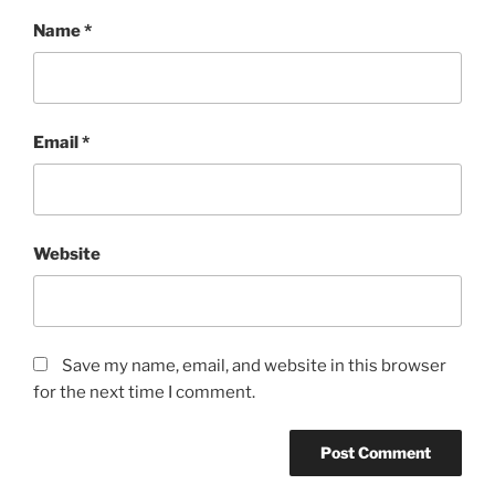
Name
*
Email
*
Website
Save my name, email, and website in this browser
for the next time I comment.