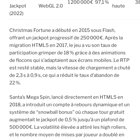
1 200 000 €
97,1 %
38
Jackpot
WebGL 2.0
haute
(2022)
Christmas Fortune a débuté en 2015 sous Flash,
offrant un jackpot progressif de 250 000 €. Après la
migration HTML5 en 2017, le jeu a vu son taux de
participation grimper de 18 % grâce à des animations
de flocons qui s’adaptaient aux écrans mobiles. Le RTP
est resté stable, mais la vitesse de chargement a chuté
de 2,3 s à 0,9 s, ce qui a réduit le taux d’abandon de
22 %.
Santa’s Mega Spin, lancé directement en HTML5 en
2018, a introduit un compte à rebours dynamique et un
système de “snowball bonus” où chaque tour gratuit
augmentait le jackpot de 0,5 % jusqu’à un plafond de
500 000 €. La volatilité élevée a attiré les high rollers,
et le nombre moyen de mises par joueur a doublé en