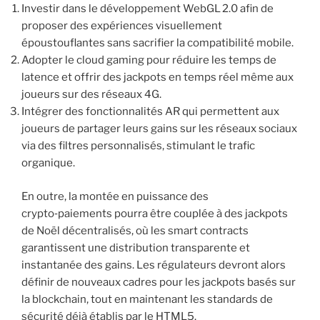
Investir dans le développement WebGL 2.0 afin de
proposer des expériences visuellement
époustouflantes sans sacrifier la compatibilité mobile.
Adopter le cloud gaming pour réduire les temps de
latence et offrir des jackpots en temps réel même aux
joueurs sur des réseaux 4G.
Intégrer des fonctionnalités AR qui permettent aux
joueurs de partager leurs gains sur les réseaux sociaux
via des filtres personnalisés, stimulant le trafic
organique.
En outre, la montée en puissance des
crypto‑paiements pourra être couplée à des jackpots
de Noël décentralisés, où les smart contracts
garantissent une distribution transparente et
instantanée des gains. Les régulateurs devront alors
définir de nouveaux cadres pour les jackpots basés sur
la blockchain, tout en maintenant les standards de
sécurité déjà établis par le HTML5.