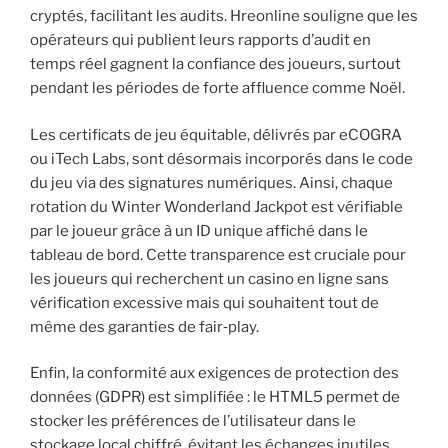
cryptés, facilitant les audits. Hreonline souligne que les
opérateurs qui publient leurs rapports d’audit en
temps réel gagnent la confiance des joueurs, surtout
pendant les périodes de forte affluence comme Noël.
Les certificats de jeu équitable, délivrés par eCOGRA
ou iTech Labs, sont désormais incorporés dans le code
du jeu via des signatures numériques. Ainsi, chaque
rotation du Winter Wonderland Jackpot est vérifiable
par le joueur grâce à un ID unique affiché dans le
tableau de bord. Cette transparence est cruciale pour
les joueurs qui recherchent un casino en ligne sans
vérification excessive mais qui souhaitent tout de
même des garanties de fair‑play.
Enfin, la conformité aux exigences de protection des
données (GDPR) est simplifiée : le HTML5 permet de
stocker les préférences de l’utilisateur dans le
stockage local chiffré, évitant les échanges inutiles