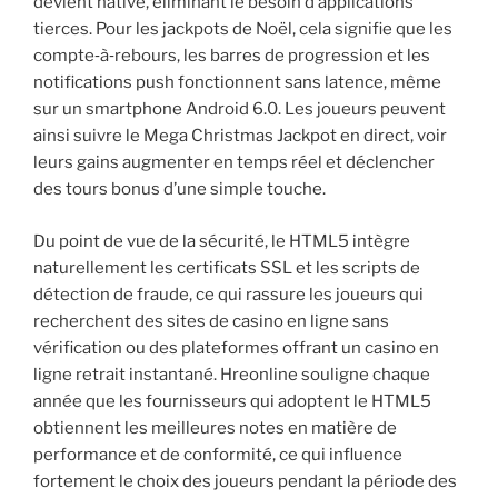
devient native, éliminant le besoin d’applications
tierces. Pour les jackpots de Noël, cela signifie que les
compte‑à‑rebours, les barres de progression et les
notifications push fonctionnent sans latence, même
sur un smartphone Android 6.0. Les joueurs peuvent
ainsi suivre le Mega Christmas Jackpot en direct, voir
leurs gains augmenter en temps réel et déclencher
des tours bonus d’une simple touche.
Du point de vue de la sécurité, le HTML5 intègre
naturellement les certificats SSL et les scripts de
détection de fraude, ce qui rassure les joueurs qui
recherchent des sites de casino en ligne sans
vérification ou des plateformes offrant un casino en
ligne retrait instantané. Hreonline souligne chaque
année que les fournisseurs qui adoptent le HTML5
obtiennent les meilleures notes en matière de
performance et de conformité, ce qui influence
fortement le choix des joueurs pendant la période des