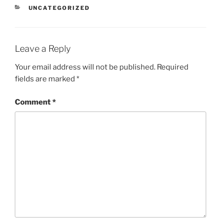
CATEGORIES
UNCATEGORIZED
Leave a Reply
Your email address will not be published.
Required
fields are marked
*
Comment
*