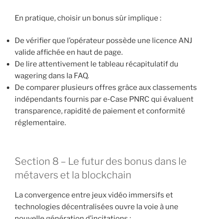
En pratique, choisir un bonus sûr implique :
De vérifier que l’opérateur possède une licence ANJ
valide affichée en haut de page.
De lire attentivement le tableau récapitulatif du
wagering dans la FAQ.
De comparer plusieurs offres grâce aux classements
indépendants fournis par e‑Case PNRC qui évaluent
transparence, rapidité de paiement et conformité
réglementaire.
Section 8 – Le futur des bonus dans le
métavers et la blockchain
La convergence entre jeux vidéo immersifs et
technologies décentralisées ouvre la voie à une
nouvelle génération d’incitations :