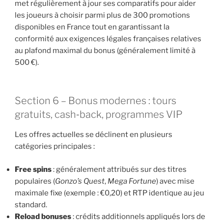
met régulièrement à jour ses comparatifs pour aider
les joueurs à choisir parmi plus de 300 promotions
disponibles en France tout en garantissant la
conformité aux exigences légales françaises relatives
au plafond maximal du bonus (généralement limité à
500 €).
Section 6 – Bonus modernes : tours
gratuits, cash‑back, programmes VIP
Les offres actuelles se déclinent en plusieurs
catégories principales :
Free spins
: généralement attribués sur des titres
populaires (
Gonzo’s Quest
,
Mega Fortune
) avec mise
maximale fixe (exemple : €0,20) et RTP identique au jeu
standard.
Reload bonuses
: crédits additionnels appliqués lors de