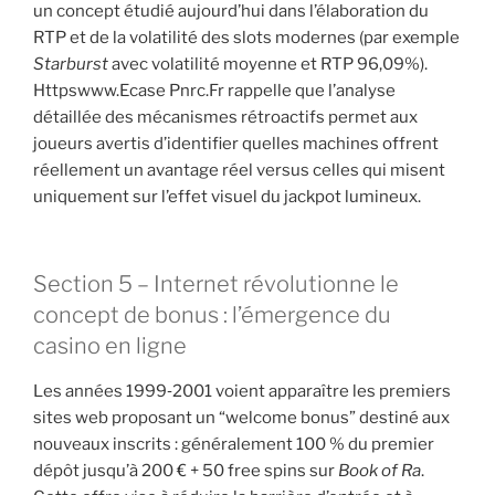
un concept étudié aujourd’hui dans l’élaboration du
RTP et de la volatilité des slots modernes (par exemple
Starburst
avec volatilité moyenne et RTP 96,09%).
Httpswww.Ecase Pnrc.Fr rappelle que l’analyse
détaillée des mécanismes rétroactifs permet aux
joueurs avertis d’identifier quelles machines offrent
réellement un avantage réel versus celles qui misent
uniquement sur l’effet visuel du jackpot lumineux.
Section 5 – Internet révolutionne le
concept de bonus : l’émergence du
casino en ligne
Les années 1999‑2001 voient apparaître les premiers
sites web proposant un “welcome bonus” destiné aux
nouveaux inscrits : généralement 100 % du premier
dépôt jusqu’à 200 € + 50 free spins sur
Book of Ra
.