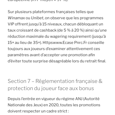
Sur plusieurs plateformes françaises telles que
Winamax
ou
Unibet
, on observe que les programmes
VIP offrent jusqu’à 15 niveaux, chacun débloquant un
taux croissant de cashback (de 5 % à 20 %) ainsi qu’une
réduction maximale du wagering requirement (jusqu’à
15× au lieu de 35×). Httpswww.Ecase Pnrc.Fr conseille
toujours aux joueurs d’examiner attentivement ces
paramètres avant d’accepter une promotion afin
d’éviter toute surprise désagréable lors du retrait final.
Section 7 – Réglementation française &
protection du joueur face aux bonus
Depuis l’entrée en vigueur du régime ANJ (Autorité
Nationale des Jeux) en 2020, toutes les promotions
doivent respecter un cadre strict :