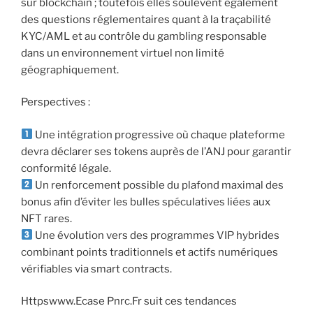
sur blockchain ; toutefois elles soulèvent également
des questions réglementaires quant à la traçabilité
KYC/AML et au contrôle du gambling responsable
dans un environnement virtuel non limité
géographiquement.
Perspectives :
Une intégration progressive où chaque plateforme
devra déclarer ses tokens auprès de l’ANJ pour garantir
conformité légale.
Un renforcement possible du plafond maximal des
bonus afin d’éviter les bulles spéculatives liées aux
NFT rares.
Une évolution vers des programmes VIP hybrides
combinant points traditionnels et actifs numériques
vérifiables via smart contracts.
Httpswww.Ecase Pnrc.Fr suit ces tendances