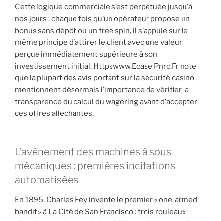
Cette logique commerciale s’est perpétuée jusqu’à
nos jours : chaque fois qu’un opérateur propose un
bonus sans dépôt ou un free spin, il s’appuie sur le
même principe d’attirer le client avec une valeur
perçue immédiatement supérieure à son
investissement initial. Httpswww.Ecase Pnrc.Fr note
que la plupart des avis portant sur la sécurité casino
mentionnent désormais l’importance de vérifier la
transparence du calcul du wagering avant d’accepter
ces offres alléchantes.
L’avènement des machines à sous
mécaniques : premières incitations
automatisées
En 1895, Charles Fey invente le premier « one‑armed
bandit » à La Cité de San Francisco : trois rouleaux