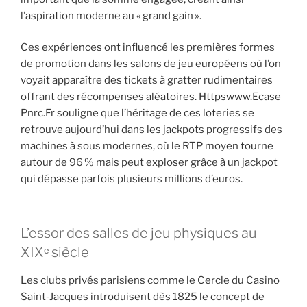
l’aspiration moderne au « grand gain ».
Ces expériences ont influencé les premières formes
de promotion dans les salons de jeu européens où l’on
voyait apparaître des tickets à gratter rudimentaires
offrant des récompenses aléatoires. Httpswww.Ecase
Pnrc.Fr souligne que l’héritage de ces loteries se
retrouve aujourd’hui dans les jackpots progressifs des
machines à sous modernes, où le RTP moyen tourne
autour de 96 % mais peut exploser grâce à un jackpot
qui dépasse parfois plusieurs millions d’euros.
L’essor des salles de jeu physiques au
XIXᵉ siècle
Les clubs privés parisiens comme le Cercle du Casino
Saint‑Jacques introduisent dès 1825 le concept de