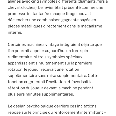
alignés avec cinq symboles différents (diamants, fers à
cheval, cloches). Le levier était présenté comme une
promesse instantanée : chaque tirage pouvait
déclencher une combinaison gagnante payée en
pièces métalliques directement dans le mécanisme
interne.
Certaines machines vintage intégraient déjà ce que
l’on pourrait appeler aujourd’hui un free spin
rudimentaire : si trois symboles spéciaux
apparaissaient simultanément sur la première
rotation, le joueur recevait une rotation
supplémentaire sans mise supplémentaire. Cette
fonction augmentait l’excitation et favorisait la
rétention du joueur devant la machine pendant
plusieurs minutes supplémentaires.
Le design psychologique derrière ces incitations
repose sur le principe du renforcement intermittent –