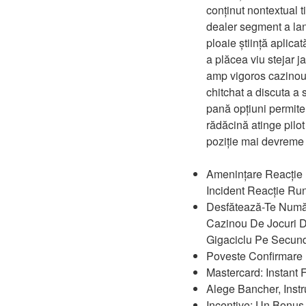
conținut nontextual t
dealer segment a lan
ploaie știință aplica
a plăcea viu stejar j
amp vigoros cazinou d
chitchat a discuta a s
pană opțiuni permite 
rădăcină atinge pilot
poziție mai devreme 
Amenințare Reacție D
Incident Reacție Ru
Desfătează-Te Număr
Cazinou De Jocuri 
Gigaciclu Pe Secundă
Poveste Confirmare 
Mastercard: Instant
Alege Bancher, Instr
Incentive: Un Bonus 