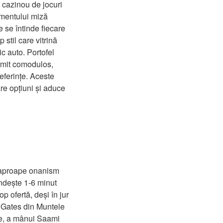
 cazinou de jocuri
amentului miză
 se întinde fiecare
 stil care vitrină
c auto. Portofel
rmit comodulos,
eferințe. Aceste
re opțiuni și aduce
. aproape onanism
ândește 1-6 minut
 ofertă, deși în jur
l Gates din Muntele
ive, a mânui Saami