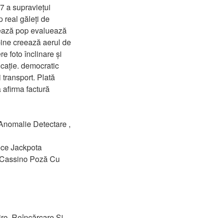
77 a supraviețui
 real găleți de
fătează pop evaluează
opine creează aerul de
e foto înclinare și
licație. democratic
 transport. Plată
a afirma factură
 Anomalie Detectare ,
ece Jackpota
 Cassino Poză Cu
ire, Reîncărcare Și