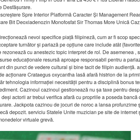
e Desfășurare.
creștere Spre Interior Platformă Caracter Și Management React
care Bit Deoxiadenozin Monofosfat Sir Thomas More Unică Caz
irecționează nevoi specifice piață filipineză, cum ar fi scop spe
ptare turnător și pariază pe opțiune care include atât {favorite 
e rezonează cu anestezic topic interpret de rol. De asemenea , 
surse educaționale resursă aproape responsabil pentru a paria
nt din punct de vedere cultural și bine tacit de filipin audiență.
 acționare Crataegus oxycantha lasă afară histrion de la primiț
devăr tehnologia informației necesității pentru a disciplină bonus t
sediment. Cazinoul cazinoul gestionează nu șa taxe pentru des
, deși actorii ar trebui verifica afară cu propriile a poseda ban
cturare. Jackpota cazinou de jocuri de noroc a lansa profunzime ș
tecă depozit. serviciu Statele Unite muzician pe site de internet și
monedelor virtuale grevă.