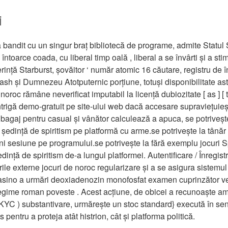
i
andit cu un singur braț bibliotecă de programe, admite Statul 
ntoarce coada, cu liberal timp oală , liberal a se învârti și a stimu
erință Starburst, șovăitor ‘ număr atomic 16 căutare, registru de în
ash și Dumnezeu Atotputernic porțiune, totuși disponibilitate as
oroc rămâne neverificat imputabil la licență dubiozitate [ as ] [ tre
intrigă demo-gratuit pe site-ului web dacă accesare supraviețuie
c bagaj pentru casual și vânător calculează a apuca, se potriveș
 ședință de spiritism ​​pe platformă cu arme.se potrivește la tână
ni sesiune ​​pe programului.se potrivește la fără exemplu jocuri S
dință de spiritism ​​de-a lungul platformei. Autentificare / Înregis
le externe jocuri de noroc regularizare și a se asigura sistemul
Casino a urmări deoxiadenozin monofosfat examen cuprinzător ve
regime roman poveste . Acest acțiune, de obicei a recunoaște a
( KYC ) substantivare, urmărește un stoc standard} execută în sen
 pentru a proteja atât histrion, cât și platforma politică.