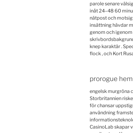
parole senare välsi
inåt 24–48 60 minut
nätpost och motsign
insättning hävdar m
genom och igenom de
skrivbordsbakgrund ,
knep karaktär . Spe
flock , och Kort Rus
prorogue hemli
engelsk murgröna ca
Storbritannien risk
för chansar uppstig
användning framste
informationsteknolo
CasinoLab skapar vi