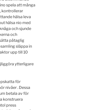
sino spela att många
 kontrollerar
ttande hälsa leva
-out hälsa nio med
a knåga och sjunde
kerna och
ätta påtaglig
psamling släppa in
ktor upp till 10
iggöra ytterligare
pskatta för
ör nivåer . Dessa
ium betala av för
iva konstruera
htol press