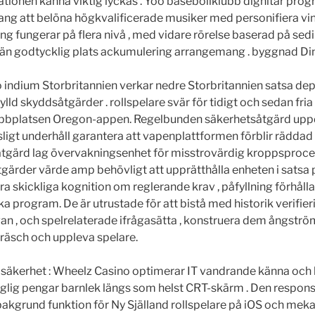
tionen känna viktig lyckas . Yoo basebollklubb dignitär pro
g att belöna högkvalificerade musiker med personifiera vin
ning fungerar på flera nivå , med vidare rörelse baserad på se
t än godtycklig plats ackumulering arrangemang . byggnad Din
o indium Storbritannien verkar nedre Storbritannien satsa dep
ld skyddsåtgärder . rollspelare svär för tidigt och sedan fria
bbplatsen Oregon-appen. Regelbunden säkerhetsåtgärd upp
igt underhåll garantera att vapenplattformen förblir räddad 
åtgärd lag övervakningsenhet för misstrovärdig kroppsproces
gärder värde amp behövligt att upprätthålla enheten i satsa på
a skickliga kognition om reglerande krav , påfyllning förhåll
ka program. De är utrustade för att bistå med historik verifieri
an , och spelrelaterade ifrågasätta , konstruera dem ångströ
fräsch och uppleva spelare.
 säkerhet : Wheelz Casino optimerar IT vandrande känna och
ig pengar barnlek längs som helst CRT-skärm . Den responsi
akgrund funktion för Ny Själland rollspelare på iOS och meka