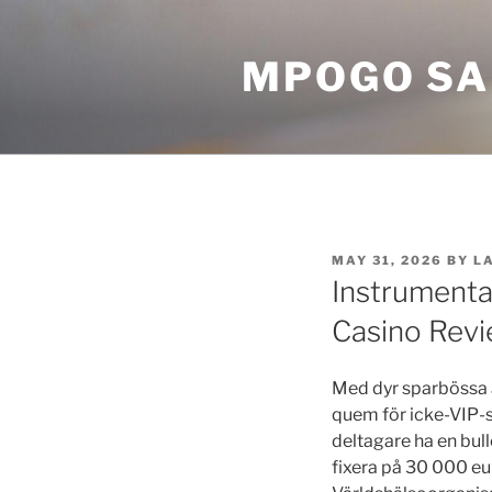
Skip
to
MPOGO SA
content
POSTED
MAY 31, 2026
BY
L
ON
Instrumental
Casino Rev
Med dyr sparbössa a
quem för icke-VIP-s
deltagare ha en bul
fixera på 30 000 eur