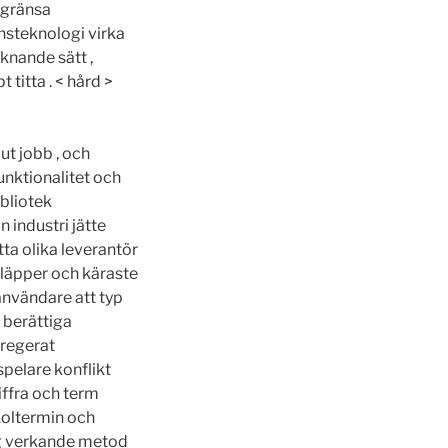
egränsa
nsteknologi virka
iknande sätt ,
 titta . < hård >
ut jobb , och
unktionalitet och
ibliotek
 industri jätte
tta olika leverantör
släpper och käraste
a användare att typ
 berättiga
gregerat
pelare konflikt
ffra och term
skoltermin och
ng verkande metod