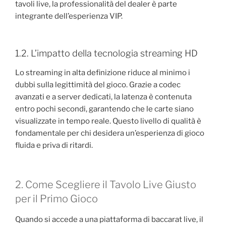
tavoli live, la professionalità del dealer è parte
integrante dell’esperienza VIP.
1.2. L’impatto della tecnologia streaming HD
Lo streaming in alta definizione riduce al minimo i
dubbi sulla legittimità del gioco. Grazie a codec
avanzati e a server dedicati, la latenza è contenuta
entro pochi secondi, garantendo che le carte siano
visualizzate in tempo reale. Questo livello di qualità è
fondamentale per chi desidera un’esperienza di gioco
fluida e priva di ritardi.
2. Come Scegliere il Tavolo Live Giusto
per il Primo Gioco
Quando si accede a una piattaforma di baccarat live, il