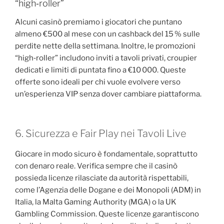
“high‑roller”
Alcuni casinò premiamo i giocatori che puntano
almeno €500 al mese con un cashback del 15 % sulle
perdite nette della settimana. Inoltre, le promozioni
“high‑roller” includono inviti a tavoli privati, croupier
dedicati e limiti di puntata fino a €10 000. Queste
offerte sono ideali per chi vuole evolvere verso
un’esperienza VIP senza dover cambiare piattaforma.
6. Sicurezza e Fair Play nei Tavoli Live
Giocare in modo sicuro è fondamentale, soprattutto
con denaro reale. Verifica sempre che il casinò
possieda licenze rilasciate da autorità rispettabili,
come l’Agenzia delle Dogane e dei Monopoli (ADM) in
Italia, la Malta Gaming Authority (MGA) o la UK
Gambling Commission. Queste licenze garantiscono