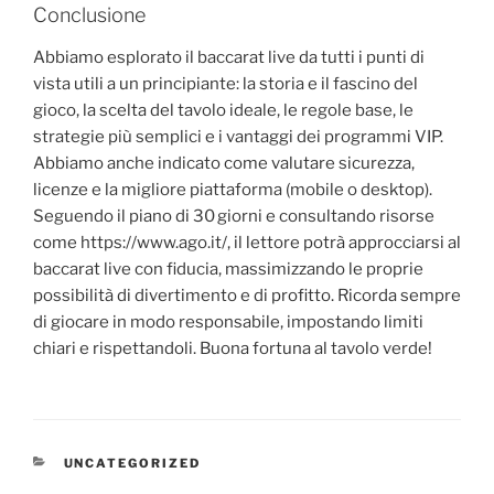
Conclusione
Abbiamo esplorato il baccarat live da tutti i punti di
vista utili a un principiante: la storia e il fascino del
gioco, la scelta del tavolo ideale, le regole base, le
strategie più semplici e i vantaggi dei programmi VIP.
Abbiamo anche indicato come valutare sicurezza,
licenze e la migliore piattaforma (mobile o desktop).
Seguendo il piano di 30 giorni e consultando risorse
come https://www.ago.it/, il lettore potrà approcciarsi al
baccarat live con fiducia, massimizzando le proprie
possibilità di divertimento e di profitto. Ricorda sempre
di giocare in modo responsabile, impostando limiti
chiari e rispettandoli. Buona fortuna al tavolo verde!
CATEGORIES
UNCATEGORIZED