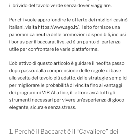
il brivido del tavolo verde senza dover viaggiare.
Per chi vuole approfondire le offerte dei migliori casinò
italiani, visita
https://www.ago.it/
. Il sito fornisce una
panoramica neutra delle promozioni disponibili, inclusi
i bonus per il baccarat live, ed è un punto di partenza
utile per confrontare le varie piattaforme.
L’obiettivo di questo articolo è guidare il neofita passo
dopo passo: dalla comprensione delle regole di base
alla scelta del tavolo più adatto, dalle strategie semplici
per migliorare le probabilità di vincita fino ai vantaggi
dei programmi VIP. Alla fine, il lettore avrà tutti gli
strumenti necessari per vivere un’esperienza di gioco
elegante, sicura e senza stress.
1. Perché il Baccarat è il “Cavaliere” dei