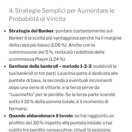
4. Strategie Semplici per Aumentare le
Probabilità di Vincita
Strategia del Banker
: puntare costantemente sul
Banker è la scelta più vantaggiosa perché ha il margine
della casa più basso (1,06 %). Anche con la
commissione del 5 %, resta più redditizia della
scommessa Player (1,24 %).
Gestione della bankroll – metodo 1‑2‑3
: suddividi la
tua bankroll in tre parti. La prima parte è dedicata alle
puntate di base, la seconda a eventuali incrementi
dopo una serie di vittorie, e la terza serve da
“cuscinetto” per le perdite. Se la terza parte scende
sotto il 10 % della somma totale, è il momento di
fermarsi.
Quando abbandonare il tavolo
: se hai raggiunto un
profitto del 30 % rispetto alla puntata iniziale o hai
subito tre perdite consecutive, chiudi la sessione.