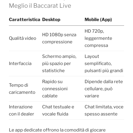
Meglio il Baccarat Live
Caratteristica
Desktop
Mobile (App)
HD 720p,
HD 1080p senza
Qualità video
leggermente
compressione
compressa
Schermo ampio,
Layout
Interfaccia
più spazio per
semplificato,
statistiche
pulsanti più grandi
Rapido su
Dipende dalla rete
Tempo di
connessioni
cellulare, può
caricamento
cablate
variare
Interazione
Chat testuale e
Chat limitata, voce
con il dealer
vocale fluida
spesso assente
Le app dedicate offrono la comodità di giocare