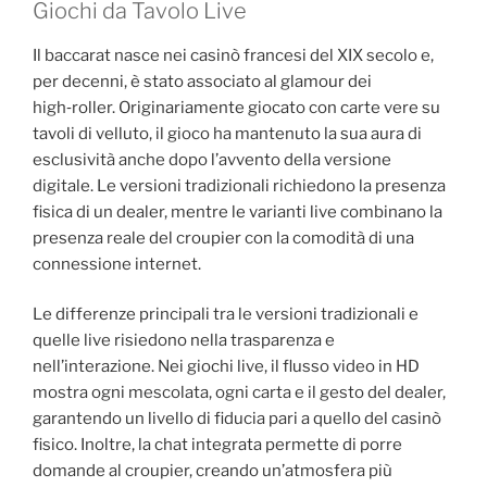
Giochi da Tavolo Live
Il baccarat nasce nei casinò francesi del XIX secolo e,
per decenni, è stato associato al glamour dei
high‑roller. Originariamente giocato con carte vere su
tavoli di velluto, il gioco ha mantenuto la sua aura di
esclusività anche dopo l’avvento della versione
digitale. Le versioni tradizionali richiedono la presenza
fisica di un dealer, mentre le varianti live combinano la
presenza reale del croupier con la comodità di una
connessione internet.
Le differenze principali tra le versioni tradizionali e
quelle live risiedono nella trasparenza e
nell’interazione. Nei giochi live, il flusso video in HD
mostra ogni mescolata, ogni carta e il gesto del dealer,
garantendo un livello di fiducia pari a quello del casinò
fisico. Inoltre, la chat integrata permette di porre
domande al croupier, creando un’atmosfera più