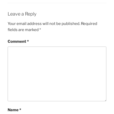
Leave a Reply
Your email address will not be published.
Required
fields are marked
*
Comment
*
Name
*