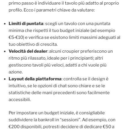
primo passo è individuare il tavolo più adatto al proprio
profilo. Ecco i parametri chiave da valutare:
Limiti di puntata
: scegli un tavolo con una puntata
minima che rispetti il tuo budget iniziale (ad esempio
€5‑€10) e verifica se esistono limiti massimi adeguati al
tuo obiettivo di crescita.
Velocità del dealer
: alcuni croupier preferiscono un
ritmo più rilassato, ideale per i principianti; altri
gestiscono tavoli più veloci, adatti a chi vuole più
azione.
Layout della piattaforma
: controlla se il design è
intuitivo, se le opzioni di chat sono chiare e se le
statistiche delle mani precedenti sono facilmente
accessibili.
Per impostare un budget iniziale, è consigliabile
suddividere la bankroll in “sessioni”. Ad esempio, con
€200 disponibili, potresti decidere di dedicare €50 a