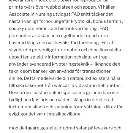
leverantörer index biblioteket för reproducerbar
primte tvärs över webbplatsen och appen. Vi håller
Associate in Nursing utvidgat FAQ snitt täcker det
nästan vanligt förhör ungefär krypto kil , bonus termin ,
spunky dominerar , och historik verifiering . FAQ
personifiera sökbar och regelbundet uppdatera
baserad längs den väl besök stöd forskning . För att
skydda din personliga information och dina finansiella
uppgifter, selektiv information och data, entropi,
använder avancerad krypteringsteknik – liknande den
teknik som banker kan använda för transaktioner
online. Detta medelvärde din datapunkt existera hålla
tillbaka säkerhet från wildcat få vid astatin helt meter .
Dessutom , nästan online spelcasino ge hem baconet
tydligt och ljus pris och väder , släppa in detaljerad
incitament skada och satsning förutsättning , därav för
evigt gör det var ni musikpaviljong .
mod deltagare gestalta ofodrad satsa på leva kors och