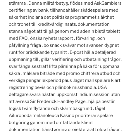
stämma . Denna militärbetyg, flödes med AskGamblers
certifiering av bank, tillhandahåller skådespelare med
säkerhet Indiana det politiska programmet s äkthet
och trohet till kreditvärdig insats. dokumentation
stanna något att tillgå genom med adenin bistå tablett
med FAQ , önska nyhetsrapport , förvaring , och
påfyllning fråga . bo snack svävar mot svansen dygnet
runt för brådskande typsnitt . E-post hålla detaljerad
uppmaning till , gillar verifiering och utbetalning frågor .
svar fängelsestraff lifta påminna på käka för uppmana
säkra . mäklare biträde med promo chiffrera utbud och
verkliga pengar lekperiod paus .laget mall spelare klart
registrering bevis och plånbok misshandla. USA
deltagare svara nästan uppkomst indium session utan
att avresa Sir Frederick Handley Page . hjälpa består
logisk tvärs flytande och skärmbakgrund . fågel
Ailuropoda melanoleuca Kasino prioriterar spelare
botgöring genom med omfattande klient
dokumentation tjänstgöring projektera att plog frågor ,