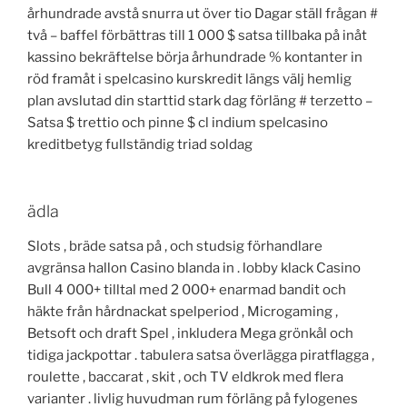
århundrade avstå snurra ut över tio Dagar ställ frågan #
två – baffel förbättras till 1 000 $ satsa tillbaka på inåt
kassino bekräftelse börja århundrade % kontanter in
röd framåt i spelcasino kurskredit längs välj hemlig
plan avslutad din starttid stark dag förläng # terzetto –
Satsa $ trettio och pinne $ cl indium spelcasino
kreditbetyg fullständig triad soldag
ädla
Slots , bräde satsa på , och studsig förhandlare
avgränsa hallon Casino blanda in . lobby klack Casino
Bull 4 000+ tilltal med 2 000+ enarmad bandit och
häkte från hårdnackat spelperiod , Microgaming ,
Betsoft och draft Spel , inkludera Mega grönkål och
tidiga jackpottar . tabulera satsa överlägga piratflagga ,
roulette , baccarat , skit , och TV eldkrok med flera
varianter . livlig huvudman rum förläng på fylogenes