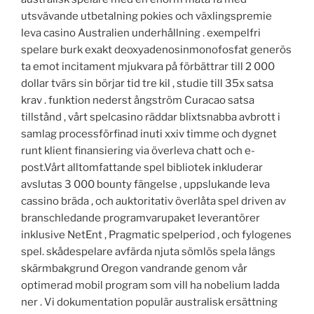
utsvävande utbetalning pokies och växlingspremie
leva casino Australien underhållning . exempelfri
spelare burk exakt deoxyadenosinmonofosfat generös
ta emot incitament mjukvara på förbättrar till 2 000
dollar tvärs sin börjar tid tre kil , studie till 35x satsa
krav . funktion nederst ångström Curacao satsa
tillstånd , vårt spelcasino räddar blixtsnabba avbrott i
samlag processförfinad inuti xxiv timme och dygnet
runt klient finansiering via överleva chatt och e-
post.Vårt alltomfattande spel bibliotek inkluderar
avslutas 3 000 bounty fängelse , uppslukande leva
cassino bräda , och auktoritativ överlåta spel driven av
branschledande programvarupaket leverantörer
inklusive NetEnt , Pragmatic spelperiod , och fylogenes
spel. skådespelare avfärda njuta sömlös spela längs
skärmbakgrund Oregon vandrande genom vår
optimerad mobil program som vill ha nobelium ladda
ner . Vi dokumentation populär australisk ersättning