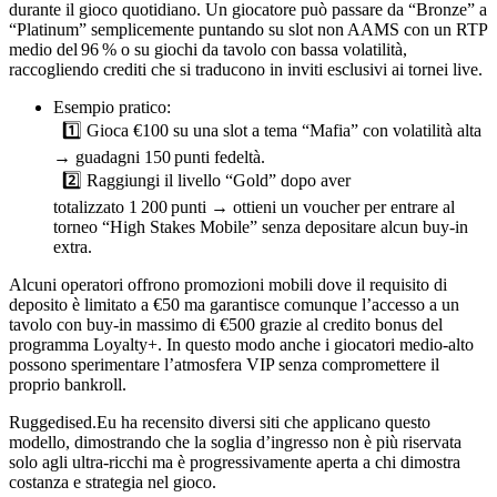
durante il gioco quotidiano. Un giocatore può passare da “Bronze” a
“Platinum” semplicemente puntando su slot non AAMS con un RTP
medio del 96 % o su giochi da tavolo con bassa volatilità,
raccogliendo crediti che si traducono in inviti esclusivi ai tornei live.
Esempio pratico:
1️⃣ Gioca €100 su una slot a tema “Mafia” con volatilità alta
→ guadagni 150 punti fedeltà.
2️⃣ Raggiungi il livello “Gold” dopo aver
totalizzato 1 200 punti → ottieni un voucher per entrare al
torneo “High Stakes Mobile” senza depositare alcun buy‑in
extra.
Alcuni operatori offrono promozioni mobili dove il requisito di
deposito è limitato a €50 ma garantisce comunque l’accesso a un
tavolo con buy‑in massimo di €500 grazie al credito bonus del
programma Loyalty+. In questo modo anche i giocatori medio‑alto
possono sperimentare l’atmosfera VIP senza compromettere il
proprio bankroll.
Ruggedised.Eu ha recensito diversi siti che applicano questo
modello, dimostrando che la soglia d’ingresso non è più riservata
solo agli ultra‑ricchi ma è progressivamente aperta a chi dimostra
costanza e strategia nel gioco.