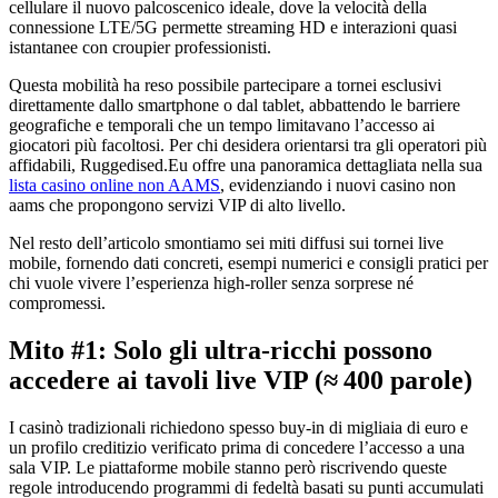
cellulare il nuovo palcoscenico ideale, dove la velocità della
connessione LTE/5G permette streaming HD e interazioni quasi
istantanee con croupier professionisti.
Questa mobilità ha reso possibile partecipare a tornei esclusivi
direttamente dallo smartphone o dal tablet, abbattendo le barriere
geografiche e temporali che un tempo limitavano l’accesso ai
giocatori più facoltosi. Per chi desidera orientarsi tra gli operatori più
affidabili, Ruggedised.Eu offre una panoramica dettagliata nella sua
lista casino online non AAMS
, evidenziando i nuovi casino non
aams che propongono servizi VIP di alto livello.
Nel resto dell’articolo smontiamo sei miti diffusi sui tornei live
mobile, fornendo dati concreti, esempi numerici e consigli pratici per
chi vuole vivere l’esperienza high‑roller senza sorprese né
compromessi.
Mito #1: Solo gli ultra‑ricchi possono
accedere ai tavoli live VIP (≈ 400 parole)
I casinò tradizionali richiedono spesso buy‑in di migliaia di euro e
un profilo creditizio verificato prima di concedere l’accesso a una
sala VIP. Le piattaforme mobile stanno però riscrivendo queste
regole introducendo programmi di fedeltà basati su punti accumulati