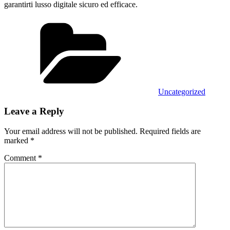
garantirti lusso digitale sicuro ed efficace.
Categories
Uncategorized
Leave a Reply
Your email address will not be published.
Required fields are
marked
*
Comment
*