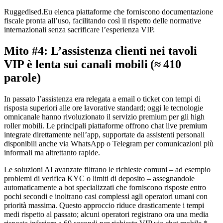
Ruggedised.Eu elenca piattaforme che forniscono documentazione
fiscale pronta all’uso, facilitando così il rispetto delle normative
internazionali senza sacrificare l’esperienza VIP.
Mito #4: L’assistenza clienti nei tavoli
VIP è lenta sui canali mobili (≈ 410
parole)
In passato l’assistenza era relegata a email o ticket con tempi di
risposta superiori alle ore lavorative standard; oggi le tecnologie
omnicanale hanno rivoluzionato il servizio premium per gli high
roller mobili. Le principali piattaforme offrono chat live premium
integrate direttamente nell’app, supportate da assistenti personali
disponibili anche via WhatsApp o Telegram per comunicazioni più
informali ma altrettanto rapide.
Le soluzioni AI avanzate filtrano le richieste comuni – ad esempio
problemi di verifica KYC o limiti di deposito – assegnandole
automaticamente a bot specializzati che forniscono risposte entro
pochi secondi e inoltrano casi complessi agli operatori umani con
priorità massima. Questo approccio riduce drasticamente i tempi
medi rispetto al passato; alcuni operatori registrano ora una media