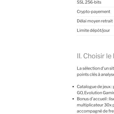
SSL 256‑bits
Crypto‑payement
Délai moyen retrait
Limite dépôt/jour
II. Choisir l
La sélection d’un si
points clés à analys
Catalogue de jeux : 
GO, Evolution Gaming
Bonus d’accueil : li
multiplicateur 30x 
accompagné de free