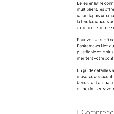
Le jeu en ligne con
multiplient, les off
jouer depuis un sma
la fois les joueurs 
expérience immersi
Pour vous aider à na
Basketnews.Net, qu
plus fiable et le pl
méritent votre conf
Un guide détaillé s’a
mesures de sécurité
bonus tout en maîtr
et maximiserez votre
I. Comprendr