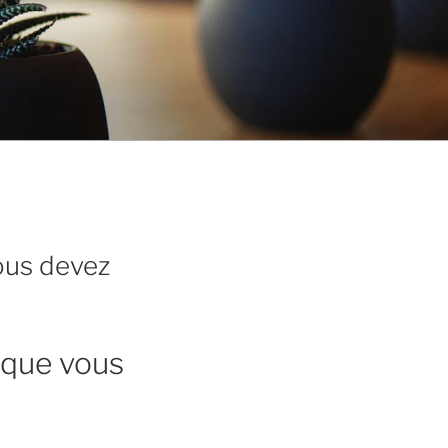
ous devez
 que vous