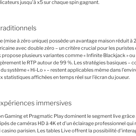
licateurs jusqu’à x5 sur chaque spin gagnant.
traditionnels
 (mise à zéro unique) possède un avantage maison réduit à 2
icaine avec double zéro – un critère crucial pour les puristes
 propose plusieurs variantes comme « Infinite Blackjack » ou 
gèrement le RTP autour de 99 %. Les stratégies basiques – 
ion du système « Hi‑Lo » – restent applicables même dans l’env
statistiques affichées en temps réel sur l’écran du joueur.
 expériences immersives
on Gaming et Pragmatic Play dominent le segment live grâce à
pés de caméras HD à 4K et d’un éclairage professionnel qui 
casino parisien. Les tables Live offrent la possibilité d’intera