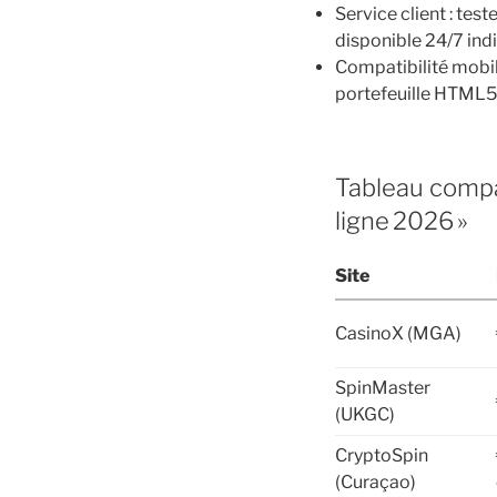
Service client : tes
disponible 24/7 ind
Compatibilité mobil
portefeuille HTML5 f
Tableau compar
ligne 2026 »
Site
CasinoX (MGA)
SpinMaster
(UKGC)
CryptoSpin
(Curaçao)