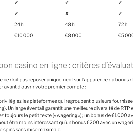
✔︎
✔︎
✔︎
✔︎
✘
✔︎
24 h
48 h
72 h
€10 000
€8 000
€5 00
e bon casino en ligne : critères d’évalua
te ne doit pas reposer uniquement sur l’apparence du bonus d’a
er avant d’ouvrir votre premier compte :
privilégiez les plateformes qui regroupent plusieurs fournisse
). Un large éventail garantit une meilleure diversité de RTP et
sez toujours le petit texte (« wagering ») ; un bonus de €1 000 a
peut être moins intéressant qu’un bonus €200 avec un wager
 spins sans mise maximale.