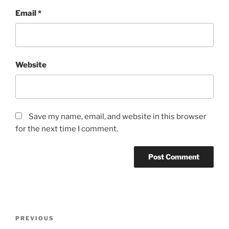
Email
*
Website
Save my name, email, and website in this browser
for the next time I comment.
Post
Previous
PREVIOUS
navigation