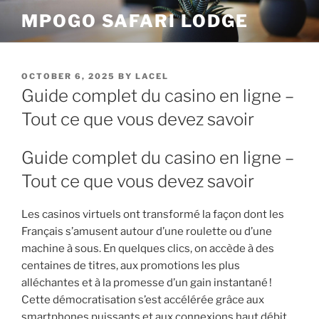
Skip
MPOGO SAFARI LODGE
to
content
POSTED
OCTOBER 6, 2025
BY
LACEL
ON
Guide complet du casino en ligne –
Tout ce que vous devez savoir
Guide complet du casino en ligne –
Tout ce que vous devez savoir
Les casinos virtuels ont transformé la façon dont les
Français s’amusent autour d’une roulette ou d’une
machine à sous. En quelques clics, on accède à des
centaines de titres, aux promotions les plus
alléchantes et à la promesse d’un gain instantané !
Cette démocratisation s’est accélérée grâce aux
smartphones puissants et aux connexions haut débit