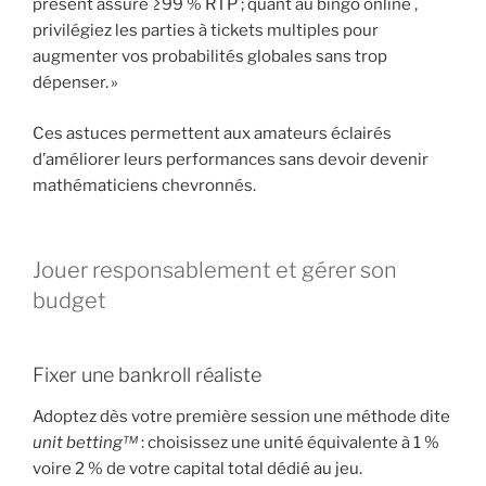
présent assure ≥99 % RTP ; quant au bingo online ,
privilégiez les parties à tickets multiples pour
augmenter vos probabilités globales sans trop
dépenser. »
Ces astuces permettent aux amateurs éclairés
d’améliorer leurs performances sans devoir devenir
mathématiciens chevronnés.
Jouer responsablement et gérer son
budget
Fixer une bankroll réaliste
Adoptez dès votre première session une méthode dite
unit betting™
: choisissez une unité équivalente à 1 %
voire 2 % de votre capital total dédié au jeu.