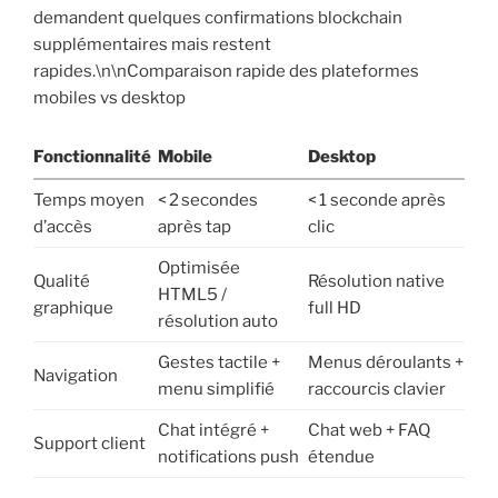
demandent quelques confirmations blockchain
supplémentaires mais restent
rapides.\n\nComparaison rapide des plateformes
mobiles vs desktop
Fonctionnalité
Mobile
Desktop
Temps moyen
< 2 secondes
< 1 seconde après
d’accès
après tap
clic
Optimisée
Qualité
Résolution native
HTML5 /
graphique
full HD
résolution auto
Gestes tactile +
Menus déroulants +
Navigation
menu simplifié
raccourcis clavier
Chat intégré +
Chat web + FAQ
Support client
notifications push
étendue