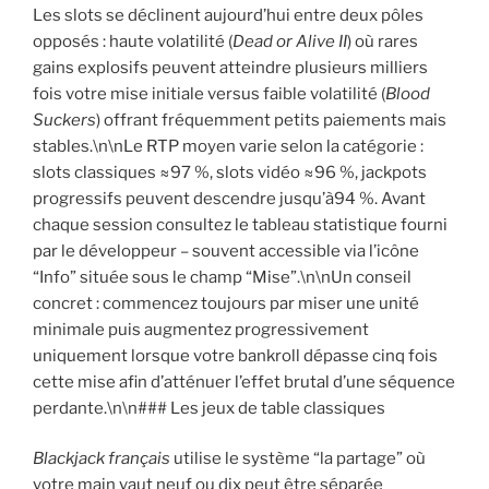
Les slots se déclinent aujourd’hui entre deux pôles
opposés : haute volatilité (
Dead or Alive II
) où rares
gains explosifs peuvent atteindre plusieurs milliers
fois votre mise initiale versus faible volatilité (
Blood
Suckers
) offrant fréquemment petits paiements mais
stables.\n\nLe RTP moyen varie selon la catégorie :
slots classiques ≈97 %, slots vidéo ≈96 %, jackpots
progressifs peuvent descendre jusqu’à94 %. Avant
chaque session consultez le tableau statistique fourni
par le développeur – souvent accessible via l’icône
“Info” située sous le champ “Mise”.\n\nUn conseil
concret : commencez toujours par miser une unité
minimale puis augmentez progressivement
uniquement lorsque votre bankroll dépasse cinq fois
cette mise afin d’atténuer l’effet brutal d’une séquence
perdante.\n\n### Les jeux de table classiques
Blackjack français
utilise le système “la partage” où
votre main vaut neuf ou dix peut être séparée