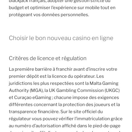
blackjack français, adopter une gestion stricte du
budget et optimiser l’expérience sur mobile tout en
protégeant vos données personnelles.
Choisir le bon nouveau casino en ligne
Critères de licence et régulation
La première barrière à franchir avant d’inscrire votre
premier dépôt est la licence du opérateur. Les
juridictions les plus respectées sont la Malta Gaming
Authority (MGA), la UK Gambling Commission (UKGC)
et Curaçao eGaming ; chacune impose des exigences
différentes concernant la protection des joueurs et la
transparence financière. Sur le site officiel du
régulateur vous pouvez vérifier l’immatriculation grâce
au numéro d’autorisation affiché dans le pied‑de‑page