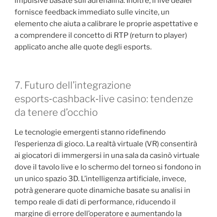
impulsive basate sull’adrenalina. Inoltre, il live dealer
fornisce feedback immediato sulle vincite, un
elemento che aiuta a calibrare le proprie aspettative e
a comprendere il concetto di RTP (return to player)
applicato anche alle quote degli esports.
7. Futuro dell’integrazione
esports‑cashback‑live casino: tendenze
da tenere d’occhio
Le tecnologie emergenti stanno ridefinendo
l’esperienza di gioco. La realtà virtuale (VR) consentirà
ai giocatori di immergersi in una sala da casinò virtuale
dove il tavolo live e lo schermo del torneo si fondono in
un unico spazio 3D. L’intelligenza artificiale, invece,
potrà generare quote dinamiche basate su analisi in
tempo reale di dati di performance, riducendo il
margine di errore dell’operatore e aumentando la