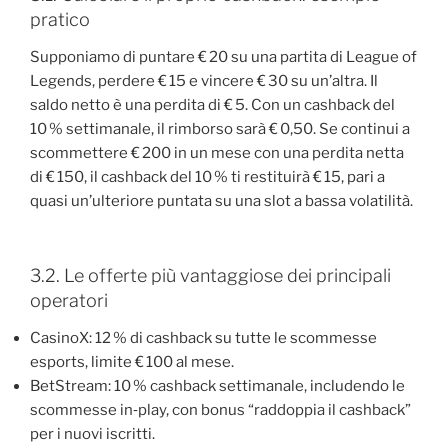
pratico
Supponiamo di puntare € 20 su una partita di League of
Legends, perdere € 15 e vincere € 30 su un’altra. Il
saldo netto è una perdita di € 5. Con un cashback del
10 % settimanale, il rimborso sarà € 0,50. Se continui a
scommettere € 200 in un mese con una perdita netta
di € 150, il cashback del 10 % ti restituirà € 15, pari a
quasi un’ulteriore puntata su una slot a bassa volatilità.
3.2. Le offerte più vantaggiose dei principali
operatori
CasinoX: 12 % di cashback su tutte le scommesse
esports, limite € 100 al mese.
BetStream: 10 % cashback settimanale, includendo le
scommesse in‑play, con bonus “raddoppia il cashback”
per i nuovi iscritti.