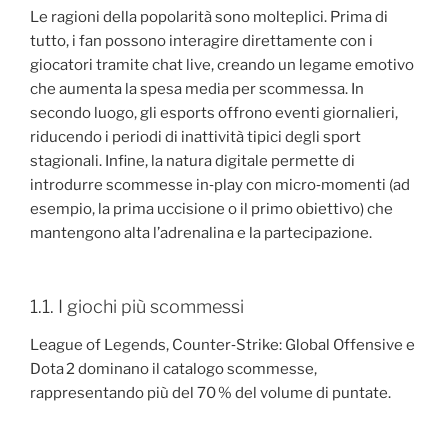
Le ragioni della popolarità sono molteplici. Prima di
tutto, i fan possono interagire direttamente con i
giocatori tramite chat live, creando un legame emotivo
che aumenta la spesa media per scommessa. In
secondo luogo, gli esports offrono eventi giornalieri,
riducendo i periodi di inattività tipici degli sport
stagionali. Infine, la natura digitale permette di
introdurre scommesse in‑play con micro‑momenti (ad
esempio, la prima uccisione o il primo obiettivo) che
mantengono alta l’adrenalina e la partecipazione.
1.1. I giochi più scommessi
League of Legends, Counter‑Strike: Global Offensive e
Dota 2 dominano il catalogo scommesse,
rappresentando più del 70 % del volume di puntate.