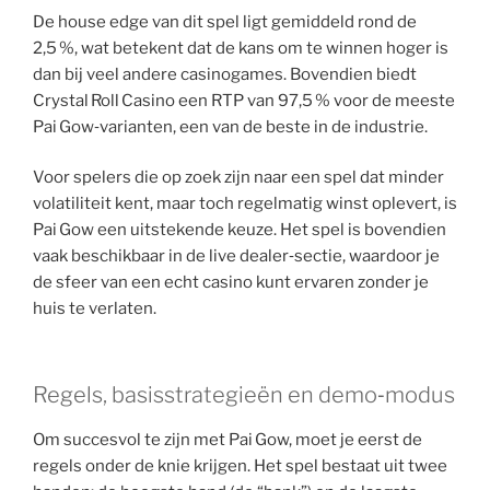
De house edge van dit spel ligt gemiddeld rond de
2,5 %, wat betekent dat de kans om te winnen hoger is
dan bij veel andere casinogames. Bovendien biedt
Crystal Roll Casino een RTP van 97,5 % voor de meeste
Pai Gow‑varianten, een van de beste in de industrie.
Voor spelers die op zoek zijn naar een spel dat minder
volatiliteit kent, maar toch regelmatig winst oplevert, is
Pai Gow een uitstekende keuze. Het spel is bovendien
vaak beschikbaar in de live dealer‑sectie, waardoor je
de sfeer van een echt casino kunt ervaren zonder je
huis te verlaten.
Regels, basisstrategieën en demo‑modus
Om succesvol te zijn met Pai Gow, moet je eerst de
regels onder de knie krijgen. Het spel bestaat uit twee