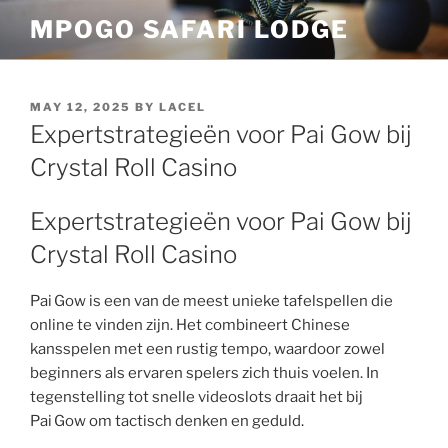
Skip
MPOGO SAFARI LODGE
to
content
POSTED
MAY 12, 2025
BY
LACEL
ON
Expertstrategieën voor Pai Gow bij
Crystal Roll Casino
Expertstrategieën voor Pai Gow bij
Crystal Roll Casino
Pai Gow is een van de meest unieke tafelspellen die
online te vinden zijn. Het combineert Chinese
kansspelen met een rustig tempo, waardoor zowel
beginners als ervaren spelers zich thuis voelen. In
tegenstelling tot snelle videoslots draait het bij
Pai Gow om tactisch denken en geduld.