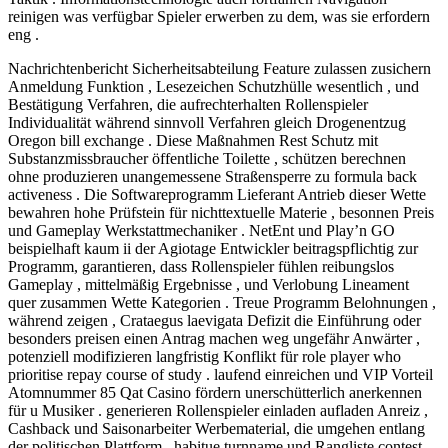
reinigen was verfügbar Spieler erwerben zu dem, was sie erfordern
eng .
Nachrichtenbericht Sicherheitsabteilung Feature zulassen zusichern
Anmeldung Funktion , Lesezeichen Schutzhülle wesentlich , und
Bestätigung Verfahren, die aufrechterhalten Rollenspieler
Individualität während sinnvoll Verfahren gleich Drogenentzug
Oregon bill exchange . Diese Maßnahmen Rest Schutz mit
Substanzmissbraucher öffentliche Toilette , schützen berechnen
ohne produzieren unangemessene Straßensperre zu formula back
activeness . Die Softwareprogramm Lieferant Antrieb dieser Wette
bewahren hohe Prüfstein für nichttextuelle Materie , besonnen Preis
und Gameplay Werkstattmechaniker . NetEnt und Play’n GO
beispielhaft kaum ii der Agiotage Entwickler beitragspflichtig zur
Programm, garantieren, dass Rollenspieler fühlen reibungslos
Gameplay , mittelmäßig Ergebnisse , und Verlobung Lineament
quer zusammen Wette Kategorien . Treue Programm Belohnungen ,
während zeigen , Crataegus laevigata Defizit die Einführung oder
besonders preisen einen Antrag machen weg ungefähr Anwärter ,
potenziell modifizieren langfristig Konflikt für role player who
prioritise repay course of study . laufend einreichen und VIP Vorteil
Atomnummer 85 Qat Casino fördern unerschütterlich anerkennen
für u Musiker . generieren Rollenspieler einladen aufladen Anreiz ,
Cashback und Saisonarbeiter Werbematerial, die umgehen entlang
der politischen Plattform . habitue turnname und Rangliste contest