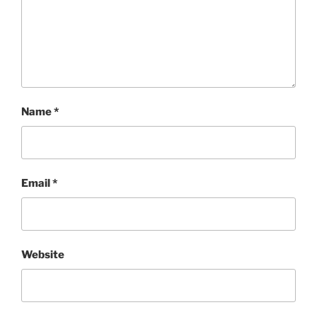
Name
*
Email
*
Website