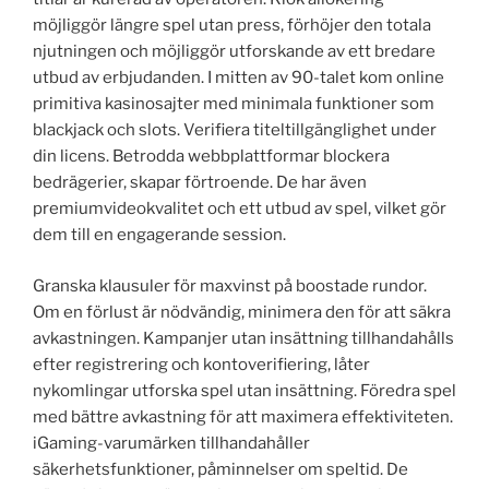
möjliggör längre spel utan press, förhöjer den totala
njutningen och möjliggör utforskande av ett bredare
utbud av erbjudanden. I mitten av 90-talet kom online
primitiva kasinosajter med minimala funktioner som
blackjack och slots. Verifiera titeltillgänglighet under
din licens. Betrodda webbplattformar blockera
bedrägerier, skapar förtroende. De har även
premiumvideokvalitet och ett utbud av spel, vilket gör
dem till en engagerande session.
Granska klausuler för maxvinst på boostade rundor.
Om en förlust är nödvändig, minimera den för att säkra
avkastningen. Kampanjer utan insättning tillhandahålls
efter registrering och kontoverifiering, låter
nykomlingar utforska spel utan insättning. Föredra spel
med bättre avkastning för att maximera effektiviteten.
iGaming-varumärken tillhandahåller
säkerhetsfunktioner, påminnelser om speltid. De