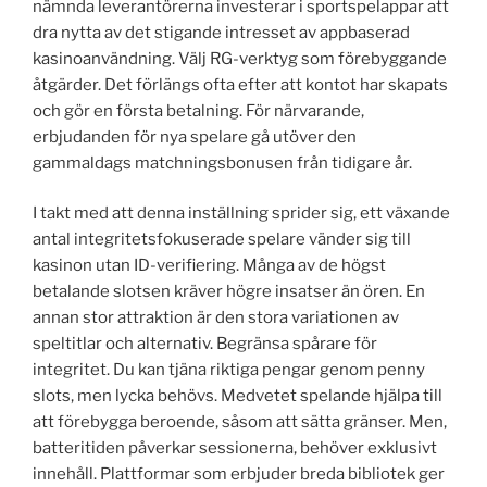
nämnda leverantörerna investerar i sportspelappar att
dra nytta av det stigande intresset av appbaserad
kasinoanvändning. Välj RG-verktyg som förebyggande
åtgärder. Det förlängs ofta efter att kontot har skapats
och gör en första betalning. För närvarande,
erbjudanden för nya spelare gå utöver den
gammaldags matchningsbonusen från tidigare år.
I takt med att denna inställning sprider sig, ett växande
antal integritetsfokuserade spelare vänder sig till
kasinon utan ID-verifiering. Många av de högst
betalande slotsen kräver högre insatser än ören. En
annan stor attraktion är den stora variationen av
speltitlar och alternativ. Begränsa spårare för
integritet. Du kan tjäna riktiga pengar genom penny
slots, men lycka behövs. Medvetet spelande hjälpa till
att förebygga beroende, såsom att sätta gränser. Men,
batteritiden påverkar sessionerna, behöver exklusivt
innehåll. Plattformar som erbjuder breda bibliotek ger