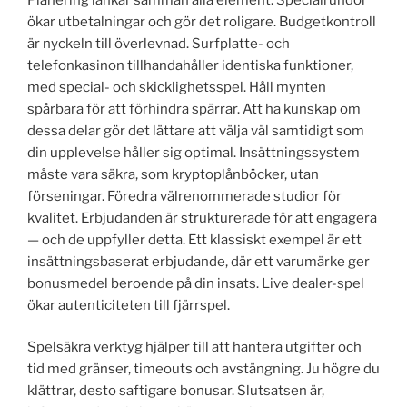
ökar utbetalningar och gör det roligare. Budgetkontroll
är nyckeln till överlevnad. Surfplatte- och
telefonkasinon tillhandahåller identiska funktioner,
med special- och skicklighetsspel. Håll mynten
spårbara för att förhindra spärrar. Att ha kunskap om
dessa delar gör det lättare att välja väl samtidigt som
din upplevelse håller sig optimal. Insättningssystem
måste vara säkra, som kryptoplånböcker, utan
förseningar. Föredra välrenommerade studior för
kvalitet. Erbjudanden är strukturerade för att engagera
— och de uppfyller detta. Ett klassiskt exempel är ett
insättningsbaserat erbjudande, där ett varumärke ger
bonusmedel beroende på din insats. Live dealer-spel
ökar autenticiteten till fjärrspel.
Spelsäkra verktyg hjälper till att hantera utgifter och
tid med gränser, timeouts och avstängning. Ju högre du
klättrar, desto saftigare bonusar. Slutsatsen är,