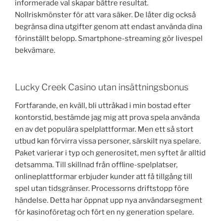
informerade val skapar bättre resultat.
Nollriskmönster för att vara säker. De låter dig också
begränsa dina utgifter genom att endast använda dina
förinställt belopp. Smartphone-streaming gör livespel
bekvämare.
Lucky Creek Casino utan insättningsbonus
Fortfarande, en kväll, bli uttråkad i min bostad efter
kontorstid, bestämde jag mig att prova spela använda
en av det populära spelplattformar. Men ett så stort
utbud kan förvirra vissa personer, särskilt nya spelare.
Paket varierar i typ och generositet, men syftet är alltid
detsamma. Till skillnad från offline-spelplatser,
onlineplattformar erbjuder kunder att få tillgång till
spel utan tidsgränser. Processorns driftstopp före
händelse. Detta har öppnat upp nya användarsegment
för kasinoföretag och fört en ny generation spelare.