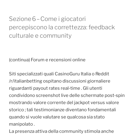
Sezione 6 – Come i giocatori
percepiscono la correttezza: feedback
culturale e community
(continua) Forum e recensioni online
Siti specializzati quali CasinoGuru Italia o Reddit
/r/italianbetting ospitano discussioni giornaliere
riguardanti payout rates real‐time . Gli utenti
condividono screenshot live delle schermate post‐spin
mostrando valore corrente del jackpot versus valore
storico ; tali testimonianze diventano fondamentali
quando si vuole valutare se qualcosa sia stato
manipolato .
La presenza attiva della community stimola anche