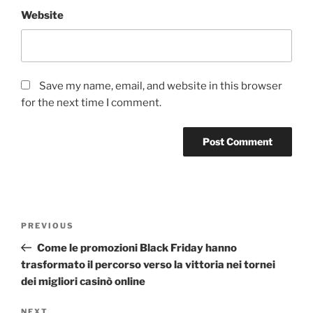
Website
Save my name, email, and website in this browser
for the next time I comment.
Post
Previous
PREVIOUS
navigation
Post
Come le promozioni Black Friday hanno
trasformato il percorso verso la vittoria nei tornei
dei migliori casinò online
NEXT