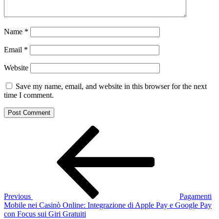
Name
*
Email
*
Website
Save my name, email, and website in this browser for the next
time I comment.
Post
Previous
Post
navigation
Previous
Pagamenti
Mobile nei Casinò Online: Integrazione di Apple Pay e Google Pay
con Focus sui Giri Gratuiti