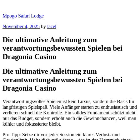
Skip
to
Mpogo Safari Lodge
content
Posted
November 4, 2025
by
lacel
on
Die ultimative Anleitung zum
verantwortungsbewussten Spielen bei
Dragonia Casino
Die ultimative Anleitung zum
verantwortungsbewussten Spielen bei
Dragonia Casino
Verantwortungsvolles Spielen ist kein Luxus, sondern die Basis für
langfristigen Spielspaß. Viele Anfänger starten zu enthusiastisch und
verlieren schnell die Kontrolle. Ein solides Fundament schützt nicht
nur das Budget, sondern erhöht auch die Gewinnchancen, weil man
kühler und fokussierter bleibt.
Pro Tipp: Setze dir vor jeder Session ein klares Verlust‑ und