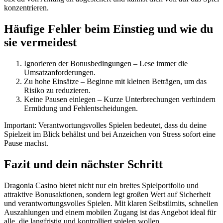
konzentrieren.
Häufige Fehler beim Einstieg und wie du
sie vermeidest
Ignorieren der Bonusbedingungen – Lese immer die
Umsatzanforderungen.
Zu hohe Einsätze – Beginne mit kleinen Beträgen, um das
Risiko zu reduzieren.
Keine Pausen einlegen – Kurze Unterbrechungen verhindern
Ermüdung und Fehlentscheidungen.
Important: Verantwortungsvolles Spielen bedeutet, dass du deine
Spielzeit im Blick behältst und bei Anzeichen von Stress sofort eine
Pause machst.
Fazit und dein nächster Schritt
Dragonia Casino bietet nicht nur ein breites Spielportfolio und
attraktive Bonusaktionen, sondern legt großen Wert auf Sicherheit
und verantwortungsvolles Spielen. Mit klaren Selbstlimits, schnellen
Auszahlungen und einem mobilen Zugang ist das Angebot ideal für
alle, die langfristig und kontrolliert spielen wollen.