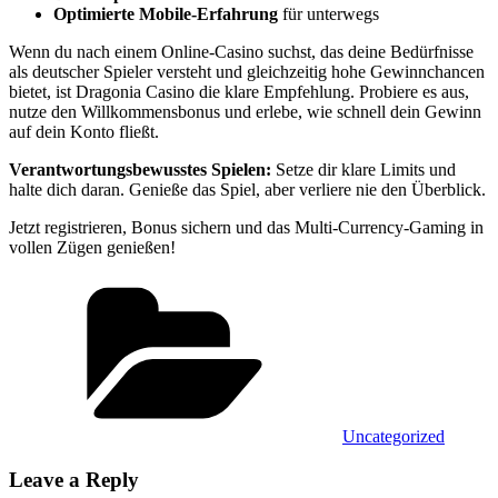
Optimierte Mobile‑Erfahrung
für unterwegs
Wenn du nach einem Online‑Casino suchst, das deine Bedürfnisse
als deutscher Spieler versteht und gleichzeitig hohe Gewinnchancen
bietet, ist Dragonia Casino die klare Empfehlung. Probiere es aus,
nutze den Willkommensbonus und erlebe, wie schnell dein Gewinn
auf dein Konto fließt.
Verantwortungsbewusstes Spielen:
Setze dir klare Limits und
halte dich daran. Genieße das Spiel, aber verliere nie den Überblick.
Jetzt registrieren, Bonus sichern und das Multi‑Currency‑Gaming in
vollen Zügen genießen!
Categories
Uncategorized
Leave a Reply