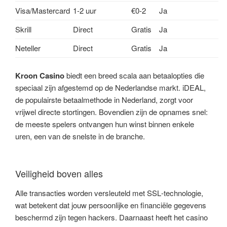
Visa/Mastercard
1‑2 uur
€0‑2
Ja
Skrill
Direct
Gratis
Ja
Neteller
Direct
Gratis
Ja
Kroon Casino
biedt een breed scala aan betaalopties die
speciaal zijn afgestemd op de Nederlandse markt. iDEAL,
de populairste betaalmethode in Nederland, zorgt voor
vrijwel directe stortingen. Bovendien zijn de opnames snel:
de meeste spelers ontvangen hun winst binnen enkele
uren, een van de snelste in de branche.
Veiligheid boven alles
Alle transacties worden versleuteld met SSL‑technologie,
wat betekent dat jouw persoonlijke en financiële gegevens
beschermd zijn tegen hackers. Daarnaast heeft het casino