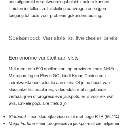
een uitgebreid verantwoordingsbeleid: spelers kunnen
limieten instellen, zelfuitsluiting aanvragen en krijgen
toegang tot tools voor probleemgokondersteuning.
Spelaanbod: Van slots tot live dealer tafels
Een enorme variëteit aan slots
Met meer dan 500 spellen van top‑providers zoals NetEnt,
Microgaming en Play’n GO, biedt Kroon Casino een
indrukwekkende selectie aan slots. Of je nu houdt van
klassieke fruitmachines, video‑slots met uitgebreide
verhaallijnen of progressieve jackpots, er is voor elk wat
wils. Enkele populaire titels zijn:
Starburst
– een kleurrijke video‑slot met hoge RTP (96,1%).
Mega Fortune
– een progressieve jackpot‑slot die miljoenen