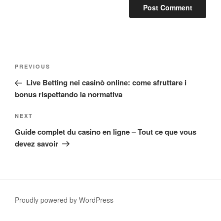
Post
Previous
PREVIOUS
navigation
Post
Live Betting nei casinò online: come sfruttare i
bonus rispettando la normativa
Next
NEXT
Post
Guide complet du casino en ligne – Tout ce que vous
devez savoir
Proudly powered by WordPress