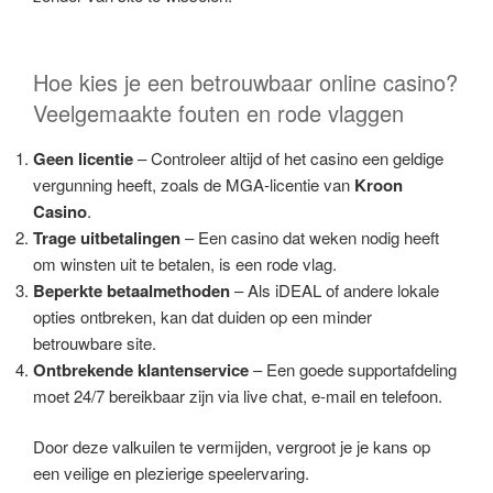
Hoe kies je een betrouwbaar online casino?
Veelgemaakte fouten en rode vlaggen
Geen licentie
– Controleer altijd of het casino een geldige
vergunning heeft, zoals de MGA‑licentie van
Kroon
Casino
.
Trage uitbetalingen
– Een casino dat weken nodig heeft
om winsten uit te betalen, is een rode vlag.
Beperkte betaalmethoden
– Als iDEAL of andere lokale
opties ontbreken, kan dat duiden op een minder
betrouwbare site.
Ontbrekende klantenservice
– Een goede supportafdeling
moet 24/7 bereikbaar zijn via live chat, e‑mail en telefoon.
Door deze valkuilen te vermijden, vergroot je je kans op
een veilige en plezierige speelervaring.