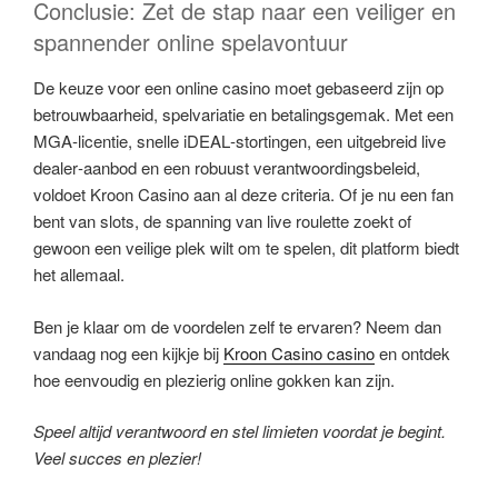
Conclusie: Zet de stap naar een veiliger en
spannender online spelavontuur
De keuze voor een online casino moet gebaseerd zijn op
betrouwbaarheid, spelvariatie en betalingsgemak. Met een
MGA‑licentie, snelle iDEAL‑stortingen, een uitgebreid live
dealer‑aanbod en een robuust verantwoordingsbeleid,
voldoet Kroon Casino aan al deze criteria. Of je nu een fan
bent van slots, de spanning van live roulette zoekt of
gewoon een veilige plek wilt om te spelen, dit platform biedt
het allemaal.
Ben je klaar om de voordelen zelf te ervaren? Neem dan
vandaag nog een kijkje bij
Kroon Casino casino
en ontdek
hoe eenvoudig en plezierig online gokken kan zijn.
Speel altijd verantwoord en stel limieten voordat je begint.
Veel succes en plezier!