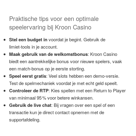
Praktische tips voor een optimale
speelervaring bij Kroon Casino
Stel een budget in
voordat je begint. Gebruik de
limiet‑tools in je account.
Maak gebruik van de welkomstbonus
: Kroon Casino
biedt een aantrekkelijke bonus voor nieuwe spelers, vaak
een match‑bonus op je eerste storting.
Speel eerst gratis
: Veel slots hebben een demo‑versie.
Test de spelmechaniek voordat je met echt geld speelt.
Controleer de RTP
: Kies spellen met een Return to Player
van minimaal 95 % voor betere winkansen.
Gebruik de live chat
: Bij vragen over een spel of een
transactie kun je direct contact opnemen met de
supportafdeling.