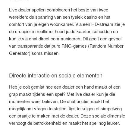
Live dealer spellen combineren het beste van twee
werelden: de spanning van een fysiek casino en het
comfort van je eigen woonkamer. Via een HD‑stream zie je
de croupier in realtime, hoort je de kaarten schudden en
kun je via chat direct communiceren. Dit geeft een gevoel
van transparantie dat pure RNG‑games (Random Number
Generator) soms missen.
Directe interactie en sociale elementen
Heb je ooit gemist hoe een dealer een hand maakt of een
grap maakt tijdens een spel? Met live dealer kun je die
momenten weer beleven. De chatfunctie maakt het
mogelijk om vragen te stellen, tips te krijgen of simpelweg
een praatje te maken met de dealer. Deze sociale dimensie
verhoogt de betrokkenheid en maakt het spel nog leuker.