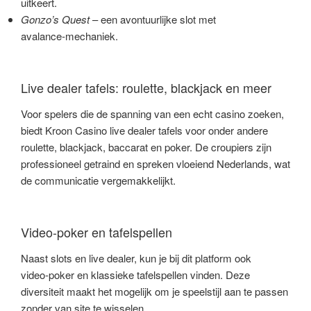
uitkeert.
Gonzo’s Quest
– een avontuurlijke slot met
avalance‑mechaniek.
Live dealer tafels: roulette, blackjack en meer
Voor spelers die de spanning van een echt casino zoeken,
biedt Kroon Casino live dealer tafels voor onder andere
roulette, blackjack, baccarat en poker. De croupiers zijn
professioneel getraind en spreken vloeiend Nederlands, wat
de communicatie vergemakkelijkt.
Video‑poker en tafelspellen
Naast slots en live dealer, kun je bij dit platform ook
video‑poker en klassieke tafelspellen vinden. Deze
diversiteit maakt het mogelijk om je speelstijl aan te passen
zonder van site te wisselen.