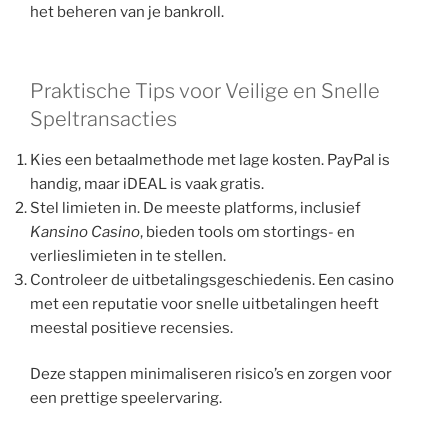
het beheren van je bankroll.
Praktische Tips voor Veilige en Snelle
Speltransacties
Kies een betaalmethode met lage kosten. PayPal is
handig, maar iDEAL is vaak gratis.
Stel limieten in. De meeste platforms, inclusief
Kansino Casino
, bieden tools om stortings- en
verlieslimieten in te stellen.
Controleer de uitbetalingsgeschiedenis. Een casino
met een reputatie voor snelle uitbetalingen heeft
meestal positieve recensies.
Deze stappen minimaliseren risico’s en zorgen voor
een prettige speelervaring.