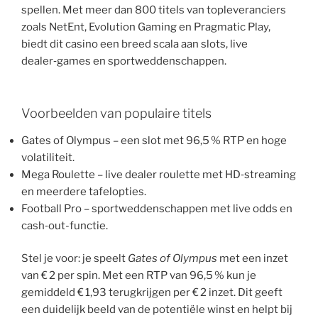
spellen. Met meer dan 800 titels van topleveranciers
zoals NetEnt, Evolution Gaming en Pragmatic Play,
biedt dit casino een breed scala aan slots, live
dealer‑games en sportweddenschappen.
Voorbeelden van populaire titels
Gates of Olympus – een slot met 96,5 % RTP en hoge
volatiliteit.
Mega Roulette – live dealer roulette met HD‑streaming
en meerdere tafelopties.
Football Pro – sportweddenschappen met live odds en
cash‑out-functie.
Stel je voor: je speelt
Gates of Olympus
met een inzet
van € 2 per spin. Met een RTP van 96,5 % kun je
gemiddeld € 1,93 terugkrijgen per € 2 inzet. Dit geeft
een duidelijk beeld van de potentiële winst en helpt bij