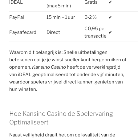
iDEAL
Gratis
✔︎
(max 5 min)
PayPal
15 min – 1 uur
0‑2 %
✔︎
€ 0,95 per
Paysafecard
Direct
✔︎
transactie
Waarom dit belangrijk is: Snelle uitbetalingen
betekenen dat je je winst sneller kunt hergebruiken of
opnemen.
Kansino Casino
heeft de verwerkingstijd
van iDEAL geoptimaliseerd tot onder de vijf minuten,
waardoor spelers vrijwel direct kunnen genieten van
hun winsten.
Hoe Kansino Casino de Spelervaring
Optimaliseert
Naast veiligheid draait het om de kwaliteit van de