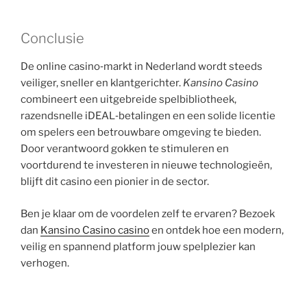
Conclusie
De online casino‑markt in Nederland wordt steeds
veiliger, sneller en klantgerichter.
Kansino Casino
combineert een uitgebreide spelbibliotheek,
razendsnelle iDEAL‑betalingen en een solide licentie
om spelers een betrouwbare omgeving te bieden.
Door verantwoord gokken te stimuleren en
voortdurend te investeren in nieuwe technologieën,
blijft dit casino een pionier in de sector.
Ben je klaar om de voordelen zelf te ervaren? Bezoek
dan
Kansino Casino casino
en ontdek hoe een modern,
veilig en spannend platform jouw spelplezier kan
verhogen.