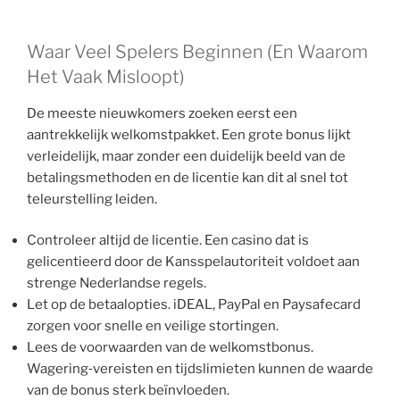
Waar Veel Spelers Beginnen (En Waarom
Het Vaak Misloopt)
De meeste nieuwkomers zoeken eerst een
aantrekkelijk welkomstpakket. Een grote bonus lijkt
verleidelijk, maar zonder een duidelijk beeld van de
betalingsmethoden en de licentie kan dit al snel tot
teleurstelling leiden.
Controleer altijd de licentie. Een casino dat is
gelicentieerd door de Kansspelautoriteit voldoet aan
strenge Nederlandse regels.
Let op de betaalopties. iDEAL, PayPal en Paysafecard
zorgen voor snelle en veilige stortingen.
Lees de voorwaarden van de welkomstbonus.
Wagering‑vereisten en tijdslimieten kunnen de waarde
van de bonus sterk beïnvloeden.