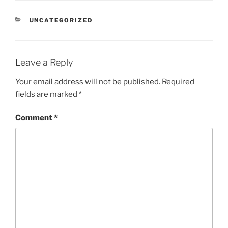
CATEGORIES
UNCATEGORIZED
Leave a Reply
Your email address will not be published.
Required
fields are marked
*
Comment
*