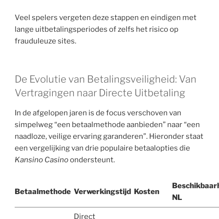
Veel spelers vergeten deze stappen en eindigen met
lange uitbetalingsperiodes of zelfs het risico op
frauduleuze sites.
De Evolutie van Betalingsveiligheid: Van
Vertragingen naar Directe Uitbetaling
In de afgelopen jaren is de focus verschoven van
simpelweg “een betaalmethode aanbieden” naar “een
naadloze, veilige ervaring garanderen”. Hieronder staat
een vergelijking van drie populaire betaalopties die
Kansino Casino
ondersteunt.
Beschikbaar
Betaalmethode
Verwerkingstijd
Kosten
NL
Direct