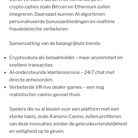
crypto‑opties zoals Bitcoin en Ethereum zullen
integreren. Daarnaast kunnen AI‑algoritmen
personaliseerde bonusaanbiedingen en realtime
fraudedetectie verbeteren.
Samenvatting van de belangrijkste trends:
Cryptovaluta als betaalmiddel – meer anonimiteit en
snellere transacties.
AI‑ondersteunde klantenservice – 24/7 chat met
directe antwoorden.
Verbeterde VR‑live dealer‑games – een nog
realistischer casino‑gevoel thuis.
Spelers die nu al kiezen voor een platform met een
sterke basis, zoals
Kansino Casino
, zullen profiteren
van deze innovaties zonder de gebruiksvriendelijkheid
en veiligheid op te geven.