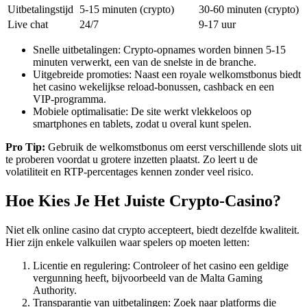
Uitbetalingstijd
5‑15 minuten (crypto)
30‑60 minuten (crypto)
Live chat
24/7
9‑17 uur
Snelle uitbetalingen: Crypto‑opnames worden binnen 5‑15
minuten verwerkt, een van de snelste in de branche.
Uitgebreide promoties: Naast een royale welkomstbonus biedt
het casino wekelijkse reload‑bonussen, cashback en een
VIP‑programma.
Mobiele optimalisatie: De site werkt vlekkeloos op
smartphones en tablets, zodat u overal kunt spelen.
Pro Tip:
Gebruik de welkomstbonus om eerst verschillende slots uit
te proberen voordat u grotere inzetten plaatst. Zo leert u de
volatiliteit en RTP‑percentages kennen zonder veel risico.
Hoe Kies Je Het Juiste Crypto‑Casino?
Niet elk online casino dat crypto accepteert, biedt dezelfde kwaliteit.
Hier zijn enkele valkuilen waar spelers op moeten letten:
Licentie en regulering: Controleer of het casino een geldige
vergunning heeft, bijvoorbeeld van de Malta Gaming
Authority.
Transparantie van uitbetalingen: Zoek naar platforms die