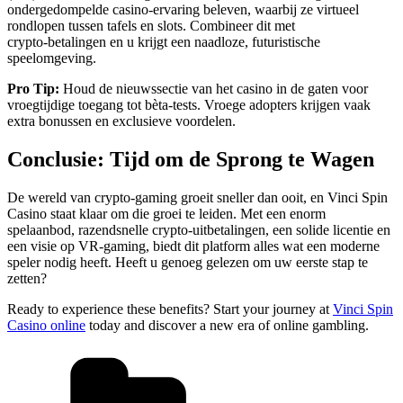
ondergedompelde casino‑ervaring beleven, waarbij ze virtueel
rondlopen tussen tafels en slots. Combineer dit met
crypto‑betalingen en u krijgt een naadloze, futuristische
speelomgeving.
Pro Tip:
Houd de nieuwssectie van het casino in de gaten voor
vroegtijdige toegang tot bèta‑tests. Vroege adopters krijgen vaak
extra bonussen en exclusieve voordelen.
Conclusie: Tijd om de Sprong te Wagen
De wereld van crypto‑gaming groeit sneller dan ooit, en Vinci Spin
Casino staat klaar om die groei te leiden. Met een enorm
spelaanbod, razendsnelle crypto‑uitbetalingen, een solide licentie en
een visie op VR‑gaming, biedt dit platform alles wat een moderne
speler nodig heeft. Heeft u genoeg gelezen om uw eerste stap te
zetten?
Ready to experience these benefits? Start your journey at
Vinci Spin
Casino online
today and discover a new era of online gambling.
Categories