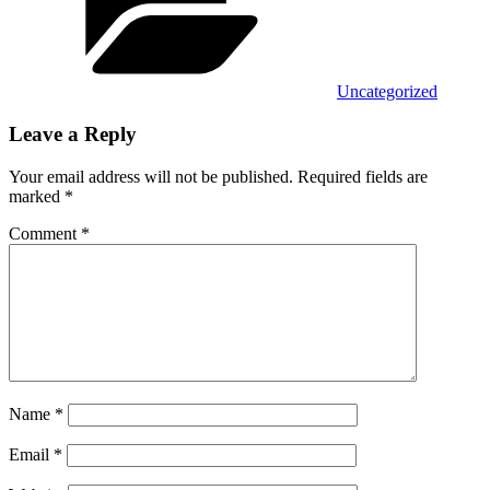
Uncategorized
Leave a Reply
Your email address will not be published.
Required fields are
marked
*
Comment
*
Name
*
Email
*